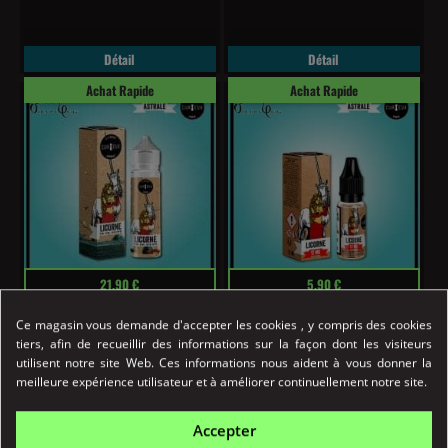
Détail
Détail
Achat Rapide
Achat Rapide
Prix
Prix
21,90 €
5,90 €
Ce magasin vous demande d'accepter les cookies , y compris des cookies
tiers, afin de recueillir des informations sur la façon dont les visiteurs
LICORNE 50ml Astrale Curieux
LICORNE 10 Ml Astrale Curieux
utilisent notre site Web. Ces informations nous aident à vous donner la
L'e-liquide Licorne de Curieux,
L'e-liquide Licorne de Curieux,
meilleure expérience utilisateur et à améliorer continuellement notre site.
Edition Astrale, est...
Edition Astrale, est...
Accepter