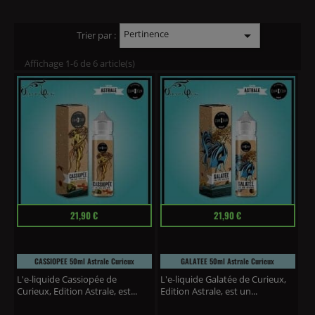
Pertinence

Trier par :
Affichage 1-6 de 6 article(s)
Prix
Prix
21,90 €
21,90 €
CASSIOPEE 50ml Astrale Curieux
GALATEE 50ml Astrale Curieux
L'e-liquide Cassiopée de
L'e-liquide Galatée de Curieux,
Curieux, Edition Astrale, est...
Edition Astrale, est un...