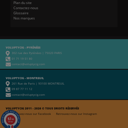
Plan du site
Contactez-nous
Glossaire
Nos marques
VOLUPTYCIG - PYRÉNÉES
302 rue des Pyrénées | 75020 PARIS
01 71 19 51 80
contact@voluptycig.com
VOLUPTYCIG - MONTREUIL
261 Rue de Paris | 93100 MONTREUIL
09 87 77 11 12
contact@voluptycig.com
VOLUPTYCIG 2011 - 2026 © TOUS DROITS RÉSERVÉS
Retrouvez-nous sur Facebook
Retrouvez-nous sur Instagram
9.7
/10
654 avis