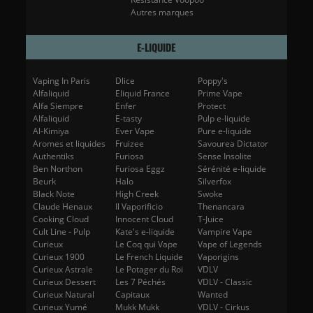
Autres marques
E-LIQUIDE
Vaping In Paris
Dlice
Poppy's
Alfaliquid
Eliquid France
Prime Vape
Alfa Siempre
Enfer
Protect
Alfaliquid
E-tasty
Pulp e-liquide
Al-Kimiya
Ever Vape
Pure e-liquide
Aromes et liquides
Fruizee
Savourea Dictator
Authentiks
Furiosa
Sense Insolite
Ben Northon
Furiosa Eggz
Sérénité e-liquide
Beurk
Halo
Silverfox
Black Note
High Creek
Swoke
Claude Henaux
Il Vaporificio
Thenancara
Cooking Cloud
Innocent Cloud
T-Juice
Cult Line - Pulp
Kate's e-liquide
Vampire Vape
Curieux
Le Coq qui Vape
Vape of Legends
Curieux 1900
Le French Liquide
Vaporigins
Curieux Astrale
Le Potager du Roi
VDLV
Curieux Dessert
Les 7 Péchés
VDLV - Classic
Curieux Natural
Capitaux
Wanted
Curieux Yumé
Mukk Mukk
VDLV - Cirkus