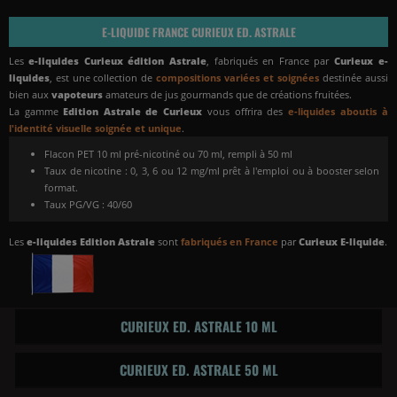
E-LIQUIDE FRANCE CURIEUX ED. ASTRALE
Les
e-liquides Curieux édition Astrale
, fabriqués en France par
Curieux e-
liquides
, est une collection de
compositions variées et soignées
destinée aussi
bien aux
vapoteurs
amateurs de jus gourmands que de créations fruitées.
La gamme
Edition Astrale de Curieux
vous offrira des
e-liquides aboutis à
l'identité visuelle soignée et unique
.
Flacon PET 10 ml pré-nicotiné ou 70 ml, rempli à 50 ml
Taux de nicotine : 0, 3, 6 ou 12 mg/ml prêt à l'emploi ou à booster selon
format.
Taux PG/VG : 40/60
Les
e-liquides Edition Astrale
sont
fabriqués en France
par
Curieux E-liquide
.
CURIEUX ED. ASTRALE 10 ML
CURIEUX ED. ASTRALE 50 ML