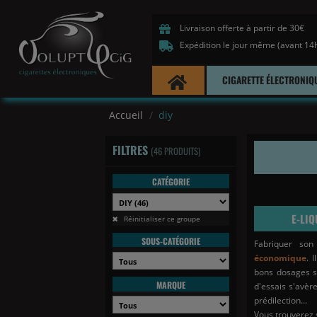
Livraison offerte à partir de 30€
Expédition le jour même (avant 14
CIGARETTE ÉLECTRONIQ
Accueil
diy
FILTRES
(46 PRODUITS)
CATÉGORIE
E-LIQ
Réinitialiser ce groupe
SOUS-CATÉGORIE
Fabriquer so
économique
. 
bons dosages s
MARQUE
d'essais s'avèr
prédilection...
Vous trouverez s