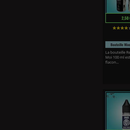
Prix
2,50 
Bouteille Mix
La bouteille R
Moi 100 ml es
flacon...