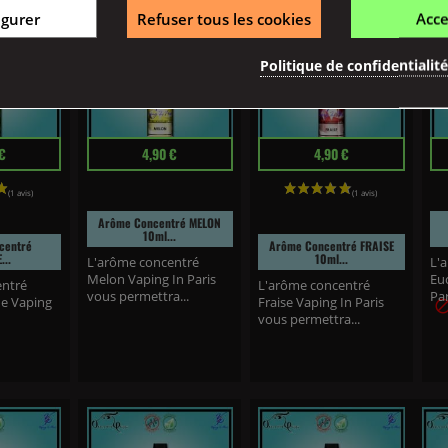
igurer
Refuser tous les cookies
Acce
Politique de confidentialit
Prix
Prix
Pr
€
4,90 €
4,90 €
Arôme Concentré MELON
10ml...
centré
Arôme Concentré FRAISE
...
10ml...
L'arôme concentré
L'
Melon Vaping In Paris
Eu
entré
L'arôme concentré
vous permettra...
Par
e Vaping
Fraise Vaping In Paris
vous permettra...