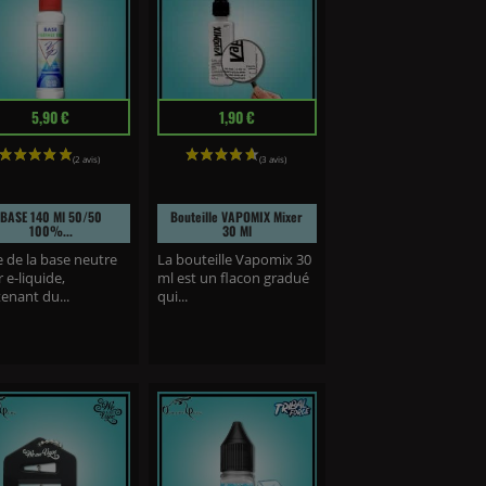
Prix
5,90 €
1,90 €
BASE 140 Ml 50/50
Bouteille VAPOMIX Mixer
100%...
30 Ml
e de la base neutre
La bouteille Vapomix 30
 e-liquide,
ml est un flacon gradué
enant du...
qui...