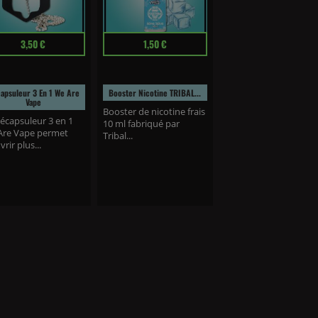
Prix
3,50 €
1,50 €
apsuleur 3 En 1 We Are
Booster Nicotine TRIBAL...
Vape
Booster de nicotine frais
écapsuleur 3 en 1
10 ml fabriqué par
Are Vape permet
Tribal...
(2 avis)
rir plus...