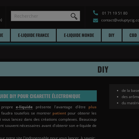
01 71 19 51 80
h)
contact@voluptycig.
UE
E-LIQUIDE FRANCE
E-LIQUIDE MONDE
DIY
CBD
DIY
de la base
UIDE DIY POUR CIGARETTE ÉLECTRONIQUE
des arôm
du matéri
n propre
e-liquide
présente l'avantage d'être
plus
Il faudra toutefois se montrer
patient
pour obtenir les
i vous lancez dans des créations complexes. Beaucoup
ent souvent nécessaires avant d'obtenir son e-liquide de
ur notre site l'indispensable pour vous lancer, à savoir: