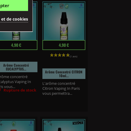
pter
é et de cookies
ix
Prix
4,90 €
4,90 €
Arôme Concentré
EUCALYPTUS...
Arôme Concentré CITRON
10ml...
arôme concentré
calyptus Vaping In
L'arôme concentré
is vous...
Citron Vaping In Paris

Rupture de stock
vous permettra...