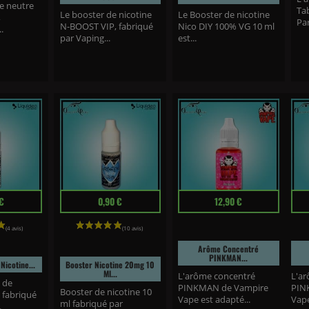
se neutre
Ta
Le booster de nicotine
Le Booster de nicotine
,
Par
N-BOOST VIP, fabriqué
Nico DIY 100% VG 10 ml
.
par Vaping...
est...
Prix
Prix
Prix
€
0,90 €
12,90 €
Arôme Concentré
PINKMAN...
Nicotine...
Booster Nicotine 20mg 10
Ml...
L'arôme concentré
L'ar
 de
PINKMAN de Vampire
PIN
Booster de nicotine 10
 fabriqué
Vape est adapté...
Vape
ml fabriqué par
.