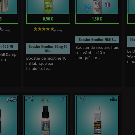
Prix
Prix
Prix
€
0,90 €
1,50 €
Booster Nicotine FRAIS...
Déc
er 100 Ml
Booster Nicotine 20mg 10
Booster de nicotine frais
Ml...
Le D
sucré&nbsp;10 ml
efill &amp;
We 
fabriqué par...
Booster de nicotine 10
t un
d'ouv
ml fabriqué par
Liquidéo. Le...