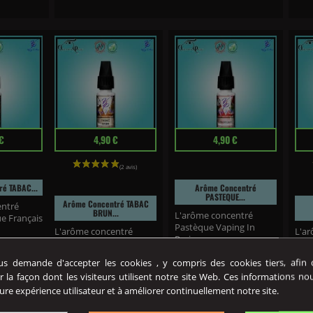
Prix
Prix
Prix
€
4,90 €
4,90 €
(4 avis)
é TABAC...
Arôme Concentré
PASTEQUE...
Arôme Concentré TABAC
entré
BRUN...
L'arôme concentré
ue Français
Pastèque Vaping In
L'arôme concentré
L'ar
Paris ;vous...
Tabac Brun ;Vaping In
Pass
Paris vous...
vous
 demande d'accepter les cookies , y compris des cookies tiers, afin de
r la façon dont les visiteurs utilisent notre site Web. Ces informations no
ure expérience utilisateur et à améliorer continuellement notre site.