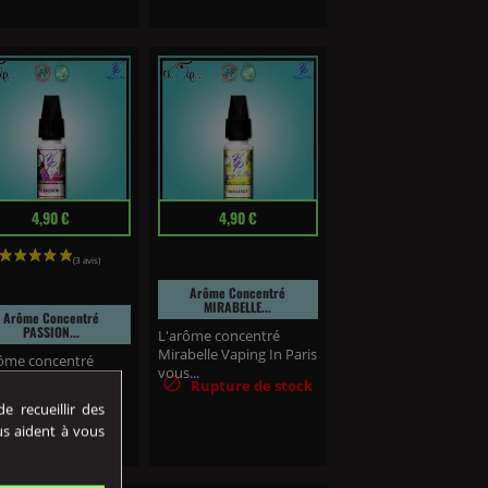
Prix
4,90 €
4,90 €
(10 avis)
Arôme Concentré
MIRABELLE...
Arôme Concentré
PASSION...
L'arôme concentré
Mirabelle Vaping In Paris
ôme concentré
vous...
ion Vaping In Paris

Rupture de stock
 permettra...
 recueillir des
us aident à vous