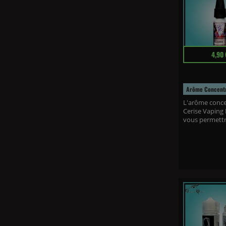
Prix
4,90 
Arôme Concentr
L'arôme conc
Cerise Vaping 
vous permettra