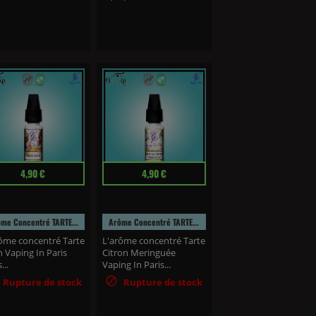
adapté...
(67 avis)
(1 avi
Prix
4,90 €
4,90 €
me Concentré TARTE...
Arôme Concentré TARTE...
ôme concentré Tarte
L'arôme concentré Tarte
n Vaping In Paris
Citron Meringuée
...
Vaping In Paris...

Rupture de stock
Rupture de stock