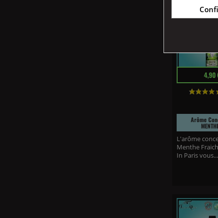
Conf
Prix
4,90 
Arôme Con
MENTHE
L'arôme conc
Menthe Fraich
In Paris vous...