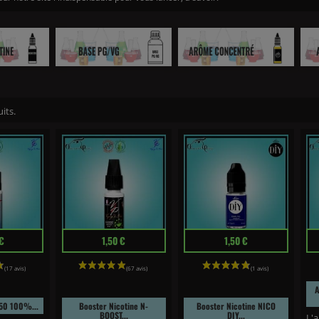
ICOTINE
BASE
ARÔMES CONCENTRÉS
uits.
Prix
Prix
Pr
€
1,50 €
1,50 €
A
50 100%...
Booster Nicotine N-
Booster Nicotine NICO
BOOST...
DIY...
L'