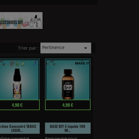
ACCESSOIRES DIY
Pertinence

Trier par :
ix
Prix
4,90 €
4,90 €
rôme Concentré TABAC
BASE DIY E-Liquide 100
LEGER...
Ml...
arôme concentré
Base neutre pour