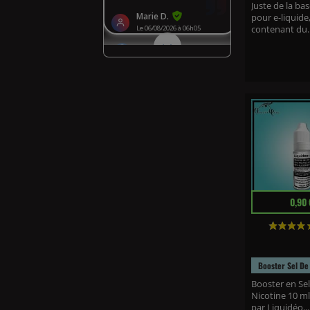
Juste de la ba
pour e-liquide
contenant du..
Prix
0,90 
Booster Sel De 
Booster en Sel
Nicotine 10 ml
par Liquidéo...