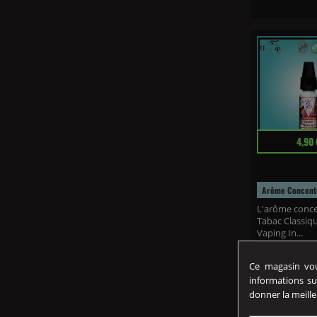
Prix
4,90 
Arôme Concentr
L'arôme conc
Tabac Classiq
Vaping In...
Ce magasin vous
informations su
donner la meille