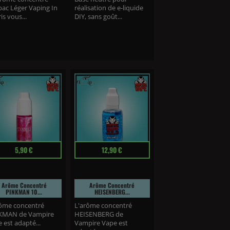
bac Léger Vaping In
réalisation de e-liquide
is vous...
DIY, sans goût...
Prix
5,90 €
12,90 €
Arôme Concentré
Arôme Concentré
PINKMAN 10...
HEISENBERG...
ôme concentré
L'arôme concentré
KMAN de Vampire
HEISENBERG de
 est adapté...
Vampire Vape est