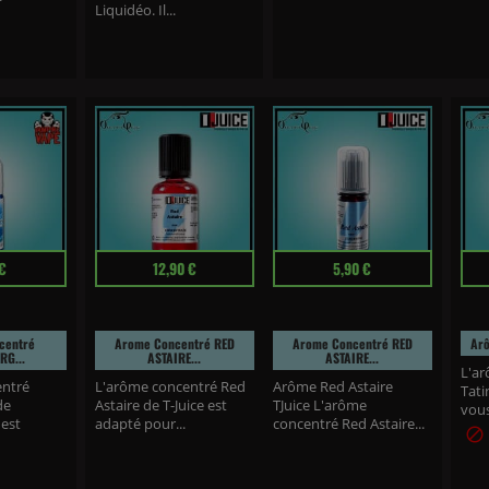
(17 avis)
Liquidéo. Il...
Prix
Prix
Prix
€
12,90 €
5,90 €
centré
Arome Concentré RED
Arome Concentré RED
Arô
RG...
ASTAIRE...
ASTAIRE...
L'ar
entré
L'arôme concentré Red
Arôme Red Astaire
Tati
de
Astaire de T-Juice est
TJuice L'arôme
vous
est
adapté pour...
concentré Red Astaire...
