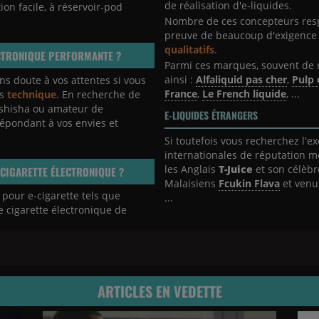
de réalisation d'e-liquides.
ation facile, à réservoir-pod
Nombre de ces concepteurs respe
preuve de beaucoup d'exigence
qualitatifs
.
CTRONIQUE PERFORMANTE ?
Parmi ces marques, souvent de 
ainsi :
Alfaliquid pas cher
,
Pulp 
s doute à vos attentes si vous
France
,
Le French liquide
, ...
us
technique
. En recherche de
 shisha ou amateur de
E-LIQUIDES ÉTRANGERS
répondant à vos envies et
Si toutefois vous recherchez l'
internationales de réputation m
les Anglais
T-Juice
et son célèb
CIGARETTE ÉLECTRONIQUE ?
Malaisiens
Fcukin Flava
et venu
 pour e-cigarette tels que
...
ce cigarette électronique de
ARTICLES EN VEDETTE