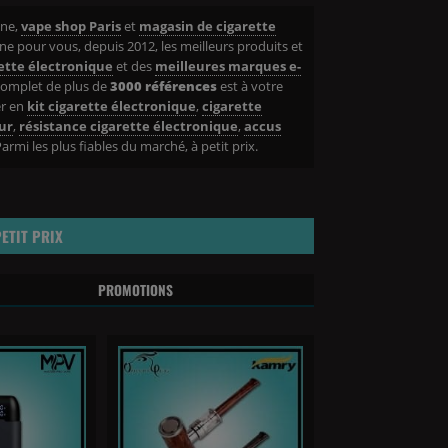
gne,
vape shop Paris
et
magasin de cigarette
nne pour vous, depuis 2012, les meilleurs produits et
ette électronique
et des
meilleures marques e-
complet de plus de
3000 références
est à votre
er en
kit cigarette électronique
,
cigarette
ur
,
résistance cigarette électronique
,
accus
. Parmi les plus fiables du marché, à petit prix.
ETIT PRIX
PROMOTIONS