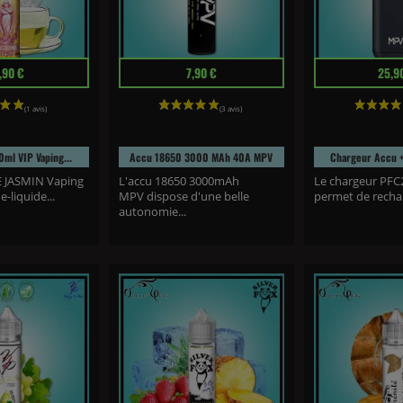
Prix
Prix
,90 €
7,90 €
25,9
ml VIP Vaping...
Accu 18650 3000 MAh 40A MPV
Chargeur Accu +
HÉ JASMIN Vaping
L'accu 18650 3000mAh
Le chargeur PFC
e-liquide...
MPV dispose d'une belle
permet de rechar
autonomie...