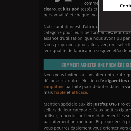
comme sur le net, des v
Conf
clearo
, et
kits pod
testés et approuvés par n
personnalité et chaque motivation.
Notre ambition est d’offrir une sélection d’
e-
(2 a
catégorie pour leurs performances, leur qual
aisance d’utilisation, que nous avons pu pa
Nous proposons, pour aller avec, une sélecti
leur qualité de fabrication soignée et/ou l
COMMENT ACHETER UNE PREMIÈRE CI
Nous vous invitons à consulter notre rubriq
découvrirez notre sélection d’
e-cigarettes
de
simplifiée
, parfaite pour débuter dans la
va
mais
fiable
et
efficace
.
Mention spéciale aux
kit Justfog Q16 Pro
e
sellers de leur catégorie. Deux petites cigare
utiliser, reproduisant formidablement les se
parfaitement hermétique. Et proposées à pri
Vous pourrez également vous orienter vers