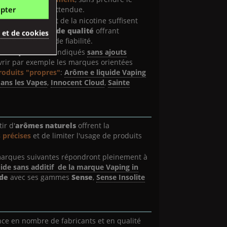
pter
 dangerosité inattendue.
t éventuellement de la nicotine suffisent
liquides de grande qualité
offrant
é et de cookies
urs et une grande fiabilité.
(4 avis)
d'
e-liquides
revendiqués
sans ajouts
rir par exemple les marques orientées
oduits "propres"
:
Arôme e liquide Vaping
ans les Vapes
,
Innocent Cloud
,
Sainte
ir d'
arômes naturels
offrent la
 précises
et de limiter l'usage de produits
 marques suivantes répondront pleinement à
ide sans additif de la marque Vaping in
ode
avec ses gammes
Sense
,
Sense Insolite
nce en nombre de fabricants et en qualité