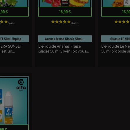
Prix
Prix
,90 €
18,90 €
16,9
T 50ml Vaping...
Ananas Fraise Glacés 50ml...
Classic LE NE
IVIERA SUNSET
L'e-liquide Ananas Fraise
L'e-liquide Le Ne
 est un...
Glacés 50 ml Silver Fox vous...
50 ml propose un
vis)
(1 avis)
,90 €