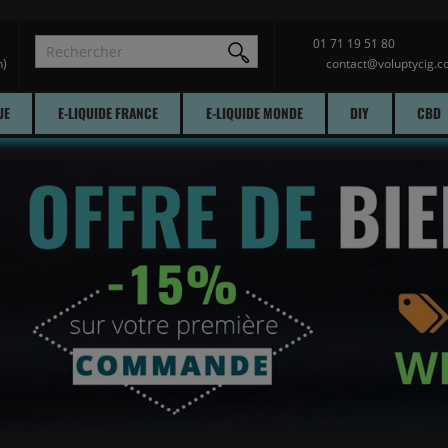
01 71 19 51 80
contact@voluptycig.
h)
UE
E-LIQUIDE FRANCE
E-LIQUIDE MONDE
DIY
CBD