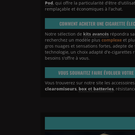
Pod
, qui offre la particularité d'être d'utilis
remplaçable et économiques à l'achat.
COMMENT ACHETER UNE CIGARETTE ÉLE
Notre sélection de
kits avancés
répondra san
recherchez un modèle plus
complexe
et pl
gros nuages et sensations fortes, adepte de
technologie, un choix adapté d'e-cigarettes 
besoins s'offre à vous.
VOUS SOUHAITEZ FAIRE ÉVOLUER VOTRE 
Vous trouverez sur notre site les accessoires
clearomiseurs
,
box
et
batteries
, résistan