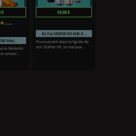
Prix
0 €
59,90 €
Kit Pod STARTER KIT KIWI II...
UTRE 50ml...
Poursuivant dans la lignée de
son Starter Kit, la marque...
utre Sérénité
e saveur...
(3 avis)