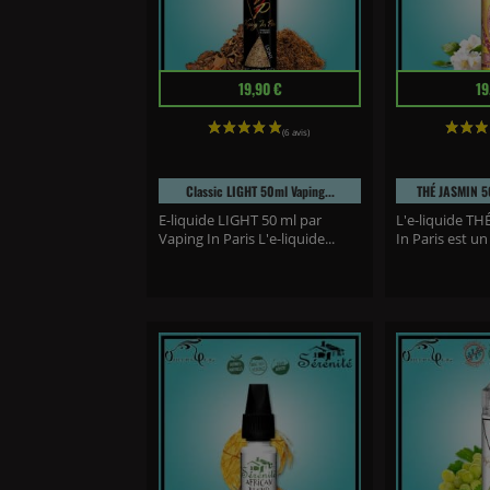
Prix
Prix
19,90 €
19
Classic LIGHT 50ml Vaping...
THÉ JASMIN 50
E-liquide LIGHT 50 ml par
L'e-liquide T
Vaping In Paris L'e-liquide...
In Paris est un 