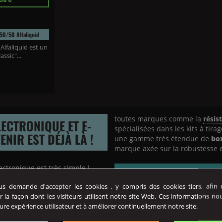
50/50 Alfaliquid
Alfaliquid est un
assic"...
toutes marques comme la
résis
LECTRONIQUE ET E-
spécialisées dans les kits à tira
VENIR EST DÉJÀ LÀ !
une gamme très étendue de
bo
marque axée sur la robustesse et 
lectronique est très simple !
VOUS RECHERCHEZ DES
 demande d'accepter les cookies , y compris des cookies tiers, afin de
vers du
vapotage
par soi-même
E-LIQUIDES SANS ADDITIFS
r la façon dont les visiteurs utilisent notre site Web. Ces informations no
ose aisée…
ure expérience utilisateur et à améliorer continuellement notre site.
Vaper
des
e-liquides
réalisés s
nc de proposer, en boutique
synthèse offre la garantie de
va