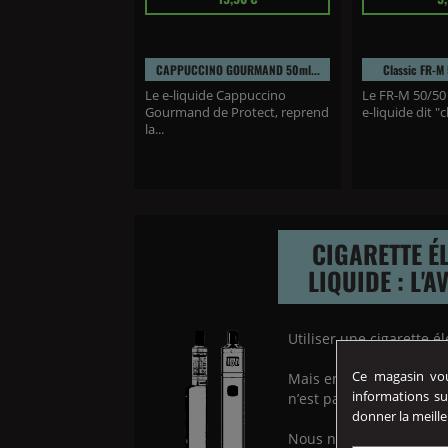
CAPPUCCINO GOURMAND 50ml...
Classic FR-M 
Le e-liquide Cappuccino
Le FR-M 50/50 
Gourmand de Protect, reprend
e-liquide dit "cl
la...
CIGARETTE É
LIQUIDE : L'A
Utiliser une cigarette é
Ce magasin vous
Mais entrer dans l'uni
informations su
n’est pas forcément ch
donner la meille
Nous nous efforçons do