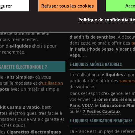
apoteuses, ainsi que des box,
igurer
Refuser tous les cookies
Acce
risque de découvrir à terme une
os soins et adaptés à chaque
De la
base PG/VG
, des arômes e
amplement pour obtenir des
e-
Politique de confidentialit
naturellement d'excellentes save
cigarettes
majeures dans leur
vis)
(5 avis)
Nous proposons un vaste choix 
ité de fabrication et leur
d'additifs de synthèse
.
A découv
r nous-même tester.
dans cette volonté d'offrir des
pr
on d'
e-liquides
choisis pour
in Paris
,
Phode Sense
,
Vincent d
eur renommée.
Vape
, ...
E-LIQUIDES ARÔMES NATURELS
GARETTE ÉLECTRONIQUE ?
La réalisation d'
e-liquides
à part
ue «
Kits Simples
» où vous
particularité d'offrir des
saveurs
 taille modeste et d'
utilisation
de synthèse.
pote
avec un matériel simple
Dans cet esprit d'exigence, les
vos envies :
arôme naturel eliqu
Paris
,
VDLV
, le
laboratoire Ph
t
kit Cosmo 2 Vaptio
, best-
ou les
7 Pêchés Capitaux
ttes électroniques, très facile à
nsations d’une vraie cigarette et
E-LIQUIDES FABRICATION FRANÇAISE
x très doux !
La France est un pays de référe
 des
Cigarettes électroniques