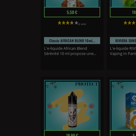
Prix
Prix
5,50 €
19
Classic AFRICAN BLEND 10ml...
RIVIERA SUNSE
L'e-liquide African Blend
L'e-liquide R
Sérénité 10 ml propose une...
Vaping In Paris
(6 a
Prix
Prix
19,90 €
5