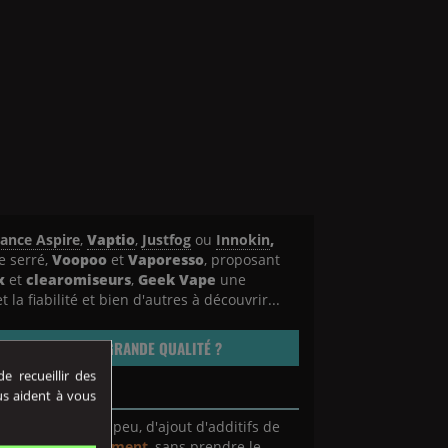
tance Aspire
,
Vaptio
,
Justfog
ou
Innokin
,
ge serré,
Voopoo
et
Vaporesso
, proposant
x
et
clearomiseurs
,
Geek Vape
une
la fiabilité et bien d'autres à découvrir...
 E-LIQUIDES DE GRANDE QUALITÉ ?
 recueillir des
us aident à vous
ans, ou avec très peu, d'ajout d'additifs de
poter
plus
sainement
, sans prendre le