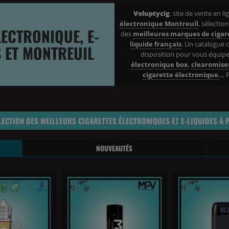
Voluptycig
, site de vente en li
électronique Montreuil
, sélectio
ECTRONIQUE, E-
des
meilleures marques de cigar
liquide français
. Un catalogue 
S ET MONTREUIL
disposition pour vous équip
électronique box
,
clearomise
cigarette électronique
,..
LECTION DES MEILLEURS CIGARETTES ÉLECTRONIQUES ET E-LIQUIDES À P
NOUVEAUTÉS