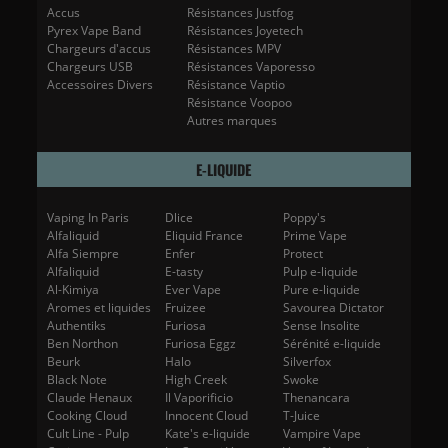
Accus
Résistances Justfog
Pyrex Vape Band
Résistances Joyetech
Chargeurs d'accus
Résistances MPV
Chargeurs USB
Résistances Vaporesso
Accessoires Divers
Résistance Vaptio
Résistance Voopoo
Autres marques
E-LIQUIDE
Vaping In Paris
Dlice
Poppy's
Alfaliquid
Eliquid France
Prime Vape
Alfa Siempre
Enfer
Protect
Alfaliquid
E-tasty
Pulp e-liquide
Al-Kimiya
Ever Vape
Pure e-liquide
Aromes et liquides
Fruizee
Savourea Dictator
Authentiks
Furiosa
Sense Insolite
Ben Northon
Furiosa Eggz
Sérénité e-liquide
Beurk
Halo
Silverfox
Black Note
High Creek
Swoke
Claude Henaux
Il Vaporificio
Thenancara
Cooking Cloud
Innocent Cloud
T-Juice
Cult Line - Pulp
Kate's e-liquide
Vampire Vape