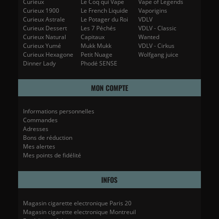
Curieux
Le Coq qui Vape
Vape of Legends
Curieux 1900
Le French Liquide
Vaporigins
Curieux Astrale
Le Potager du Roi
VDLV
Curieux Dessert
Les 7 Péchés
VDLV - Classic
Curieux Natural
Capitaux
Wanted
Curieux Yumé
Mukk Mukk
VDLV - Cirkus
Curieux Hexagone
Petit Nuage
Wolfgang juice
Dinner Lady
Phodé SENSE
MON COMPTE
Informations personnelles
Commandes
Adresses
Bons de réduction
Mes alertes
Mes points de fidélité
INFOS
Magasin cigarette electronique Paris 20
Magasin cigarette electronique Montreuil