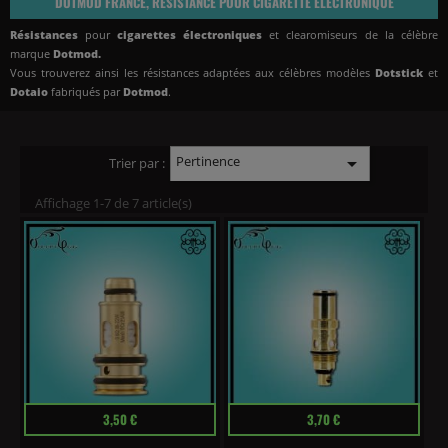
DOTMOD FRANCE, RÉSISTANCE POUR CIGARETTE ÉLECTRONIQUE
Résistances
pour
cigarettes électroniques
et clearomiseurs de la célèbre
marque
Dotmod.
Vous trouverez ainsi les résistances adaptées aux célèbres modèles
Dotstick
et
Dotaio
fabriqués par
Dotmod
.
Pertinence

Trier par :
Affichage 1-7 de 7 article(s)
Prix
Prix
3,50 €
3,70 €