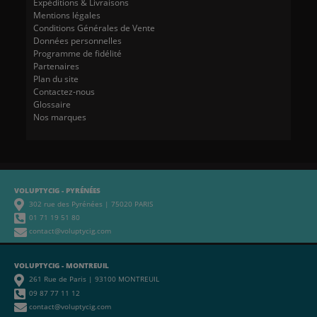
Expéditions & Livraisons
Mentions légales
Conditions Générales de Vente
Données personnelles
Programme de fidélité
Partenaires
Plan du site
Contactez-nous
Glossaire
Nos marques
VOLUPTYCIG - PYRÉNÉES
302 rue des Pyrénées | 75020 PARIS
01 71 19 51 80
contact@voluptycig.com
VOLUPTYCIG - MONTREUIL
261 Rue de Paris | 93100 MONTREUIL
09 87 77 11 12
contact@voluptycig.com