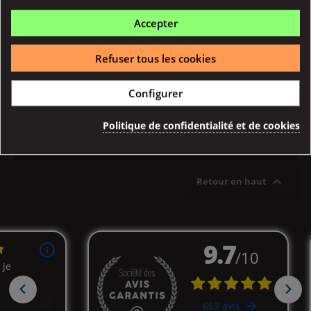
Résistance DOTSTICK 1.0 Ohm...
Résistance DOTSTICK 1.0 ohm
Accepter
Dotmod compatible avec le...
Refuser tous les cookies
Configurer
Détail
Politique de confidentialité et de cookies
Achat Rapide
Affichage 1-7 de 7 article(s)

Retour en haut