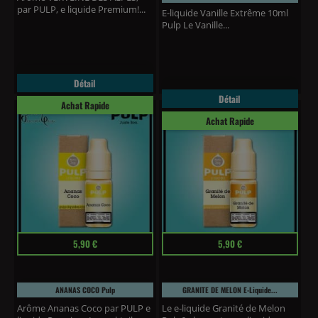
par PULP, e liquide Premium!...
E-liquide Vanille Extrême 10ml
Pulp Le Vanille...
Détail
Détail
Achat Rapide
Achat Rapide
Prix
Prix
(6 avis)
5,90 €
5,90 €
ANANAS COCO Pulp
GRANITE DE MELON E-Liquide...
Arôme Ananas Coco par PULP e
Le e-liquide Granité de Melon