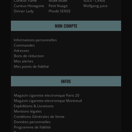
Curieux Yumé
Mukk Mukk
VDLV - Cirkus
Curieux Hexagone
Petit Nuage
Wolfgang juice
Dinner Lady
Phodé SENSE
MON COMPTE
Informations personnelles
Commandes
Adresses
Bons de réduction
Mes alertes
Mes points de fidélité
INFOS
Magasin cigarette electronique Paris 20
Magasin cigarette electronique Montreuil
Expéditions & Livraisons
Mentions légales
Conditions Générales de Vente
Données personnelles
Programme de fidélité