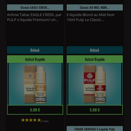
Classic EAGLE CREEK...
Classic AU MIEL NOIR...
Arôme Tabac EAGLE CREEK, par
E-liquide Blond au Miel Noir
PULP e liquide Premium! Un...
10ml Pulp Le Classic...
Détail
Détail
Achat Rapide
Achat Rapide
Prix
Prix
5,90 €
5,90 €
FRAISE SAUVAGE E-Liquide Pulp