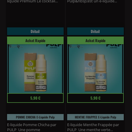
liquide Premium Le cocktail...
Pulp&nbsp;est un e-liquide...
Détail
Détail
Achat Rapide
Achat Rapide
Prix
Prix
5,90 €
5,90 €
POMME CHICHA E-Liquide Pulp
MENTHE FRAPPEE E-Liquide Pulp
E-liquide Pomme Chicha par
E-liquide Menthe Frappée par
PULP Une pomme
PULP Une menthe verte...