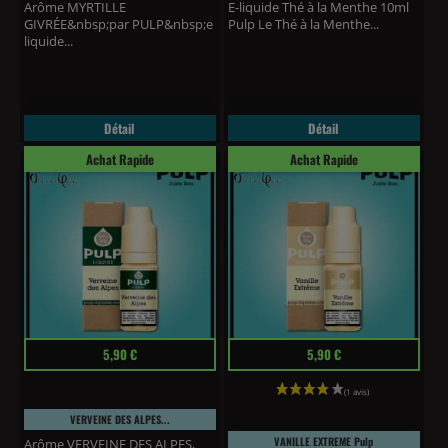
Arôme MYRTILLE
E-liquide Thé à la Menthe 10ml
GIVRÉE&nbsp;par PULP&nbsp;e
Pulp Le Thé à la Menthe...
liquide...
Détail
Détail
Achat Rapide
Achat Rapide
Prix
Prix
5,90 €
5,90 €
VERVEINE DES ALPES...
VANILLE EXTREME Pulp
Arôme VERVEINE DES ALPES,