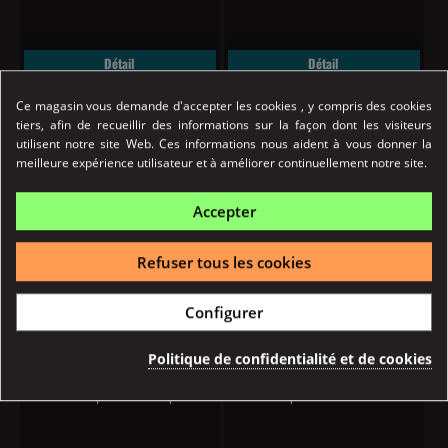
Détail
Détail
Achat Rapide
Achat Rapide
Ce magasin vous demande d'accepter les cookies , y compris des cookies
tiers, afin de recueillir des informations sur la façon dont les visiteurs
utilisent notre site Web. Ces informations nous aident à vous donner la
meilleure expérience utilisateur et à améliorer continuellement notre site.
Accepter
Refuser tous les cookies
Prix
Prix
22,90 €
22,90 €
Configurer
Classic AU MIEL NOIR 60ml Pulp
Classic ALABAMA 60ml Pulp
Politique de confidentialité et de cookies
L'e-liquide BLOND AU MIEL
L'e-liquide ALABAMA de Pulp
NOIR de Pulp est un e-liquide...
est un e-liquide "classic"...