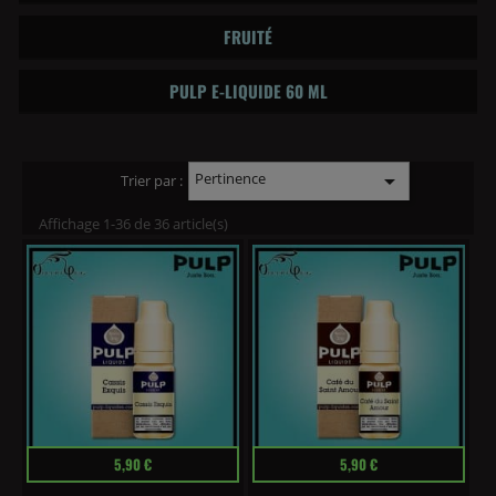
FRUITÉ
PULP E-LIQUIDE 60 ML
Pertinence

Trier par :
Affichage 1-36 de 36 article(s)
Prix
Prix
5,90 €
5,90 €