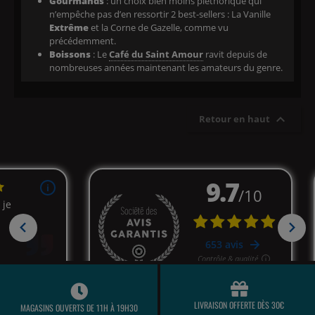
Gourmands
: un choix bien moins pléthorique qui
n’empêche pas d’en ressortir 2 best-sellers : La Vanille
Extrême
et la Corne de Gazelle, comme vu
précédemment.
Boissons
: Le
Café du Saint Amour
ravit depuis de
nombreuses années maintenant les amateurs du genre.

Retour en haut
LIVRAISON OFFERTE DÈS 30€
MAGASINS OUVERTS DE 11H À 19H30