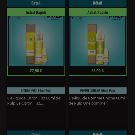
Détail
Détail
Achat Rapide
Achat Rapide
Prix
Prix
22,90 €
22,90 €
CITRON FIZZ 60ml Pulp
POMME CHICHA 60ml Pulp
L'e-liquide Citron Fizz 60ml de
L'e-liquide Pomme Chicha 60ml
Pulp Le Citron Fizz,...
de Pulp Une pomme...
Détail
Détail