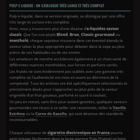
PULP E LIQUIDE : UN CATALOGUE TRÈS LARGE ET TRÈS COMPLET
Pulp e-liquide, dans sa version originale, se distingue par une offre
très large et surtout très complète.
Ainsi, nous y trouverons plus d’une dizaine d’
e-liquides saveur
classic
. Que l’on soit plutôt
Blond
,
Brun
,
Classic gourmand
ou
mentholé
, chaque vapoteur trouvera dans cet éventail étendu la
saveur tabac la plus appropriée pour débuter dans la vape au plus
précis de ses habitudes ou de ses envies.
Les amateurs de menthe accèderont également à un choix varié de
différentes nuances mentholées, aux forces et parfums variés.
Les fruités ne sont évidemment pas oubliés avec une gamme très
complète où l’authenticité est mise en avant au détriment de la
complexité. Tous les arômes ont été spécifiquement sélectionnés et
précisément dosés pour s’approcher au plus près de la saveur
originelle d’un fruit gouteux, parfumé et sucré à souhait.
Un peu en retrait, sans être pour autant ignorées, quelques saveurs
gourmandes ont réussi à se tailler une renommée, telles la
Vanille
Extrême
ou la
Corne de Gazelle
, qui sont devenus des standards
incontournables.
Chaque utilisateur de
cigarette électronique en France
pourra
ainsi trouver facilement dans la large gamme Pulp Original un Juice