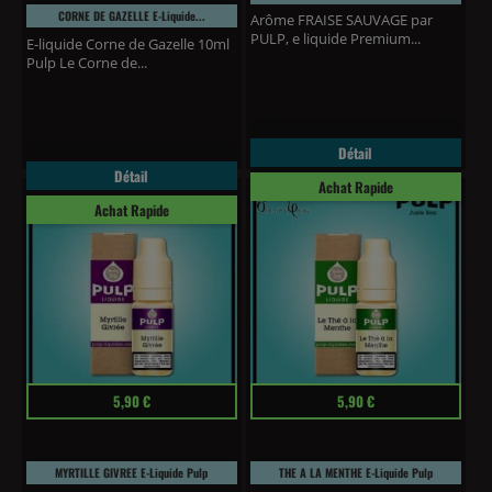
CORNE DE GAZELLE E-Liquide...
Arôme FRAISE SAUVAGE par
PULP, e liquide Premium...
E-liquide Corne de Gazelle 10ml
Pulp Le Corne de...
Détail
Détail
Achat Rapide
Achat Rapide
Prix
Prix
5,90 €
5,90 €
MYRTILLE GIVREE E-Liquide Pulp
THE A LA MENTHE E-Liquide Pulp