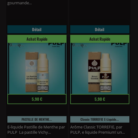
gourmande...
Détail
Détail
Achat Rapide
Achat Rapide
(1 avis)
Prix
Prix
5,90 €
5,90 €
PASTILLE DE MENTHE...
Classic TORREFIE E-Liquide...
E-liquide Pastille de Menthe par
Arôme Classic TORREFIE, par
PULP La pastille Vichy...
PULP, e liquide Premium! un...