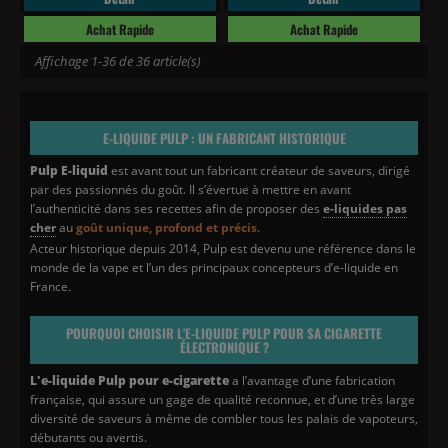
Achat Rapide
Achat Rapide
Affichage 1-36 de 36 article(s)
E-LIQUIDE PULP : UN FABRICANT HISTORIQUE
Pulp E-liquid
est avant tout un fabricant créateur de saveurs, dirigé
par des passionnés du goût. Il s’évertue à mettre en avant
l’authenticité dans ses recettes afin de proposer des
e-liquides pas
cher
au
goût unique, profond et précis
.
Acteur historique depuis 2014, Pulp est devenu une référence dans le
monde de la vape et l’un des principaux concepteurs d’e-liquide en
France.
POURQUOI CHOISIR L'E-LIQUIDE PULP POUR SA CIGARETTE
ÉLECTRONIQUE ?
L'e-liquide Pulp pour e-cigarette
a l’avantage d’une fabrication
française, qui assure un gage de qualité reconnue, et d’une très large
diversité de saveurs à même de combler tous les palais de vapoteurs,
(1 avis)
débutants ou avertis.