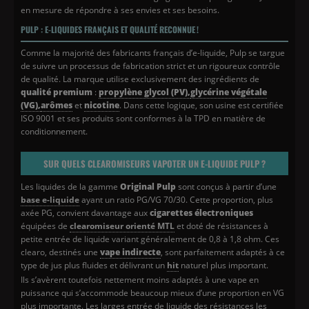
en mesure de répondre à ses envies et ses besoins.
PULP : E-LIQUIDES FRANÇAIS ET QUALITÉ RECONNUE !
Comme la majorité des fabricants français d’e-liquide, Pulp se targue
de suivre un processus de fabrication strict et un rigoureux contrôle
de qualité. La marque utilise exclusivement des ingrédients de
qualité premium
:
propylène glycol (PV),
glycérine végétale
(VG),
arômes
et
nicotine
. Dans cette logique, son usine est certifiée
ISO 9001 et ses produits sont conformes à la TPD en matière de
conditionnement.
SUR QUELS CLEAROMISEURS VAPOTER UN E-LIQUIDE PULP ?
Les liquides de la gamme
Original Pulp
sont conçus à partir d’une
base e-liquide
ayant un ratio PG/VG 70/30. Cette proportion, plus
axée PG, convient davantage aux
cigarettes électroniques
équipées de
clearomiseur orienté MTL
et doté de résistances à
petite entrée de liquide variant généralement de 0,8 à 1,8 ohm. Ces
clearo, destinés une
vape indirecte
, sont parfaitement adaptés à ce
type de jus plus fluides et délivrant un
hit
naturel plus important.
Ils s’avèrent toutefois nettement moins adaptés à une vape en
puissance qui s’accommode beaucoup mieux d’une proportion en VG
plus importante. Les larges entrée de liquide des résistances les