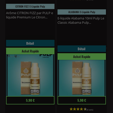
CITRON FIZZ E-Liquide Pulp
ALABAMA E-Liquide Pulp
Arôme CITRON FIZZ par PULP e
liquide Premium Le Citron...
E-liquide Alabama 10ml Pulp Le
Classic Alabama Pulp...
Détail
Détail
Achat Rapide
Achat Rapide
Prix
Prix
5,90 €
5,90 €