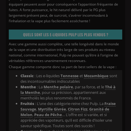
équipant peuvent avoir pour conséquence l’apparition fréquente de
fuites. A forte puissance, le hit naturel délivré par le PG plus
largement présent peut, de surcroit, s’avérer incommodant à
l’inhalation et la vape plus facilement asséchante !
QUELS SONT LES E-LIQUIDES PULP LES PLUS VENDUS ?
Avec une gamme aussi complète, une telle longévité dans le monde
de la vape et une distribution très large de ses produits au niveau
national, comme international, Pulp ne pouvait qu’être à l’origine de
véritables références unanimement reconnues.
Chaque gamme comporte donc sa part de best sellers de la vape :
Classic
: Les e-liquides
Tennesse
et
Mozambique
sont
des incontournables indiscutables
Menthe
: La
Menthe polaire
, par sa force, et le
Thé à
la Menthe
, pour sa précision, appartiennent aux
mentholés les plus renommés de France.
Fruités
: L’une des catégorie-reine chez Pulp. La
Fraise
Sauvage
,
Myrtille Givrée
,
Citron Fizz
,
Granité de
Melon
,
Peau de Pêche
… L’offre est si variée, et si
appréciée des vapoteurs, qu’il est difficile d’isoler une
saveur spécifique. Toutes sont des succès !