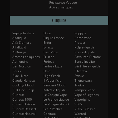
Résistance Voopoo
Autres marques
E-LIQUIDE
Vaping In Paris
Dlice
Poppy's
Alfaliquid
Eliquid France
Prime Vape
Alfa Siempre
Enfer
Protect
Alfaliquid
E-tasty
Pulp e-liquide
Al-Kimiya
Ever Vape
Pure e-liquide
Aromes et liquides
Fruizee
Savourea Dictator
Authentiks
Furiosa
Sense Insolite
Ben Northon
Furiosa Eggz
Sérénité e-liquide
Beurk
Halo
Silverfox
Black Note
High Creek
Swoke
Claude Henaux
Il Vaporificio
Thenancara
Cooking Cloud
Innocent Cloud
T-Juice
Cult Line - Pulp
Kate's e-liquide
Vampire Vape
Curieux
Le Coq qui Vape
Vape of Legends
Curieux 1900
Le French Liquide
Vaporigins
Curieux Astrale
Le Potager du Roi
VDLV
Curieux Dessert
Les 7 Péchés
VDLV - Classic
Curieux Natural
Capitaux
Wanted