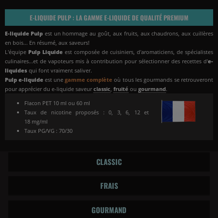
E-LIQUIDE PULP : LA GAMME E-LIQUIDE DE QUALITÉ PREMIUM
E-liquide Pulp
est un hommage au goût, aux fruits, aux chaudrons, aux cuillères
en bois...
En résumé, aux saveurs!
L'équipe
Pulp Liquide
est composée de cuisiniers, d'aromaticiens, de spécialistes
culinaires...et de vapoteurs mis à contribution pour sélectionner des recettes d'
e-
liquides
qui font vraiment saliver.
Pulp e-liquide
est une
gamme complète
où tous les gourmands se retrouveront
pour apprécier du e-liquide saveur
classic
,
fruité
ou
gourmand
.
Flacon PET 10 ml ou 60 ml
Taux de nicotine proposés : 0, 3, 6, 12 et
18 mg/ml
Taux PG/VG : 70/30
CLASSIC
FRAIS
GOURMAND