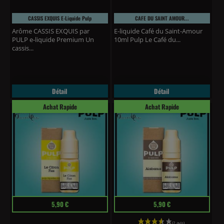
CASSIS EXQUIS E-Liquide Pulp
CAFE DU SAINT AMOUR...
Arôme CASSIS EXQUIS par
E-liquide Café du Saint-Amour
PULP e-liquide Premium Un
10ml Pulp Le Café du...
cassis...
Détail
Détail
Achat Rapide
Achat Rapide
Prix
Prix
5,90 €
5,90 €