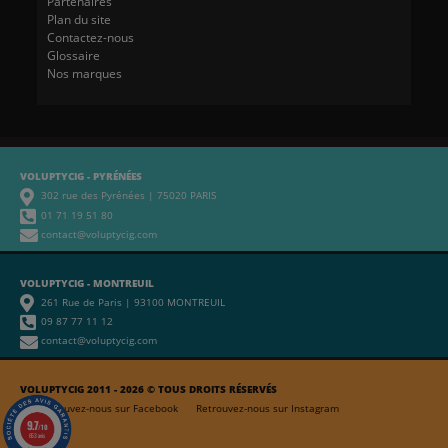
Partenaires
Plan du site
Contactez-nous
Glossaire
Nos marques
VOLUPTYCIG - PYRÉNÉES
302 rue des Pyrénées | 75020 PARIS
01 71 19 51 80
contact@voluptycig.com
VOLUPTYCIG - MONTREUIL
261 Rue de Paris | 93100 MONTREUIL
09 87 77 11 12
contact@voluptycig.com
VOLUPTYCIG 2011 - 2026 © TOUS DROITS RÉSERVÉS
Retrouvez-nous sur Facebook
Retrouvez-nous sur Instagram
9.7
/10
653 avis