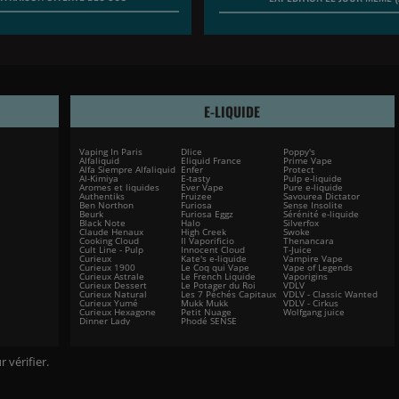
E-LIQUIDE
Vaping In Paris
Dlice
Poppy's
Alfaliquid
Eliquid France
Prime Vape
Alfa Siempre Alfaliquid
Enfer
Protect
Al-Kimiya
E-tasty
Pulp e-liquide
Aromes et liquides
Ever Vape
Pure e-liquide
Authentiks
Fruizee
Savourea Dictator
Ben Northon
Furiosa
Sense Insolite
Beurk
Furiosa Eggz
Sérénité e-liquide
Black Note
Halo
Silverfox
Claude Henaux
High Creek
Swoke
Cooking Cloud
Il Vaporificio
Thenancara
Cult Line - Pulp
Innocent Cloud
T-Juice
Curieux
Kate's e-liquide
Vampire Vape
Curieux 1900
Le Coq qui Vape
Vape of Legends
Curieux Astrale
Le French Liquide
Vaporigins
Curieux Dessert
Le Potager du Roi
VDLV
Curieux Natural
Les 7 Péchés Capitaux
VDLV - Classic Wanted
Curieux Yumé
Mukk Mukk
VDLV - Cirkus
Curieux Hexagone
Petit Nuage
Wolfgang juice
Dinner Lady
Phodé SENSE
r vérifier
.