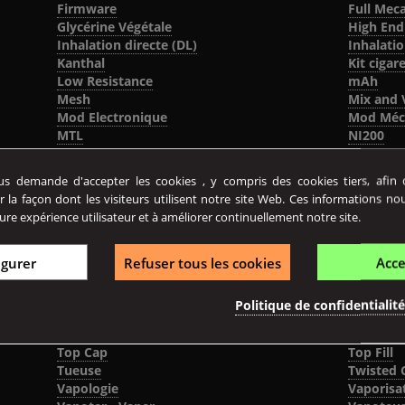
Firmware
Full Mec
Glycérine Végétale
High End
Inhalation directe (DL)
Inhalatio
Kanthal
Kit cigar
Low Resistance
mAh
Mesh
Mix and 
Mod Electronique
Mod Méc
MTL
NI200
Nicotine
Ohm
Pas de vis 510
Passthro
 demande d'accepter les cookies , y compris des cookies tiers, afin de
Pod
Point ch
r la façon dont les visiteurs utilisent notre site Web. Ces informations no
Powerbank
Propylèn
ure expérience utilisateur et à améliorer continuellement notre site.
RDTA
Reconstru
RTA
Sel de ni
Shortfill
Slot
igurer
Refuser tous les cookies
Acce
Steeping
Sub Oh
Surdosage nicotine
Sweet Sp
Politique de confidentialit
Tank
Tank Sta
Terpènes
THC
Top Cap
Top Fill
Tueuse
Twisted C
Vapologie
Vaporisa