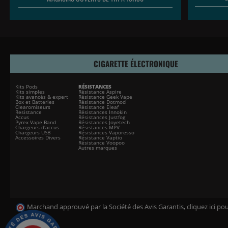
CIGARETTE ÉLECTRONIQUE
Kits Pods
RÉSISTANCES
Kits simples
Résistance Aspire
Kits avancés & expert
Résistance Geek Vape
Box et Batteries
Résistance Dotmod
Clearomiseurs
Résistance Eleaf
Resistance
Résistances Innokin
Accus
Résistances Justfog
Pyrex Vape Band
Résistances Joyetech
Chargeurs d'accus
Résistances MPV
Chargeurs USB
Résistances Vaporesso
Accessoires Divers
Résistance Vaptio
Résistance Voopoo
Autres marques
Marchand approuvé par la Société des Avis Garantis,
cliquez ici pou