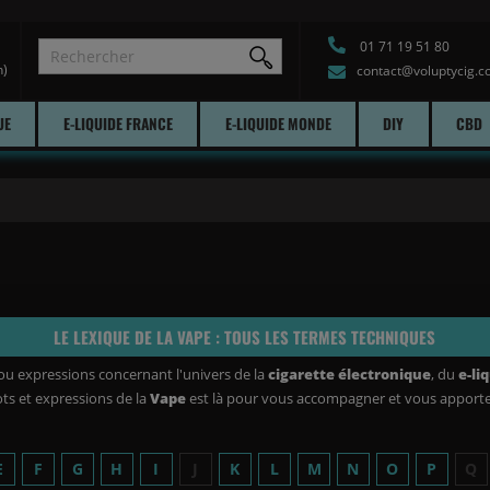
01 71 19 51 80
h)
contact@voluptycig.
UE
E-LIQUIDE FRANCE
E-LIQUIDE MONDE
DIY
CBD
LE LEXIQUE DE LA VAPE : TOUS LES TERMES TECHNIQUES
ou expressions concernant l'univers de la
cigarette électronique
, du
e-li
ts et expressions de la
Vape
est là pour vous accompagner et vous apporter
E
F
G
H
I
J
K
L
M
N
O
P
Q