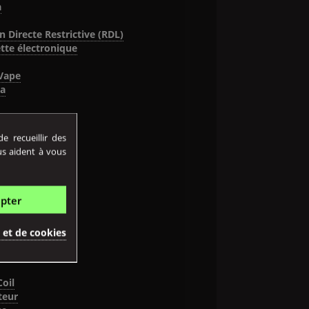
a
n Directe Restrictive (RDL)
ette électronique
Vape
a
ugh
 recueillir des
aud
us aident à vous
e Glycol
ctible (Ato)
cotine
pter
m
ot
é et de cookies
nd
oil
teur