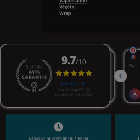
Vaporisation
Végétol
Wrap
MAGASINS OUVERTS DE 11H À 19H30