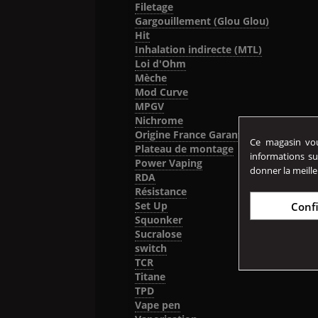
Filetage
Gargouillement (Glou Glou)
Hit
Inhalation indirecte (MTL)
Loi d'Ohm
Mèche
Mod Curve
MPGV
Nichrome
Origine France Garantie
Ce magasin vous
Plateau de montage
informations su
Power Vaping
donner la meille
RDA
Résistance
Set Up
Conf
Squonker
Sucralose
switch
TCR
Titane
TPD
Vape pen