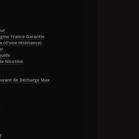
ur
igine France Garantie
 (d'une résistance)
ur
quide
de Nicotine
urant de Décharge Max
l
f