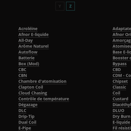
Y
Z
Acroléine
Adaptate
Afnor E-liquide
Afnor Or
All-Day
Amorçage
Arôme Naturel
Atomise
Autoflow
Base E-li
Batterie
Booster 
Box (Mod)
Bypass
CBC
CBD
CBN
CDM - Co
Chambre d'atomisation
Chipset
Clapton Coil
Classic
Cloud Chasing
Coil
Contrôle de température
Custard
Dégazage
Diacéthy
DLC
DLUO
Drip-Tip
Dry Burn
Dual Coil
E-liquide
E-Pipe
Fil résisti