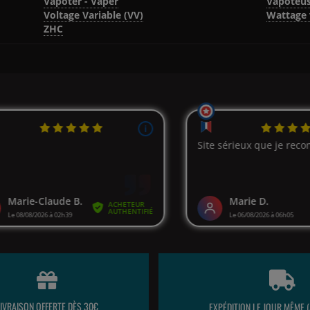
Vapoter - Vaper
Vapoteu
Voltage Variable (VV)
Wattage 
ZHC
LIVRAISON OFFERTE DÈS 30€
EXPÉDITION LE JOUR MÊME (