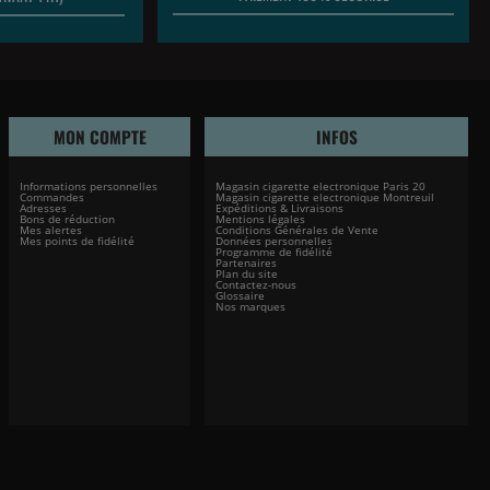
MON COMPTE
INFOS
Informations personnelles
Magasin cigarette electronique Paris 20
Commandes
Magasin cigarette electronique Montreuil
Adresses
Expéditions & Livraisons
Bons de réduction
Mentions légales
Mes alertes
Conditions Générales de Vente
Mes points de fidélité
Données personnelles
Programme de fidélité
Partenaires
Plan du site
Contactez-nous
Glossaire
Nos marques