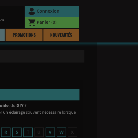
Connexion
com
Panier
(0)
PROMOTIONS
NOUVEAUTÉS
quide
, du
DIY
?
 un éclairage souvent nécessaire lorsque
R
S
T
U
V
W
X