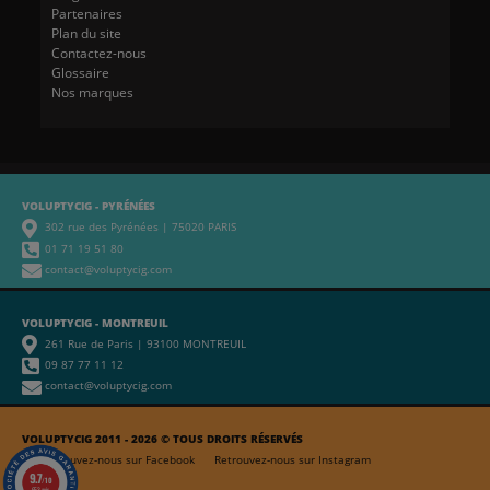
Partenaires
Plan du site
Contactez-nous
Glossaire
Nos marques
VOLUPTYCIG - PYRÉNÉES
302 rue des Pyrénées | 75020 PARIS
01 71 19 51 80
contact@voluptycig.com
VOLUPTYCIG - MONTREUIL
261 Rue de Paris | 93100 MONTREUIL
09 87 77 11 12
contact@voluptycig.com
VOLUPTYCIG 2011 - 2026 © TOUS DROITS RÉSERVÉS
Retrouvez-nous sur Facebook
Retrouvez-nous sur Instagram
9.7
/10
653 avis