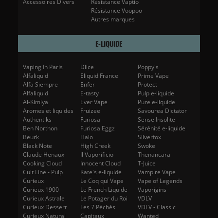
Accessoires Divers
Résistance Vaptio
Résistance Voopoo
Autres marques
E-LIQUIDE
Vaping In Paris
Dlice
Poppy's
Alfaliquid
Eliquid France
Prime Vape
Alfa Siempre
Enfer
Protect
Alfaliquid
E-tasty
Pulp e-liquide
Al-Kimiya
Ever Vape
Pure e-liquide
Aromes et liquides
Fruizee
Savourea Dictator
Authentiks
Furiosa
Sense Insolite
Ben Northon
Furiosa Eggz
Sérénité e-liquide
Beurk
Halo
Silverfox
Black Note
High Creek
Swoke
Claude Henaux
Il Vaporificio
Thenancara
Cooking Cloud
Innocent Cloud
T-Juice
Cult Line - Pulp
Kate's e-liquide
Vampire Vape
Curieux
Le Coq qui Vape
Vape of Legends
Curieux 1900
Le French Liquide
Vaporigins
Curieux Astrale
Le Potager du Roi
VDLV
Curieux Dessert
Les 7 Péchés
VDLV - Classic
Curieux Natural
Capitaux
Wanted