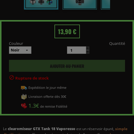
13,90 €
Couleur
Quantité
AJOUTER AU PANIER

Rupture de stock
Expédition le jour même
Livraison offerte dès 30€
1.3€
de remise Fidélité
Le
clearomiseur GTX Tank 18 Vaporesso
est un réservoir épuré,
simple