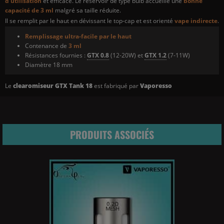
d'utilisation
et efficace. Le réservoir de type bulb accueille une
bonne
capacité de 3 ml
malgré sa taille réduite.
Il se remplit par le haut en dévissant le top-cap et est orienté
vape indirecte
.
Remplissage ultra-facile par le haut
Contenance de
3 ml
Résistances fournies :
GTX 0.8
(12-20W) et
GTX 1.2
(7-11W)
Diamètre 18 mm
Le
clearomiseur GTX Tank 18
est fabriqué par
Vaporesso
PRODUITS ASSOCIÉS