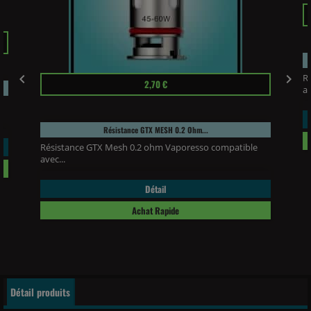
Pr


R
Prix
2,70 €
av
Résistance GTX MESH 0.2 Ohm...
Résistance GTX Mesh 0.2 ohm Vaporesso compatible
avec...
Détail
Achat Rapide
Détail produits