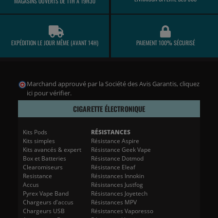
MAGASINS OUVERTS DE 11H À 19H30
EXPÉDITION LE JOUR MÊME (AVANT 14H)
PAIEMENT 100% SÉCURISÉ
Marchand approuvé par la Société des Avis Garantis,
cliquez
ici pour vérifier
.
CIGARETTE ÉLECTRONIQUE
Kits Pods
RÉSISTANCES
Kits simples
Résistance Aspire
Kits avancés & expert
Résistance Geek Vape
Box et Batteries
Résistance Dotmod
Clearomiseurs
Résistance Eleaf
Resistance
Résistances Innokin
Accus
Résistances Justfog
Pyrex Vape Band
Résistances Joyetech
Chargeurs d'accus
Résistances MPV
Chargeurs USB
Résistances Vaporesso