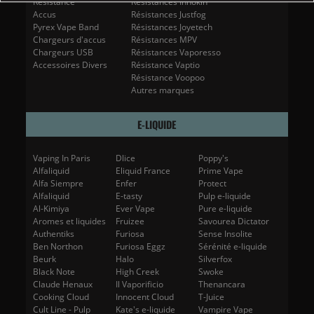
Resistance
Résistances Innokin
Accus
Résistances Justfog
Pyrex Vape Band
Résistances Joyetech
Chargeurs d'accus
Résistances MPV
Chargeurs USB
Résistances Vaporesso
Accessoires Divers
Résistance Vaptio
Résistance Voopoo
Autres marques
E-LIQUIDE
Vaping In Paris
Dlice
Poppy's
Alfaliquid
Eliquid France
Prime Vape
Alfa Siempre
Enfer
Protect
Alfaliquid
E-tasty
Pulp e-liquide
Al-Kimiya
Ever Vape
Pure e-liquide
Aromes et liquides
Fruizee
Savourea Dictator
Authentiks
Furiosa
Sense Insolite
Ben Northon
Furiosa Eggz
Sérénité e-liquide
Beurk
Halo
Silverfox
Black Note
High Creek
Swoke
Claude Henaux
Il Vaporificio
Thenancara
Cooking Cloud
Innocent Cloud
T-Juice
Cult Line - Pulp
Kate's e-liquide
Vampire Vape