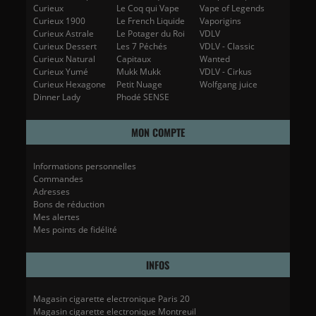
Curieux
Le Coq qui Vape
Vape of Legends
Curieux 1900
Le French Liquide
Vaporigins
Curieux Astrale
Le Potager du Roi
VDLV
Curieux Dessert
Les 7 Péchés
VDLV - Classic
Curieux Natural
Capitaux
Wanted
Curieux Yumé
Mukk Mukk
VDLV - Cirkus
Curieux Hexagone
Petit Nuage
Wolfgang juice
Dinner Lady
Phodé SENSE
MON COMPTE
Informations personnelles
Commandes
Adresses
Bons de réduction
Mes alertes
Mes points de fidélité
INFOS
Magasin cigarette electronique Paris 20
Magasin cigarette electronique Montreuil