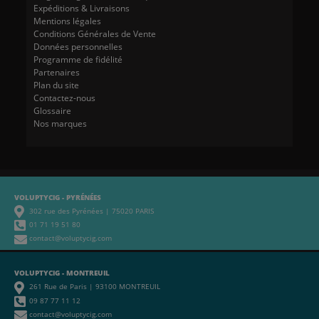
Expéditions & Livraisons
Mentions légales
Conditions Générales de Vente
Données personnelles
Programme de fidélité
Partenaires
Plan du site
Contactez-nous
Glossaire
Nos marques
VOLUPTYCIG - PYRÉNÉES
302 rue des Pyrénées | 75020 PARIS
01 71 19 51 80
contact@voluptycig.com
VOLUPTYCIG - MONTREUIL
261 Rue de Paris | 93100 MONTREUIL
09 87 77 11 12
contact@voluptycig.com