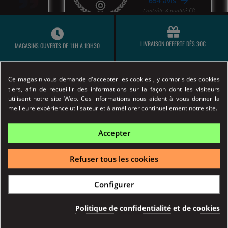
LIVRAISON OFFERTE DÈS 30€
MAGASINS OUVERTS DE 11H À 19H30
Ce magasin vous demande d'accepter les cookies , y compris des cookies
tiers, afin de recueillir des informations sur la façon dont les visiteurs
EXPÉDITION LE JOUR MÊME (AVANT 14H)
PAIEMENT 100% SÉCURISÉ
utilisent notre site Web. Ces informations nous aident à vous donner la
meilleure expérience utilisateur et à améliorer continuellement notre site.
Accepter
Marchand approuvé par la Société des Avis Garantis,
cliquez
ici pour vérifier
.
CIGARETTE ÉLECTRONIQUE
Refuser tous les cookies
Kits Pods
RÉSISTANCES
Configurer
Kits simples
Résistance Aspire
Kits avancés & expert
Résistance Geek Vape
Politique de confidentialité et de cookies
Box et Batteries
Résistance Dotmod
Clearomiseurs
Résistance Eleaf