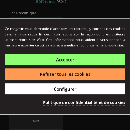
Référence
03042
Fiche technique
ORIGINE
Ce magasin vous demande d'accepter les cookies , y compris des cookies
France
tiers, afin de recueillir des informations sur la façon dont les visiteurs
utilisent notre site Web. Ces informations nous aident à vous donner la
BASE 100% VÉGÉTALE
meilleure expérience utilisateur et à améliorer continuellement notre site.
Oui
Accepter
FORMAT
Refuser tous les cookies
10 ml
Configurer
TYPE PG
MPGV
Politique de confidentialité et de cookies
TAUX MPGV
50%