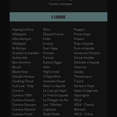
Autres marques
E-LIQUIDE
Vaping In Paris
Dlice
Poppy's
Alfaliquid
Eliquid France
Prime Vape
Alfa Siempre
Enfer
Protect
Alfaliquid
E-tasty
Pulp e-liquide
Al-Kimiya
Ever Vape
Pure e-liquide
Aromes et liquides
Fruizee
Savourea Dictator
Authentiks
Furiosa
Sense Insolite
Ben Northon
Furiosa Eggz
Sérénité e-liquide
Beurk
Halo
Silverfox
Black Note
High Creek
Swoke
Claude Henaux
Il Vaporificio
Thenancara
Cooking Cloud
Innocent Cloud
T-Juice
Cult Line - Pulp
Kate's e-liquide
Vampire Vape
Curieux
Le Coq qui Vape
Vape of Legends
Curieux 1900
Le French Liquide
Vaporigins
Curieux Astrale
Le Potager du Roi
VDLV
Curieux Dessert
Les 7 Péchés
VDLV - Classic
Curieux Natural
Capitaux
Wanted
Curieux Yumé
Mukk Mukk
VDLV - Cirkus