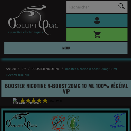
MENU
Accueil
DIY
BOOSTER NICOTINE
booster nicotine n-boost 20mg 10 ml
100% végétal vip
BOOSTER NICOTINE N-BOOST 20MG 10 ML 100% VÉGÉTAL
VIP
(67 avis)