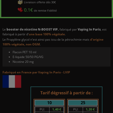
Livraison offerte dès 30€
0.1€
de remise Fidélité
Le
booster de nicotine N-BOOST VIP,
fabriqué par
Vaping In Paris
, est
fabriqué à partir d'
une base 100% végétale
.
Le Propylène glycol n'est ainsi pas issu de la pétrochimie mais
d'origine
100% végétale, non OGM
.
Flacon PET 10 ml
E-liquide 50/50 PG/VG
Nicotine 20 mg
Fabriqué en France par Vaping In Paris - LVIP
Tarif dégressif à partir de :
10
25
PU:
1,40 €
PU:
1,20 €