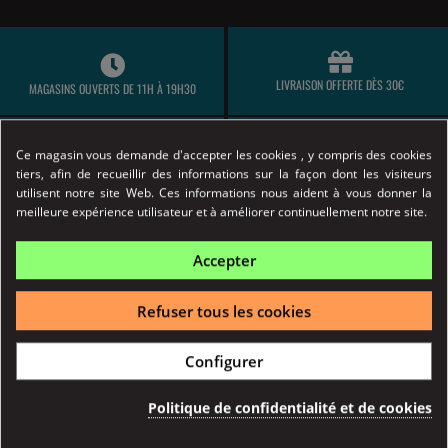
LIVRAISON OFFERTE DÈS 30€
MAGASINS OUVERTS DE 11H À 19H30
Ce magasin vous demande d'accepter les cookies , y compris des cookies
tiers, afin de recueillir des informations sur la façon dont les visiteurs
EXPÉDITION LE JOUR MÊME (AVANT 14H)
PAIEMENT 100% SÉCURISÉ
utilisent notre site Web. Ces informations nous aident à vous donner la
meilleure expérience utilisateur et à améliorer continuellement notre site.
Accepter
Marchand approuvé par la Société des Avis Garantis,
cliquez
ici pour vérifier
.
CIGARETTE ÉLECTRONIQUE
Refuser tous les cookies
Kits Pods
RÉSISTANCES
Configurer
Kits simples
Résistance Aspire
Kits avancés & expert
Résistance Geek Vape
Politique de confidentialité et de cookies
Box et Batteries
Résistance Dotmod
Clearomiseurs
Résistance Eleaf