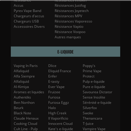
Resistance
Résistances Innokin
Accus
Résistances Justfog
Pyrex Vape Band
Résistances Joyetech
Chargeurs d'accus
Résistances MPV
Chargeurs USB
Résistances Vaporesso
Accessoires Divers
Résistance Vaptio
Résistance Voopoo
Autres marques
E-LIQUIDE
Vaping In Paris
Dlice
Poppy's
Alfaliquid
Eliquid France
Prime Vape
Alfa Siempre
Enfer
Protect
Alfaliquid
E-tasty
Pulp e-liquide
Al-Kimiya
Ever Vape
Pure e-liquide
Aromes et liquides
Fruizee
Savourea Dictator
Authentiks
Furiosa
Sense Insolite
Ben Northon
Furiosa Eggz
Sérénité e-liquide
Beurk
Halo
Silverfox
Black Note
High Creek
Swoke
Claude Henaux
Il Vaporificio
Thenancara
Cooking Cloud
Innocent Cloud
T-Juice
Cult Line - Pulp
Kate's e-liquide
Vampire Vape