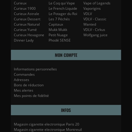
Curieux
Le Coq qui Vape
Vape of Legends
Curieux 1900
Le French Liquide
Vaporigins
Curieux Astrale
Le Potager du Roi
VDLV
Curieux Dessert
Les 7 Péchés
VDLV - Classic
Curieux Natural
Capitaux
Wanted
Curieux Yumé
Mukk Mukk
VDLV - Cirkus
Curieux Hexagone
Petit Nuage
Wolfgang juice
Dinner Lady
Phodé SENSE
MON COMPTE
Informations personnelles
Commandes
Adresses
Bons de réduction
Mes alertes
Mes points de fidélité
INFOS
Magasin cigarette electronique Paris 20
Magasin cigarette electronique Montreuil