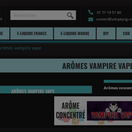
01 71 19 51 80
h)
contact@voluptycig.
UE
E-LIQUIDE FRANCE
E-LIQUIDE MONDE
DIY
CBD
arômes vampire vape
ARÔMES VAMPIRE VAP
Arômes concen
ARÔMES VAMPIRE VAPE