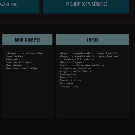
PAIEMENT 100% SÉCURISÉ
AVANT 14H)
MON COMPTE
INFOS
Informations personnelles
Magasin cigarette electronique Paris 20
Commandes
Magasin cigarette electronique Montreuil
Adresses
Expéditions & Livraisons
Bons de réduction
Mentions légales
Mes alertes
Conditions Générales de Vente
Mes points de fidélité
Données personnelles
Programme de fidélité
Partenaires
Plan du site
Contactez-nous
Glossaire
Nos marques