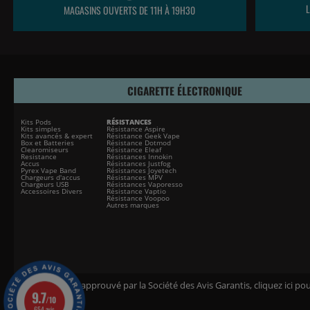
MAGASINS OUVERTS DE 11H À 19H30
CIGARETTE ÉLECTRONIQUE
Kits Pods
RÉSISTANCES
Kits simples
Résistance Aspire
Kits avancés & expert
Résistance Geek Vape
Box et Batteries
Résistance Dotmod
Clearomiseurs
Résistance Eleaf
Resistance
Résistances Innokin
Accus
Résistances Justfog
Pyrex Vape Band
Résistances Joyetech
Chargeurs d'accus
Résistances MPV
Chargeurs USB
Résistances Vaporesso
Accessoires Divers
Résistance Vaptio
Résistance Voopoo
Autres marques
Marchand approuvé par la Société des Avis Garantis,
cliquez ici pou
9.7
/10
654 avis