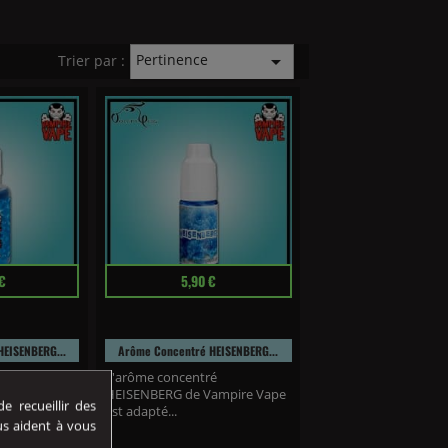
Pertinence

Trier par :
Prix
€
5,90 €
EISENBERG...
Arôme Concentré HEISENBERG...
é
L'arôme concentré
ampire Vape
HEISENBERG de Vampire Vape
 recueillir des
est adapté...
us aident à vous