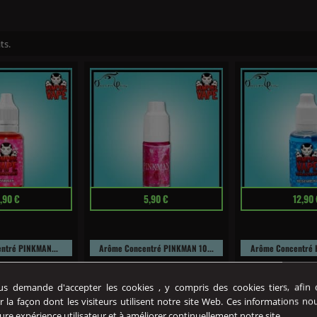
ts.
Prix
Prix
,90 €
5,90 €
12,90 
ntré PINKMAN...
Arôme Concentré PINKMAN 10...
Arôme Concentré H
entré PINKMAN
L'arôme concentré PINKMAN
L'arôme concentr
e est adapté...
de Vampire Vape est adapté...
HEISENBERG de V
 demande d'accepter les cookies , y compris des cookies tiers, afin de
est adapté...
r la façon dont les visiteurs utilisent notre site Web. Ces informations no
ure expérience utilisateur et à améliorer continuellement notre site.