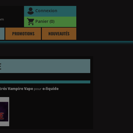
Connexion
com
Panier
(0)
PROMOTIONS
NOUVEAUTÉS
E
trés Vampire Vape
pour
e-liquide