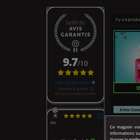
Il y a 4 produi
Prix
12
Arôme Conce
L'arôme conc
de Vampire Vap
Ce magasin vous
informations su
donner la meille