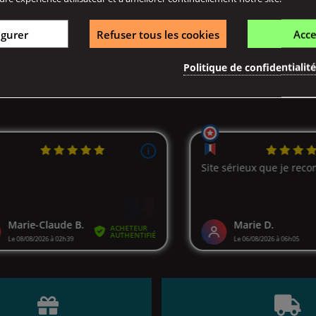
igurer
Refuser tous les cookies
Acce
1-4 de 4 article(s)
Politique de confidentialit