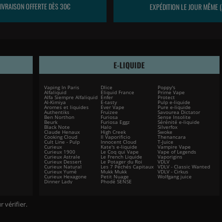
LIVRAISON OFFERTE DÈS 30€
EXPÉDITION LE JOUR MÊME (
E-LIQUIDE
Vaping In Paris
Dlice
Poppy's
Alfaliquid
Eliquid France
Prime Vape
Alfa Siempre Alfaliquid
Enfer
Protect
Al-Kimiya
E-tasty
Pulp e-liquide
Aromes et liquides
Ever Vape
Pure e-liquide
Authentiks
Fruizee
Savourea Dictator
Ben Northon
Furiosa
Sense Insolite
Beurk
Furiosa Eggz
Sérénité e-liquide
Black Note
Halo
Silverfox
Claude Henaux
High Creek
Swoke
Cooking Cloud
Il Vaporificio
Thenancara
Cult Line - Pulp
Innocent Cloud
T-Juice
Curieux
Kate's e-liquide
Vampire Vape
Curieux 1900
Le Coq qui Vape
Vape of Legends
Curieux Astrale
Le French Liquide
Vaporigins
Curieux Dessert
Le Potager du Roi
VDLV
Curieux Natural
Les 7 Péchés Capitaux
VDLV - Classic Wanted
Curieux Yumé
Mukk Mukk
VDLV - Cirkus
Curieux Hexagone
Petit Nuage
Wolfgang juice
Dinner Lady
Phodé SENSE
r vérifier
.