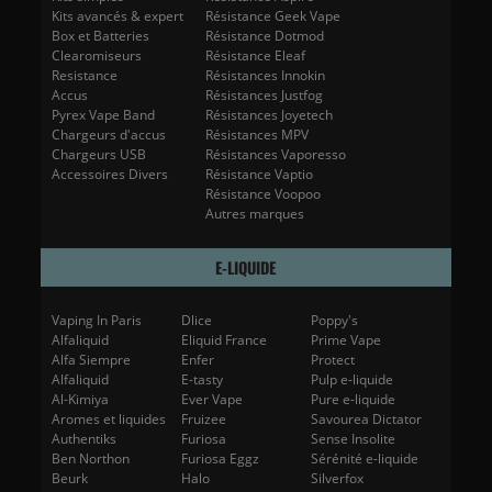
Kits avancés & expert
Résistance Geek Vape
Box et Batteries
Résistance Dotmod
Clearomiseurs
Résistance Eleaf
Resistance
Résistances Innokin
Accus
Résistances Justfog
Pyrex Vape Band
Résistances Joyetech
Chargeurs d'accus
Résistances MPV
Chargeurs USB
Résistances Vaporesso
Accessoires Divers
Résistance Vaptio
Résistance Voopoo
Autres marques
E-LIQUIDE
Vaping In Paris
Dlice
Poppy's
Alfaliquid
Eliquid France
Prime Vape
Alfa Siempre
Enfer
Protect
Alfaliquid
E-tasty
Pulp e-liquide
Al-Kimiya
Ever Vape
Pure e-liquide
Aromes et liquides
Fruizee
Savourea Dictator
Authentiks
Furiosa
Sense Insolite
Ben Northon
Furiosa Eggz
Sérénité e-liquide
Beurk
Halo
Silverfox