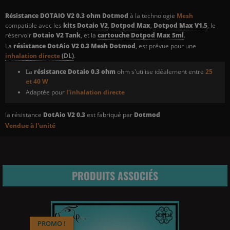
Résistance DOTAIO V2 0.3 ohm Dotmod
à la technologie
Mesh
compatible avec les
kits
Dotaio V2
,
Dotpod Max
,
Dotpod Max V1.5
, le
réservoir
Dotaio V2 Tank
, et la
cartouche Dotpod Max 5ml
.
La
résistance DotAio V2 0.3 Mesh Dotmod
,
est prévue pour une
inhalation directe
(DL)
.
La
résistance Dotaio 0.3 ohm
ohm s'utilise idéalement entre
25
et 40 W
Adaptée pour
l'inhalation directe
la résistance
DotAio V2 0.3
est fabriqué par
Dotmod
Vendue à l'unité
PRODUITS ASSOCIÉS
PROMO !