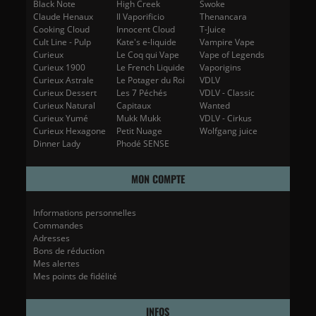
Black Note
High Creek
Swoke
Claude Henaux
Il Vaporificio
Thenancara
Cooking Cloud
Innocent Cloud
T-Juice
Cult Line - Pulp
Kate's e-liquide
Vampire Vape
Curieux
Le Coq qui Vape
Vape of Legends
Curieux 1900
Le French Liquide
Vaporigins
Curieux Astrale
Le Potager du Roi
VDLV
Curieux Dessert
Les 7 Péchés
VDLV - Classic
Curieux Natural
Capitaux
Wanted
Curieux Yumé
Mukk Mukk
VDLV - Cirkus
Curieux Hexagone
Petit Nuage
Wolfgang juice
Dinner Lady
Phodé SENSE
MON COMPTE
Informations personnelles
Commandes
Adresses
Bons de réduction
Mes alertes
Mes points de fidélité
INFOS