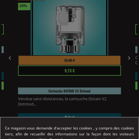
-30%
Pr


C
Prix
Prix
13,90 €
Do
habituel
9,73 €
Cartouche DOTAIO V2 Dotmod
Vendue sans résistances, la cartouche Dotaio V2
Dotmod...
Détail
Achat Rapide
Ce magasin vous demande d'accepter les cookies , y compris des cookies
tiers, afin de recueillir des informations sur la façon dont les visiteurs