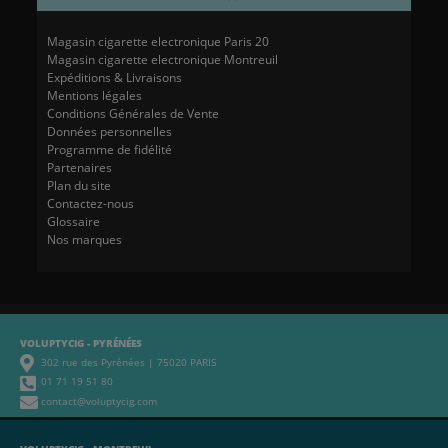
Magasin cigarette electronique Paris 20
Magasin cigarette electronique Montreuil
Expéditions & Livraisons
Mentions légales
Conditions Générales de Vente
Données personnelles
Programme de fidélité
Partenaires
Plan du site
Contactez-nous
Glossaire
Nos marques
VOLUPTYCIG - PYRÉNÉES
302 rue des Pyrénées | 75020 PARIS
01 71 19 51 80
contact@voluptycig.com