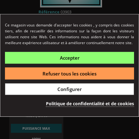
Référence
03903
Fiche technique
Ce magasin vous demande d'accepter les cookies , y compris des cookies
tiers, afin de recueillir des informations sur la façon dont les visiteurs
FORMAT
utilisent notre site Web. Ces informations nous aident à vous donner la
meilleure expérience utilisateur et à améliorer continuellement notre site.
Box
Accepter
BATTERIE
Amovible
Refuser tous les cookies
NOMBRE D'ACCUS
Configurer
1
Politique de confidentialité et de cookies
TAILLE ACCU
18650 | 21700
PUISSANCE MAX
100W