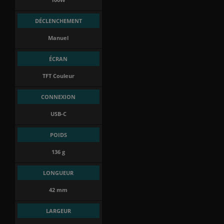
DÉCLENCHEMENT
Manuel
ÉCRAN
TFT Couleur
CONNEXION
USB-C
POIDS
136 g
LONGUEUR
42 mm
LARGEUR