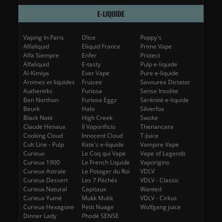
E-LIQUIDE
Vaping In Paris
Dlice
Poppy's
Alfaliquid
Eliquid France
Prime Vape
Alfa Siempre
Enfer
Protect
Alfaliquid
E-tasty
Pulp e-liquide
Al-Kimiya
Ever Vape
Pure e-liquide
Aromes et liquides
Fruizee
Savourea Dictator
Authentiks
Furiosa
Sense Insolite
Ben Northon
Furiosa Eggz
Sérénité e-liquide
Beurk
Halo
Silverfox
Black Note
High Creek
Swoke
Claude Henaux
Il Vaporificio
Thenancara
Cooking Cloud
Innocent Cloud
T-Juice
Cult Line - Pulp
Kate's e-liquide
Vampire Vape
Curieux
Le Coq qui Vape
Vape of Legends
Curieux 1900
Le French Liquide
Vaporigins
Curieux Astrale
Le Potager du Roi
VDLV
Curieux Dessert
Les 7 Péchés
VDLV - Classic
Curieux Natural
Capitaux
Wanted
Curieux Yumé
Mukk Mukk
VDLV - Cirkus
Curieux Hexagone
Petit Nuage
Wolfgang juice
Dinner Lady
Phodé SENSE