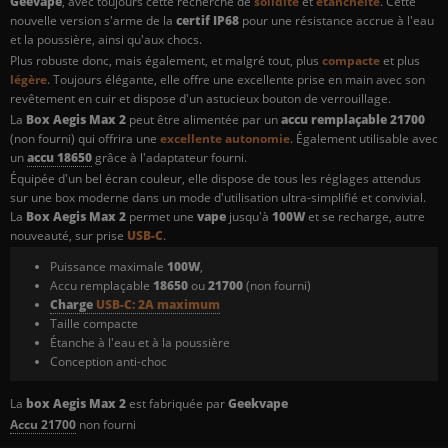
Geevape
, avec toujours cette recherche de
solidité
et
étanchéité
. Cette
nouvelle version s'arme de la
certif IP68
pour une résistance accrue à l'eau
et la poussière, ainsi qu'aux chocs.
Plus robuste donc, mais également, et malgré tout, plus
compacte
et plus
légère
. Toujours élégante, elle offre une excellente prise en main avec son
revêtement en cuir et dispose d'un astucieux bouton de verrouillage.
La
Box Aegis Max 2
peut être alimentée par un
accu remplaçable 21700
(non fourni) qui offrira une
excellente autonomie
. Également utilisable avec
un
accu 18650
grâce à l'adaptateur fourni.
Équipée d'un bel écran couleur, elle dispose de tous les réglages attendus
sur une box moderne dans un mode d'utilisation ultra-simplifié et convivial.
La
Box Aegis Max 2
permet une
vape
jusqu'à
100W
et se recharge, autre
nouveauté, sur prise
USB-C
.
Puissance maximale
100W
,
Accu remplaçable
18650
ou
21700
(non fourni)
Charge
USB-C:
2A maximum
Taille compacte
Étanche à l'eau et à la poussière
Conception anti-choc
La
box Aegis Max 2
est fabriquée par
Geekvape
Accu 21700
non fourni