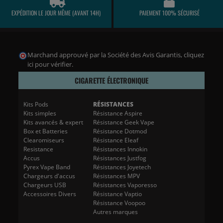
EXPÉDITION LE JOUR MÊME (AVANT 14H)
PAIEMENT 100% SÉCURISÉ
Marchand approuvé par la Société des Avis Garantis,
cliquez
ici pour vérifier
.
CIGARETTE ÉLECTRONIQUE
Kits Pods
RÉSISTANCES
Kits simples
Résistance Aspire
Kits avancés & expert
Résistance Geek Vape
Box et Batteries
Résistance Dotmod
Clearomiseurs
Résistance Eleaf
Resistance
Résistances Innokin
Accus
Résistances Justfog
Pyrex Vape Band
Résistances Joyetech
Chargeurs d'accus
Résistances MPV
Chargeurs USB
Résistances Vaporesso
Accessoires Divers
Résistance Vaptio
Résistance Voopoo
Autres marques