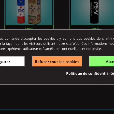
Prix
Prix
7,90 €
7,90 €
 demande d'accepter les cookies , y compris des cookies tiers, afin de
r la façon dont les visiteurs utilisent notre site Web. Ces informations no
ure expérience utilisateur et à améliorer continuellement notre site.
Accu 18650 3000 MAh Vap...
Accu 18650 3000 MAh 40A MP
L'accu 18650 3000 mAh Vap
Procell dispose d'une bonne...
igurer
Refuser tous les cookies
Acce
L'accu 18650 3000mAh
MPV dispose d'une belle
autonomie...
Politique de confidentialit