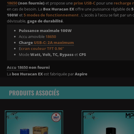
18650
(non fournie)
et propose une
prise USB-C
pour une
recharge 
en cas de besoin. La
Box Huracan
EX
offre une puissance réglable de
5
100W
et
5 modes de fonctionnement
. L'accès à l'accu se fait par un
dévissable,
gage de durabilité
.
Puissance maximale 100W
Accu amovible
18650
Charge
USB-C:
2A maximum
E
cran
couleur TFT 0.96"
Mode
Watt, Volt, TC, Bypass
et
CPS
Accu 18650
non fourni
La
box
Huracan
EX
est fabriquée par
Aspire
PRODUITS ASSOCIÉS