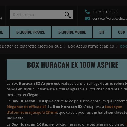
01 71 19 51 80
h)
contact@voluptycig.
UE
E-LIQUIDE FRANCE
E-LIQUIDE MONDE
DIY
CBD
 Batteries cigarette électronique
Box Accus remplaçables
box
BOX HURACAN EX 100W ASPIRE
La Box
Huracan EX Aspire est
réalisée dans un alliage de
zinc robust
bande en simili cuir flatteuse à l’œil et agréable au toucher, offrant un d
moderne et élégant.
La
Box Huracan EX Aspire
est étudiée pour les vapoteurs qui recherc
élégance et efficacité
. La
Box Huracan EX
s'adaptera à
tout type
d'atomiseurs jusqu'à 28mm
, que ce soit pour une i
nhalation direct
indirecte
.
La
Box Huracan EX Aspire
fonctionne avec une batterie amovible au