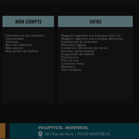
MON COMPTE
INFOS
Informations personnelles
Magasin cigarette electronique Paris 20
Commandes
Magasin cigarette electronique Montreuil
Adresses
Expéditions & Livraisons
Bons de réduction
Mentions légales
Mes alertes
Conditions Générales de Vente
Mes points de fidélité
Données personnelles
Programme de fidélité
Partenaires
Plan du site
Contactez-nous
Glossaire
Nos marques
VOLUPTYCIG - MONTREUIL
261 Rue de Paris | 93100 MONTREUIL