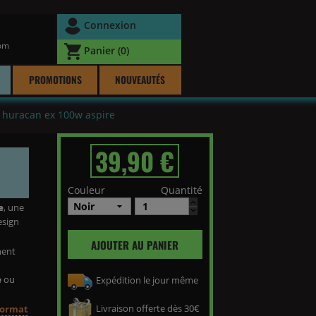
Connexion
com
Panier
(0)
PROMOTIONS
NOUVEAUTÉS
 huracan ex 100w aspire
39,90 €
Couleur
Quantité
e
, une
esign
AJOUTER AU PANIER
hent
e
ou
Expédition le jour même
Livraison offerte dès 30€
format