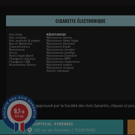
CIGARETTE ÉLECTRONIQUE
Kits Pods
RÉSISTANCES
Kits simples
Résistance Aspire
Kits avancés & expert
Résistance Geek Vape
Box et Batteries
Résistance Dotmod
Clearomiseurs
Résistance Eleaf
Resistance
Résistances Innokin
Accus
Résistances Justfog
Pyrex Vape Band
Résistances Joyetech
Chargeurs d'accus
Résistances MPV
Chargeurs USB
Résistances Vaporesso
Accessoires Divers
Résistance Vaptio
Résistance Voopoo
Autres marques
Marchand approuvé par la Société des Avis Garantis,
cliquez ici pou
9.7
/10
654 avis
VOLUPTYCIG - PYRÉNÉES
302 rue des Pyrénées | 75020 PARIS