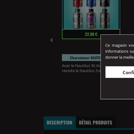
11,90 €
Prix
22,90 €

18650 4000 MAh 18A MPV
Ce magasin vous
informations su
18650 4000mAh
p;dispose d'une
donner la meille
Clearomiseur NAUTILUS 3S...
e...
Avec le Nautilus 3S Aspire
revisite le Nautilus 3 en...
Conf
DESCRIPTION
DÉTAIL PRODUITS