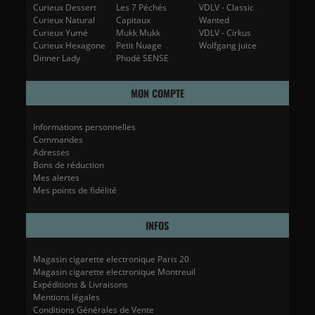
Curieux Dessert
Les 7 Péchés
VDLV - Classic
Curieux Natural
Capitaux
Wanted
Curieux Yumé
Mukk Mukk
VDLV - Cirkus
Curieux Hexagone
Petit Nuage
Wolfgang juice
Dinner Lady
Phodé SENSE
MON COMPTE
Informations personnelles
Commandes
Adresses
Bons de réduction
Mes alertes
Mes points de fidélité
INFOS
Magasin cigarette electronique Paris 20
Magasin cigarette electronique Montreuil
Expéditions & Livraisons
Mentions légales
Conditions Générales de Vente