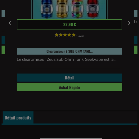
Le
Prix


22,90 €
Clearomiseur Z SUB OHM TANK...
Le clearomiseur Zeus Sub Ohm Tank Geekvape est la...
Détail
Achat Rapide
Détail produits