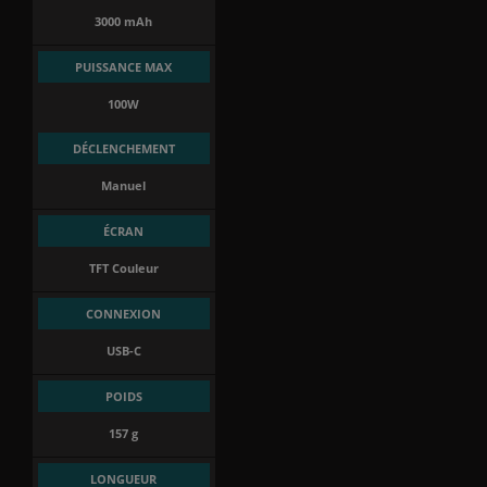
3000 mAh
PUISSANCE MAX
100W
DÉCLENCHEMENT
Manuel
ÉCRAN
TFT Couleur
CONNEXION
USB-C
POIDS
157 g
LONGUEUR