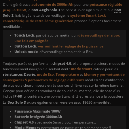
D'une généreuse
autonomie de 3000mAh
pour une
puissance réglable
jusqu’à
100W
, la
Box Aegis Solo 3
se pare d’un design similaire à la
Box
Solo 2
. Exit la gâchette de verrouillage, le
système Smart Lock
caractéristique de cette 3ème génération
propose 3 options facilement
modifiable :
Touch Lock
, par défaut, permettant un
déverrouillage de la box
une fois empoignée
.
Button Lock
,
verrouillant le réglage de la puissance
.
Unlock mode
, déverrouillage complet de la Box.
Toujours parée du performant
chipset 4.0
, elle propose plusieurs modes de
fonctionnement navigable à souhait dont :
mode smart
calibré pour les
résistances Z serie
,
mode Eco
,
Temperature
et
Memory
permettant de
sauvegarder 5 paramètres de réglage différents
idéal en cas d'utilisation
de plusieurs clearomiseurs et résistances différentes sur la même batterie.
Conçue pour défier les standards de solidité du marché, elle dispose d’un
indice
IP-68
lui conférant une bonne étanchéité et résistance à la poussière.
La
Box Solo 3
existe également en
version accu 18650 amovible
.
Puissance Maximale 100W
Batterie intégrée 3000mAh
Chipset 4.0
avec mode Smart, Eco, Temperature...
Mode Memory
permettant de naviguer rapidement entre 5