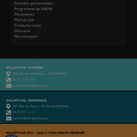
Données personnelles
Programme de fidélité
Partenaires
Plan du site
Contactez-nous
Glossaire
Nos marques
VOLUPTYCIG - PYRÉNÉES
302 rue des Pyrénées | 75020 PARIS
01 71 19 51 80
contact@voluptycig.com
VOLUPTYCIG - MONTREUIL
261 Rue de Paris | 93100 MONTREUIL
09 87 77 11 12
contact@voluptycig.com
VOLUPTYCIG 2011 - 2026 © TOUS DROITS RÉSERVÉS