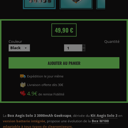
49,90 €
Couleur
Quantité
AJOUTER AU PANIER
Expédition le jour même
Livraison offerte dès 30€
4.9€
de remise Fidélité
La
Box Aegis Solo 3 3000mAh Geekvape
, dérivée du
Kit Aegis Solo 3
en
version batterie intégrée
, propose une évolution de la
Box M100
adaptable à tous types de clearomiseurs
.