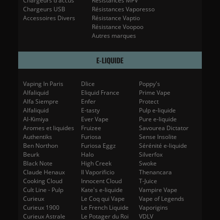
Chargeurs d'accus
Résistances MPV
Chargeurs USB
Résistances Vaporesso
Accessoires Divers
Résistance Vaptio
Résistance Voopoo
Autres marques
E-LIQUIDE
Vaping In Paris
Dlice
Poppy's
Alfaliquid
Eliquid France
Prime Vape
Alfa Siempre
Enfer
Protect
Alfaliquid
E-tasty
Pulp e-liquide
Al-Kimiya
Ever Vape
Pure e-liquide
Aromes et liquides
Fruizee
Savourea Dictator
Authentiks
Furiosa
Sense Insolite
Ben Northon
Furiosa Eggz
Sérénité e-liquide
Beurk
Halo
Silverfox
Black Note
High Creek
Swoke
Claude Henaux
Il Vaporificio
Thenancara
Cooking Cloud
Innocent Cloud
T-Juice
Cult Line - Pulp
Kate's e-liquide
Vampire Vape
Curieux
Le Coq qui Vape
Vape of Legends
Curieux 1900
Le French Liquide
Vaporigins
Curieux Astrale
Le Potager du Roi
VDLV