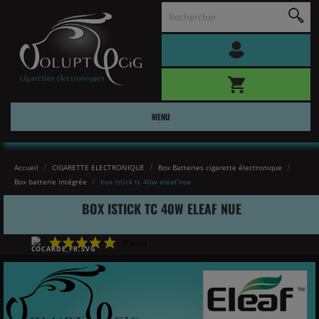
MENU
Accueil
CIGARETTE ELECTRONIQUE
Box Batteries cigarette électronique
Box batterie intégrée
box istick tc 40w eleaf nue
BOX ISTICK TC 40W ELEAF NUE
(3 avis)