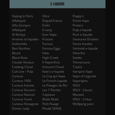
E-LIQUIDE
Vaping In Paris
Dlice
Poppy's
Alfaliquid
Eliquid France
Prime Vape
Alfa Siempre
Enfer
Protect
Alfaliquid
E-tasty
Pulp e-liquide
Al-Kimiya
Ever Vape
Pure e-liquide
Aromes et liquides
Fruizee
Savourea Dictator
Authentiks
Furiosa
Sense Insolite
Ben Northon
Furiosa Eggz
Sérénité e-liquide
Beurk
Halo
Silverfox
Black Note
High Creek
Swoke
Claude Henaux
Il Vaporificio
Thenancara
Cooking Cloud
Innocent Cloud
T-Juice
Cult Line - Pulp
Kate's e-liquide
Vampire Vape
Curieux
Le Coq qui Vape
Vape of Legends
Curieux 1900
Le French Liquide
Vaporigins
Curieux Astrale
Le Potager du Roi
VDLV
Curieux Dessert
Les 7 Péchés
VDLV - Classic
Curieux Natural
Capitaux
Wanted
Curieux Yumé
Mukk Mukk
VDLV - Cirkus
Curieux Hexagone
Petit Nuage
Wolfgang juice
Dinner Lady
Phodé SENSE