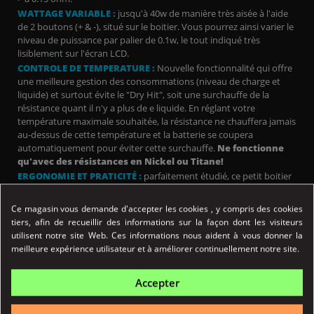
WATTAGE VARIABLE :
jusqu'à 40w de manière très aisée à l'aide
de 2 boutons (+ & -), situé sur le boitier. Vous pourrez ainsi varier le
niveau de puissance par palier de 0.1w, le tout indiqué très
lisiblement sur l'écran LCD.
CONTROLE DE TEMPERATURE :
Nouvelle fonctionnalité qui offre
une meilleure gestion des consommations (niveau de charge et
liquide) et surtout évite le "Dry Hit", soit une surchauffe de la
résistance quant il n'y a plus de e liquide. En réglant votre
température maximale souhaitée, la résistance ne chauffera jamais
au-dessus de cette température et la batterie se coupera
automatiquement pour éviter cette surchauffe.
Ne fonctionne
qu'avec des résistances en Nickel ou Titane!
ERGONOMIE ET PRATICITÉ :
parfaitement étudié, ce petit boitier
offre bien des surprises :
Rechargement aisé par simple chargeur micro-USB
pass-
Ce magasin vous demande d'accepter les cookies , y compris des cookies
through. Cela signifie donc que l'
Istick
TC 40
est
rechargeable
tiers, afin de recueillir des informations sur la façon dont les visiteurs
en utilisation
. Plus besoin de chargeur EGO dédié puisqu'un
utilisent notre site Web. Ces informations nous aident à vous donner la
simple chargeur de téléphone portable courant (micro-usb) suffira
meilleure expérience utilisateur et à améliorer continuellement notre site.
à la recharger.
Indication du niveau de batterie
(jauge de batterie) au travers
Accepter
de l'écran LCD pour toujours savoir où l'on en est de l'état de
charge.
posée sur une table,
elle tient parfaitement debout.