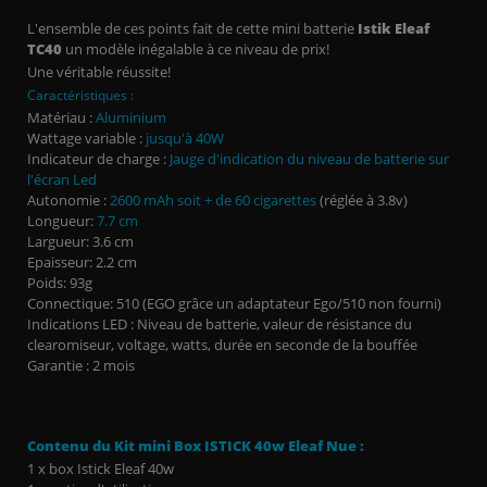
L'ensemble de ces points fait de cette mini batterie
Istik Eleaf
TC40
un modèle inégalable à ce niveau de prix!
Une véritable réussite!
Caractéristiques :
Matériau :
Aluminium
Wattage variable :
jusqu'à 40W
Indicateur de charge :
Jauge d'indication du niveau de batterie sur
l'écran Led
Autonomie :
2600 mAh soit + de 60 cigarettes
(réglée à 3.8v)
Longueur:
7.7 cm
Largueur:
3.6 cm
Epaisseur:
2.2 cm
Poids:
93g
Connectique
:
510 (EGO grâce un adaptateur Ego/510 non fourni)
Indications LED :
Niveau de batterie, valeur de résistance du
clearomiseur, voltage, watts, durée en seconde de la bouffée
Garantie :
2 mois
Contenu du Kit mini Box ISTICK 40w Eleaf Nue :
1 x box Istick Eleaf 40w