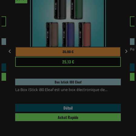
Pri
.
Pet
Prix
Prix


35,90 €
habituel
25,13 €
Box Istick I80 Eleaf
La Box IStick i80 Eleaf est une box électronique de...
Détail
Achat Rapide