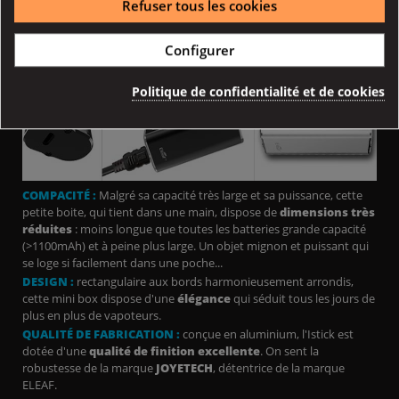
Refuser tous les cookies
à peine plus grosse qu'un briquet,
sa prise en main est très
réussie
Indication en secondes de la durée de chaque bouffée.
Configurer
Politique de confidentialité et de cookies
COMPACITÉ :
Malgré sa capacité très large et sa puissance, cette
petite boite, qui tient dans une main, dispose de
dimensions très
réduites
: moins longue que toutes les batteries grande capacité
(>1100mAh) et à peine plus large. Un objet mignon et puissant qui
se loge si facilement dans une poche...
DESIGN :
rectangulaire aux bords harmonieusement arrondis,
cette mini box dispose d'une
élégance
qui séduit tous les jours de
plus en plus de vapoteurs.
QUALITÉ DE FABRICATION :
conçue en aluminium, l'Istick est
dotée d'une
qualité de finition excellente
. On sent la
robustesse de la marque
JOYETECH
, détentrice de la marque
ELEAF.