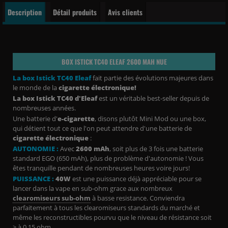
Description
Détail produits
Avis clients
BOX ISTICK TC40 ELEAF 2600 MAH NUE
La box Istick TC40 Eleaf
fait partie des évolutions majeures dans
le monde de la
cigarette électronique!
La box Istick TC40 d'Eleaf
est un véritable best-seller depuis de
nombreuses années.
Une batterie d'
e-cigarette
, disons plutôt Mini Mod ou une box,
qui détient tout ce que l'on peut attendre d'une batterie de
cigarette électronique
:
A
UTONOMIE :
Avec
2600 mAh
, soit plus de 3 fois une batterie
standard EGO (650 mAh), plus de problème d'autonomie ! Vous
êtes tranquille pendant de nombreuses heures voire jours!
PUISSANCE :
40W
est une puissance déjà appréciable pour se
lancer dans la vape en sub-ohm grace aux nombreux
clearomiseurs sub-ohm
à basse resistance. Conviendra
parfaitement à tous les clearomiseurs standards du marché et
même les reconstructibles pourvu que le niveau de résistance soit
> à 0.15 ohm.