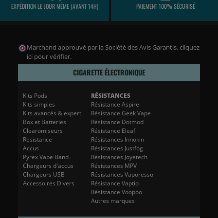
EXPÉDITION LE JOUR MÊME (AVANT 14H)
PAIEMENT 100% SÉCURISÉ
Marchand approuvé par la Société des Avis Garantis,
cliquez
ici pour vérifier
.
CIGARETTE ÉLECTRONIQUE
Kits Pods
RÉSISTANCES
Kits simples
Résistance Aspire
Kits avancés & expert
Résistance Geek Vape
Box et Batteries
Résistance Dotmod
Clearomiseurs
Résistance Eleaf
Resistance
Résistances Innokin
Accus
Résistances Justfog
Pyrex Vape Band
Résistances Joyetech
Chargeurs d'accus
Résistances MPV
Chargeurs USB
Résistances Vaporesso
Accessoires Divers
Résistance Vaptio
Résistance Voopoo
Autres marques