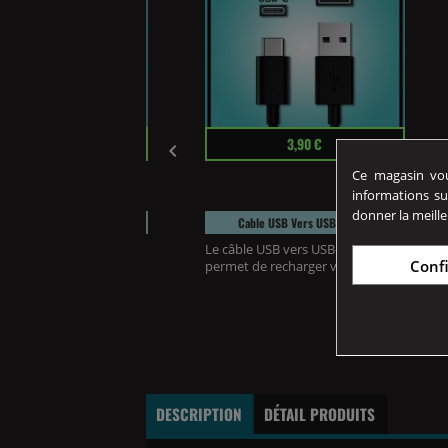
Prix
18,90 €
3,90 €

Ce magasin vous
informations su
donner la meille
d USHIRO 32K XFighter
Cable USB Vers USB-C MPV
Fighter 32K Ushiro
Le câble USB vers USB-C MPV
Conf
uel aux saveurs...
permet de recharger votre...
DESCRIPTION
DÉTAIL PRODUITS