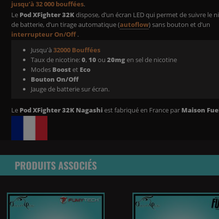
jusqu’à 32 000 bouffées
.
Le
Pod XFighter 32K
dispose, d’un écran LED qui permet de suivre le n
de batterie, d’un tirage automatique (
autoflow
) sans bouton et d’un
interrupteur On/Off
.
Jusqu'à
32000 Bouffées
Taux de nicotine:
0
,
10
ou
20mg
en sel de nicotine
Modes
Boost
et
Eco
Bouton On/Off
Jauge de batterie sur écran.
Le
Pod XFighter 32K Nagashi
est fabriqué en France par
Maison Fue
PRODUITS ASSOCIÉS