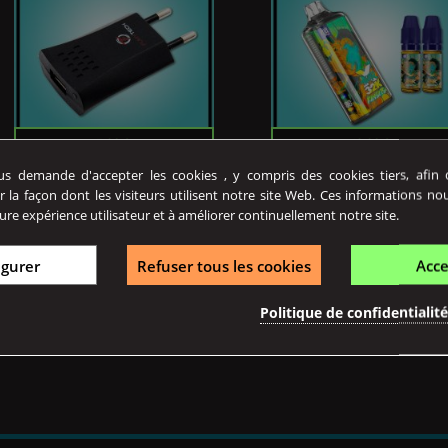
Prix
Prix
5,90 €
18,90 €
 demande d'accepter les cookies , y compris des cookies tiers, afin de
r la façon dont les visiteurs utilisent notre site Web. Ces informations no
ure expérience utilisateur et à améliorer continuellement notre site.
Adaptateur Secteur -...
Pod KANSETSU 32K XFighter
L'adaptateur secteur USB 1A
Le Pod XFighter 32K Kansetsu
igurer
Refuser tous les cookies
Acce
Fumytech est un adaptateur...
Maison Fuel aux saveurs...
Politique de confidentialit