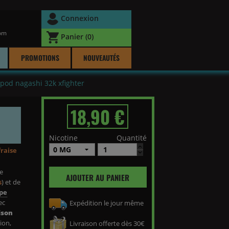
Connexion
com
Panier
(0)
PROMOTIONS
NOUVEAUTÉS
pod nagashi 32k xfighter
18,90 €
Nicotine
Quantité
fraise
ée
AJOUTER AU PANIER
s
) et de
pe
ec
Expédition le jour même
ison
tion,
Livraison offerte dès 30€