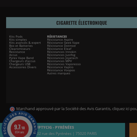
CIGARETTE ÉLECTRONIQUE
Kits Pods
RÉSISTANCES
Kits simples
Résistance Aspire
Kits avancés & expert
Résistance Geek Vape
Box et Batteries
Résistance Dotmod
Clearomiseurs
Résistance Eleaf
Resistance
Résistances Innokin
Accus
Résistances Justfog
Pyrex Vape Band
Résistances Joyetech
Chargeurs d'accus
Résistances MPV
Chargeurs USB
Résistances Vaporesso
Accessoires Divers
Résistance Vaptio
Résistance Voopoo
Autres marques
Marchand approuvé par la Société des Avis Garantis,
cliquez ici pou
9.7
VOLUPTYCIG - PYRÉNÉES
/10
654 avis
302 rue des Pyrénées | 75020 PARIS