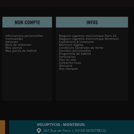
MON COMPTE
INFOS
Informations personnelles
Magasin cigarette electronique Paris 20
Commandes
Magasin cigarette electronique Montreuil
Adresses
Expéditions & Livraisons
Bons de réduction
Mentions légales
Mes alertes
Conditions Générales de Vente
Mes points de fidélité
Données personnelles
Programme de fidélité
Partenaires
Plan du site
Contactez-nous
Glossaire
Nos marques
VOLUPTYCIG - MONTREUIL
261 Rue de Paris | 93100 MONTREUIL