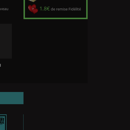
1.8€
iveau
de remise Fidélité
l