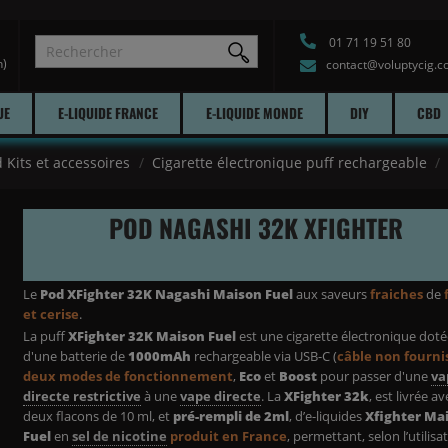
01 71 19 51 80
h)
contact@voluptycig.
UE
E-LIQUIDE FRANCE
E-LIQUIDE MONDE
DIY
CBD
 Kits et accessoires
Cigarette électronique puff rechargeable
POD NAGASHI 32K XFIGHTER
Le
Pod XFighter 32K Nagashi Maison Fuel
aux saveurs
fraiches
de
et cerise
.
La puff
XFighter 32K Maison Fuel
est une cigarette électronique dot
d'une batterie de
1000mAh
rechargeable via USB-C (
câble non fourni
deux modes de fonctionnement
,
Eco
et
Boost
pour passer d'une
va
directe restrictive
à une
vape directe
. La
XFighter 32k
, est livrée av
deux flacons de 10 ml, et
pré-rempli de 2ml
, d’e-liquides
Xfighter Ma
Fuel
en
sel de nicotine
produit en France
, permettant, selon l’utilisa