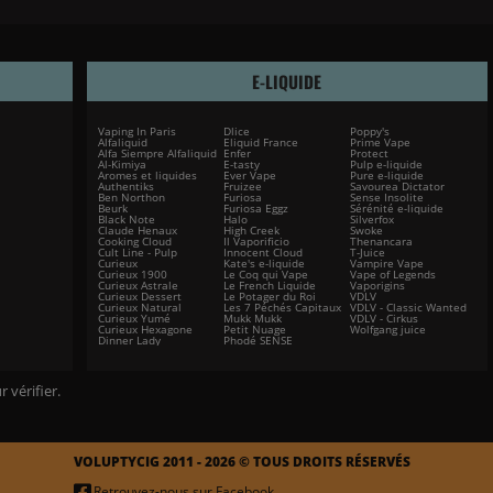
E-LIQUIDE
Vaping In Paris
Dlice
Poppy's
Alfaliquid
Eliquid France
Prime Vape
Alfa Siempre Alfaliquid
Enfer
Protect
Al-Kimiya
E-tasty
Pulp e-liquide
Aromes et liquides
Ever Vape
Pure e-liquide
Authentiks
Fruizee
Savourea Dictator
Ben Northon
Furiosa
Sense Insolite
Beurk
Furiosa Eggz
Sérénité e-liquide
Black Note
Halo
Silverfox
Claude Henaux
High Creek
Swoke
Cooking Cloud
Il Vaporificio
Thenancara
Cult Line - Pulp
Innocent Cloud
T-Juice
Curieux
Kate's e-liquide
Vampire Vape
Curieux 1900
Le Coq qui Vape
Vape of Legends
Curieux Astrale
Le French Liquide
Vaporigins
Curieux Dessert
Le Potager du Roi
VDLV
Curieux Natural
Les 7 Péchés Capitaux
VDLV - Classic Wanted
Curieux Yumé
Mukk Mukk
VDLV - Cirkus
Curieux Hexagone
Petit Nuage
Wolfgang juice
Dinner Lady
Phodé SENSE
r vérifier
.
VOLUPTYCIG 2011 - 2026 © TOUS DROITS RÉSERVÉS
Retrouvez-nous sur Facebook