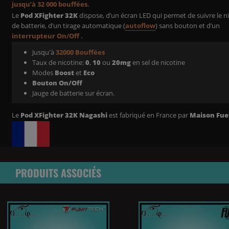
jusqu’à 32 000 bouffées
.
Le
Pod XFighter 32K
dispose, d’un écran LED qui permet de suivre le n
de batterie, d’un tirage automatique (
autoflow
) sans bouton et d’un
interrupteur On/Off
.
Jusqu'à
32000 Bouffées
Taux de nicotine:
0
,
10
ou
20mg
en sel de nicotine
Modes
Boost
et
Eco
Bouton On/Off
Jauge de batterie sur écran.
Le
Pod XFighter 32K Nagashi
est fabriqué en France par
Maison Fue
PRODUITS ASSOCIÉS