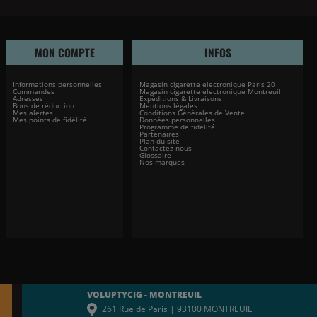
MON COMPTE
INFOS
Informations personnelles
Magasin cigarette electronique Paris 20
Commandes
Magasin cigarette electronique Montreuil
Adresses
Expéditions & Livraisons
Bons de réduction
Mentions légales
Mes alertes
Conditions Générales de Vente
Mes points de fidélité
Données personnelles
Programme de fidélité
Partenaires
Plan du site
Contactez-nous
Glossaire
Nos marques
VOLUPTYCIG - MONTREUIL
261 Rue de Paris | 93100 MONTREUIL