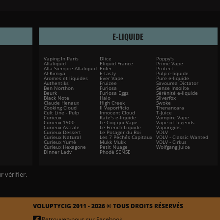
E-LIQUIDE
Vaping In Paris
Dlice
Poppy's
Alfaliquid
Eliquid France
Prime Vape
Alfa Siempre Alfaliquid
Enfer
Protect
Al-Kimiya
E-tasty
Pulp e-liquide
Aromes et liquides
Ever Vape
Pure e-liquide
Authentiks
Fruizee
Savourea Dictator
Ben Northon
Furiosa
Sense Insolite
Beurk
Furiosa Eggz
Sérénité e-liquide
Black Note
Halo
Silverfox
Claude Henaux
High Creek
Swoke
Cooking Cloud
Il Vaporificio
Thenancara
Cult Line - Pulp
Innocent Cloud
T-Juice
Curieux
Kate's e-liquide
Vampire Vape
Curieux 1900
Le Coq qui Vape
Vape of Legends
Curieux Astrale
Le French Liquide
Vaporigins
Curieux Dessert
Le Potager du Roi
VDLV
Curieux Natural
Les 7 Péchés Capitaux
VDLV - Classic Wanted
Curieux Yumé
Mukk Mukk
VDLV - Cirkus
Curieux Hexagone
Petit Nuage
Wolfgang juice
Dinner Lady
Phodé SENSE
r vérifier
.
VOLUPTYCIG 2011 - 2026 © TOUS DROITS RÉSERVÉS
Retrouvez-nous sur Facebook