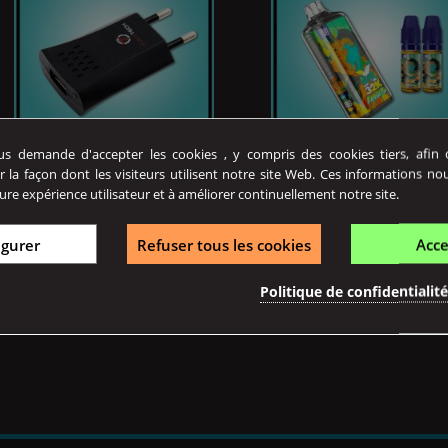
Prix
Prix
5,90 €
18,90 €
 demande d'accepter les cookies , y compris des cookies tiers, afin de
r la façon dont les visiteurs utilisent notre site Web. Ces informations no
ure expérience utilisateur et à améliorer continuellement notre site.
Adaptateur Secteur -...
Pod KANSETSU 32K XFighter
igurer
Refuser tous les cookies
Acce
L'adaptateur secteur USB 1A
Le Pod XFighter 32K Kansetsu
Fumytech est un adaptateur...
Maison Fuel aux saveurs...
Politique de confidentialit