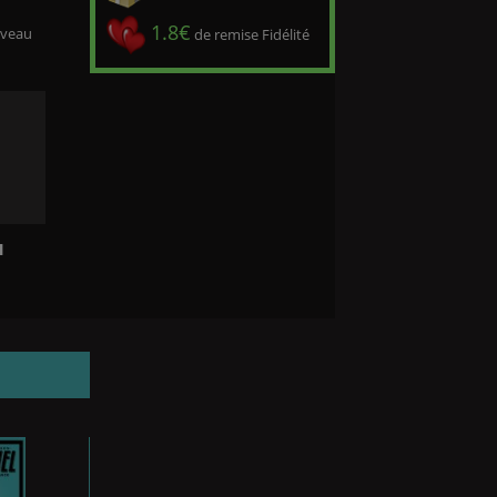
1.8€
iveau
de remise Fidélité
l