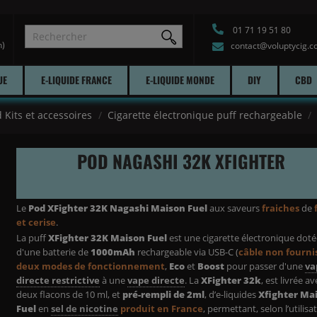
01 71 19 51 80
h)
contact@voluptycig.
UE
E-LIQUIDE FRANCE
E-LIQUIDE MONDE
DIY
CBD
 Kits et accessoires
Cigarette électronique puff rechargeable
POD NAGASHI 32K XFIGHTER
Le
Pod XFighter 32K Nagashi Maison Fuel
aux saveurs
fraiches
de
et cerise
.
La puff
XFighter 32K Maison Fuel
est une cigarette électronique dot
d'une batterie de
1000mAh
rechargeable via USB-C (
câble non fourni
deux modes de fonctionnement
,
Eco
et
Boost
pour passer d'une
va
directe restrictive
à une
vape directe
. La
XFighter 32k
, est livrée av
deux flacons de 10 ml, et
pré-rempli de 2ml
, d’e-liquides
Xfighter Ma
Fuel
en
sel de nicotine
produit en France
, permettant, selon l’utilisa