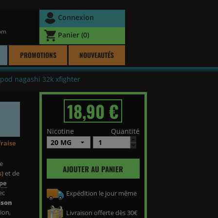
Connexion
com
Panier
(0)
PROMOTIONS
NOUVEAUTÉS
pod nagashi 32k xfighter
18,90 €
Nicotine
Quantité
fraise
ée
AJOUTER AU PANIER
s
) et de
pe
ec
Expédition le jour même
ison
tion,
Livraison offerte dès 30€