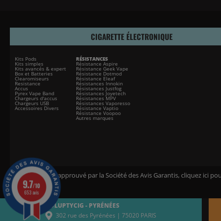
CIGARETTE ÉLECTRONIQUE
Kits Pods
RÉSISTANCES
Kits simples
Résistance Aspire
Kits avancés & expert
Résistance Geek Vape
Box et Batteries
Résistance Dotmod
Clearomiseurs
Résistance Eleaf
Resistance
Résistances Innokin
Accus
Résistances Justfog
Pyrex Vape Band
Résistances Joyetech
Chargeurs d'accus
Résistances MPV
Chargeurs USB
Résistances Vaporesso
Accessoires Divers
Résistance Vaptio
Résistance Voopoo
Autres marques
Marchand approuvé par la Société des Avis Garantis,
cliquez ici pou
9.7
/10
653 avis
VOLUPTYCIG - PYRÉNÉES
302 rue des Pyrénées | 75020 PARIS