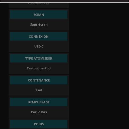
Automatique
ÉCRAN
Sans écran
CONNEXION
USB-C
TYPE ATOMISEUR
Cartouche-Pod
CONTENANCE
2 ml
REMPLISSAGE
Par le bas
POIDS