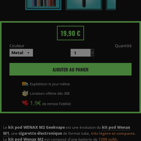
19,90 €
Couleur
Quantité
AJOUTER AU PANIER
Expédition le jour même
Livraison offerte dès 30€
1.9€
de remise Fidélité
Le
kit pod
WENAX M2
Geekvape
est une évolution du
kit pod Wenax
M1
, une
cigarette électronique
de format tube,
très légère et compacte
.
Le
kit pod
Wenax M2
est composé d'une batterie de
1200 mAh,