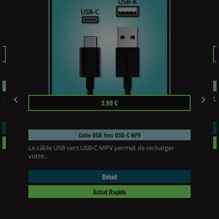
Pr


ur
Le
Prix
3,90 €
Cable USB Vers USB-C MPV
Le câble USB vers USB-C MPV permet de recharger
votre...
Détail
Achat Rapide