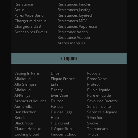
Resistance
Résistances Innokin
Accus
Résistances Justfog
Pyrex Vape Band
Résistances Joyetech
Chargeurs d'accus
Résistances MPV
Chargeurs USB
Résistances Vaporesso
Accessoires Divers
Résistance Vaptio
Résistance Voopoo
Autres marques
E-LIQUIDE
Vaping In Paris
Dlice
Poppy's
Alfaliquid
Eliquid France
Prime Vape
Alfa Siempre
Enfer
Protect
Alfaliquid
E-tasty
Pulp e-liquide
Al-Kimiya
Ever Vape
Pure e-liquide
Aromes et liquides
Fruizee
Savourea Dictator
Authentiks
Furiosa
Sense Insolite
Ben Northon
Furiosa Eggz
Sérénité e-liquide
Beurk
Halo
Silverfox
Black Note
High Creek
Swoke
Claude Henaux
Il Vaporificio
Thenancara
Cooking Cloud
Innocent Cloud
T-Juice