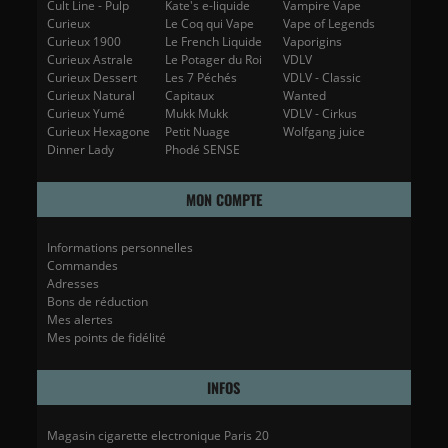
Cult Line - Pulp
Kate's e-liquide
Vampire Vape
Curieux
Le Coq qui Vape
Vape of Legends
Curieux 1900
Le French Liquide
Vaporigins
Curieux Astrale
Le Potager du Roi
VDLV
Curieux Dessert
Les 7 Péchés
VDLV - Classic
Curieux Natural
Capitaux
Wanted
Curieux Yumé
Mukk Mukk
VDLV - Cirkus
Curieux Hexagone
Petit Nuage
Wolfgang juice
Dinner Lady
Phodé SENSE
MON COMPTE
Informations personnelles
Commandes
Adresses
Bons de réduction
Mes alertes
Mes points de fidélité
INFOS
Magasin cigarette electronique Paris 20