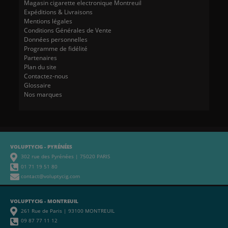
Magasin cigarette electronique Montreuil
Expéditions & Livraisons
Mentions légales
Conditions Générales de Vente
Données personnelles
Programme de fidélité
Partenaires
Plan du site
Contactez-nous
Glossaire
Nos marques
VOLUPTYCIG - PYRÉNÉES
302 rue des Pyrénées | 75020 PARIS
01 71 19 51 80
contact@voluptycig.com
VOLUPTYCIG - MONTREUIL
261 Rue de Paris | 93100 MONTREUIL
09 87 77 11 12