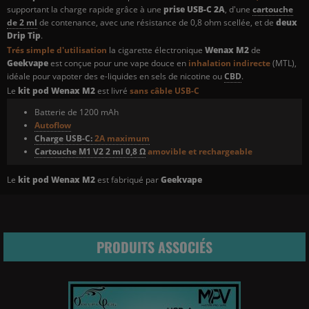
supportant la charge rapide grâce à une
prise USB-C 2A
, d'une
cartouche
de 2 ml
de contenance, avec une résistance de 0,8 ohm scellée, et de
deux
Drip Tip
.
Trés simple d'utilisation
la cigarette électronique
Wenax M2
de
Geekvape
est conçue pour une vape douce en
inhalation indirecte
(MTL),
idéale pour vapoter des e-liquides en sels de nicotine ou
CBD
.
Le
kit pod Wenax M2
est livré
sans câble USB-C
Batterie de 1200 mAh
Autoflow
Charge USB-C:
2A maximum
Cartouche M1 V2 2 ml
0,8 Ω
amovible et rechargeable
Le
kit pod Wenax M2
est fabriqué par
Geekvape
PRODUITS ASSOCIÉS