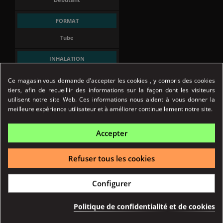
FORMAT
Tube
INHALATION
Indirecte
Ce magasin vous demande d'accepter les cookies , y compris des cookies
tiers, afin de recueillir des informations sur la façon dont les visiteurs
BATTERIE
utilisent notre site Web. Ces informations nous aident à vous donner la
meilleure expérience utilisateur et à améliorer continuellement notre site.
Intégrée
Accepter
AUTONOMIE
1200 mAh
Refuser tous les cookies
PUISSANCE MAX
Configurer
16W
Politique de confidentialité et de cookies
DÉCLENCHEMENT