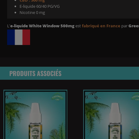
E-liquide 60/40 PG/VG
Nicotine 0 mg
L'
e-liquide White Window 500mg
est
fabriqué en France
par
Gree
PRODUITS ASSOCIÉS