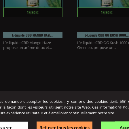
Prix
Prix
19,90 €
19,90 €
E-Liquide CBD MANGO HAZE...
E-Liquide CBD OG KUSH 1000...
L’e-liquide CBD Mango Haze
L’e-liquide CBD OG Kush 1000
propose un arôme doux et...
Greeneo, propose un...
 demande d'accepter les cookies , y compris des cookies tiers, afin de
r la façon dont les visiteurs utilisent notre site Web. Ces informations no
ure expérience utilisateur et à améliorer continuellement notre site.
igurer
Refuser tous les cookies
Acce