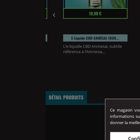
Prix
29,90 €
19,90 €

E-Liquide JACK HERER...
E-Liquide CBD ANMESAI 1000...
de CBD Jack Herer 500 mg
L’e-liquide CBD Anmesai, subtile
, offre une...
référence à l’Amnesia...
DÉTAIL PRODUITS
Ce magasin vous
informations su
donner la meille
Conf