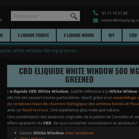
01 71 19 51 80
h)
contact@voluptycig.
UE
E-LIQUIDE FRANCE
E-LIQUIDE MONDE
DIY
CBD
iquide white window 500 mg greeneo
CBD ELIQUIDE WHITE WINDOW 500 M
GREENEO
L’
e-liquide CBD White Window
, subtile référence à la
White Widow
elle tire ses saveurs toutes particulières, réunit grâce à un
assemblage 
de terpènes issus de chanvre biologique
des
arômes boisés
et
fleu
avec un
fond terreux
. Une expérience plus vraie que nature.
Une combinaison des essences originales de la plante de Cannabis et d
effets apaisants du
CBD
. De quoi contenter connaisseurs et amateurs !
Saveur
White Window
avec terpènes
CBD : 500 mg