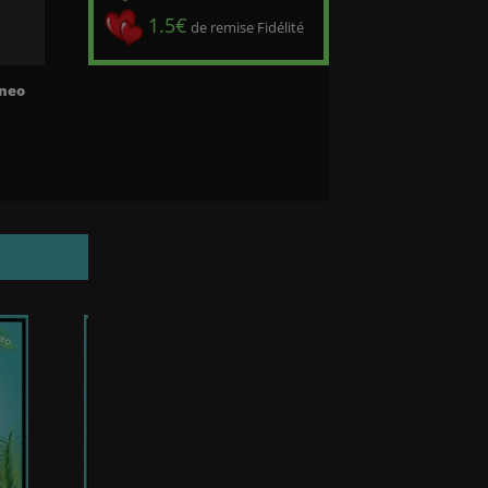
1.5€
de remise Fidélité
neo
Prix
19,90