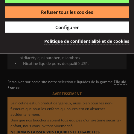
6 mg : dosage très léger en nicotine
12 mg : dosage léger en nicotine
Refuser tous les cookies
COMPOSITION
Configurer
PG<50% / VG<50%
Propylène glycol et/ou de la glycérine végétale, de
Politique de confidentialité et de cookies
qualité PE (Pharmacopée Européenne)
Arômes alimentaires de haute qualité. Ils ne contiennent
ni diacétyle, ni paraben, ni ambrox.
Nicotine liquide pure, de qualité USP.
Retrouvez sur notre site notre sélection e-liquides de la gamme
Eliquid
France
AVERTISSEMENT
La nicotine est un produit dangereux, aussi bien pour les non-
fumeurs que pour les enfants qui pourraient en absorber
accidentellement.
Bien que nos bouchons soient tous équipés d'un système sécurité-
enfant, nous vous invitons vivement à
NE JAMAIS LAISSER VOS LIQUIDES ET CIGARETTES