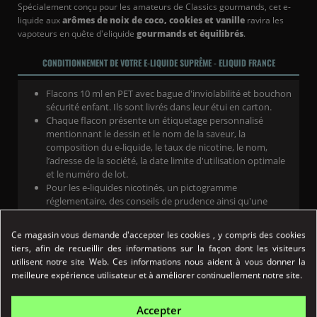
Spécialement conçu pour les amateurs de Classics gourmands, cet e-
liquide aux
arômes de noix de coco, cookies et vanille
ravira les
vapoteurs en quête d'eliquide
gourmands et équilibrés
.
CONDITIONNEMENT DE VOTRE E-LIQUIDE SUPRÊME - ELIQUID FRANCE
Flacons 10 ml en PET avec bague d'inviolabilité et bouchon
sécurité enfant. Ils sont livrés dans leur étui en carton.
Chaque flacon présente un étiquetage personnalisé
mentionnant le dessin et le nom de la saveur, la
composition du e-liquide, le taux de nicotine, le nom,
l’adresse de la société, la date limite d'utilisation optimale
et le numéro de lot.
Pour les e-liquides nicotinés, un pictogramme
réglementaire, des conseils de prudence ainsi qu'une
vignette tactile "Danger" pour les personnes malvoyantes
sont placés sur le flacon.
Ce magasin vous demande d'accepter les cookies , y compris des cookies
tiers, afin de recueillir des informations sur la façon dont les visiteurs
utilisent notre site Web. Ces informations nous aident à vous donner la
NICOTINE
meilleure expérience utilisateur et à améliorer continuellement notre site.
0 mg : pas de nicotine contenue
3 mg : Dosage ultra léger pour utilisation en sub ohm
Accepter