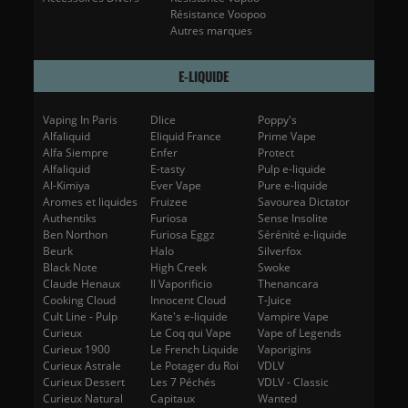
Résistance Voopoo
Autres marques
E-LIQUIDE
Vaping In Paris
Dlice
Poppy's
Alfaliquid
Eliquid France
Prime Vape
Alfa Siempre
Enfer
Protect
Alfaliquid
E-tasty
Pulp e-liquide
Al-Kimiya
Ever Vape
Pure e-liquide
Aromes et liquides
Fruizee
Savourea Dictator
Authentiks
Furiosa
Sense Insolite
Ben Northon
Furiosa Eggz
Sérénité e-liquide
Beurk
Halo
Silverfox
Black Note
High Creek
Swoke
Claude Henaux
Il Vaporificio
Thenancara
Cooking Cloud
Innocent Cloud
T-Juice
Cult Line - Pulp
Kate's e-liquide
Vampire Vape
Curieux
Le Coq qui Vape
Vape of Legends
Curieux 1900
Le French Liquide
Vaporigins
Curieux Astrale
Le Potager du Roi
VDLV
Curieux Dessert
Les 7 Péchés
VDLV - Classic
Curieux Natural
Capitaux
Wanted