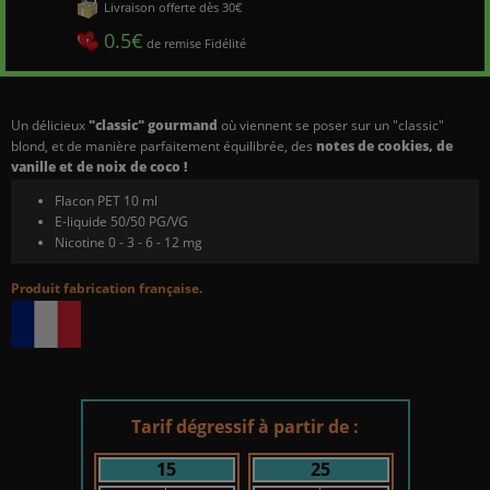
Livraison offerte dès 30€
0.5€
de remise Fidélité
Un délicieux
"classic" gourmand
où viennent se poser sur un "classic"
blond, et de manière parfaitement équilibrée, des
notes de cookies, de
vanille et de noix de coco !
Flacon PET 10 ml
E-liquide 50/50 PG/VG
Nicotine 0 - 3 - 6 - 12 mg
Produit fabrication française.
Tarif dégressif à partir de :
15
25