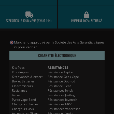
EXPÉDITION LE JOUR MÊME (AVANT 14H)
PAIEMENT 100% SÉCURISÉ
Marchand approuvé par la Société des Avis Garantis,
cliquez
ici pour vérifier
.
CIGARETTE ÉLECTRONIQUE
Kits Pods
RÉSISTANCES
Kits simples
Résistance Aspire
Kits avancés & expert
Résistance Geek Vape
Box et Batteries
Résistance Dotmod
Clearomiseurs
Résistance Eleaf
Resistance
Résistances Innokin
Accus
Résistances Justfog
Pyrex Vape Band
Résistances Joyetech
Chargeurs d'accus
Résistances MPV
Chargeurs USB
Résistances Vaporesso
Accessoires Divers
Résistance Vaptio