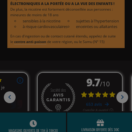
ÉLECTRONIQUES A LA PORTÉE OU A LA VUE DES ENFANTS !
De plus, la nicotine est fortement déconseillée aux personnes :
mineures de moins de 18 ans
sensibles à la nicotine
sujettes à l'hypertension
à risque cardiovasculaires
enceintes ou allaitantes
En cas d'ingestion ou de contact cutané étendu, appelez de suite
le
centre anti-poison
de votre région, ou le Samu (N° 15)
LIVRAISON OFFERTE DÈS 30€
MAGASINS OUVERTS DE 11H À 19H30