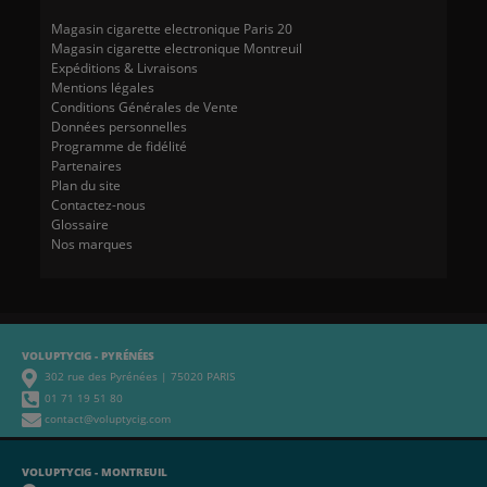
Magasin cigarette electronique Paris 20
Magasin cigarette electronique Montreuil
Expéditions & Livraisons
Mentions légales
Conditions Générales de Vente
Données personnelles
Programme de fidélité
Partenaires
Plan du site
Contactez-nous
Glossaire
Nos marques
VOLUPTYCIG - PYRÉNÉES
302 rue des Pyrénées | 75020 PARIS
01 71 19 51 80
contact@voluptycig.com
VOLUPTYCIG - MONTREUIL