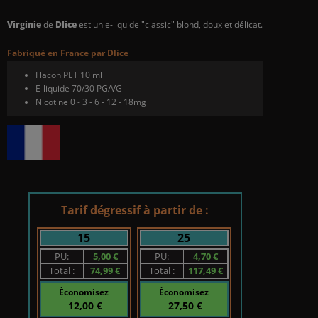
Virginie
de
Dlice
est un e-liquide "classic" blond, doux et délicat.
Fabriqué en France par Dlice
Flacon PET 10 ml
E-liquide 70/30 PG/VG
Nicotine 0 - 3 - 6 - 12 - 18mg
Tarif dégressif à partir de :
15
25
PU:
5,00 €
PU:
4,70 €
Total :
74,99 €
Total :
117,49 €
Économisez
Économisez
12,00 €
27,50 €