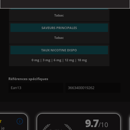
TYPE DE SAVEUR
Tabac
SAVEURS PRINCIPALES
Tabac
TAUX NICOTINE DISPO
0 mg | 3 mg | 6 mg | 12 mg | 18 mg
Références spécifiques
Ean13
3663400019262