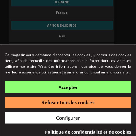
ORIGINE
France
AFNOR E-LIQUIDE
Oui
AFNOR ORIGINE FRANCE GARANTIE
Ce magasin vous demande d'accepter les cookies , y compris des cookies
Oui
tiers, afin de recueillir des informations sur la façon dont les visiteurs
utilisent notre site Web. Ces informations nous aident à vous donner la
meilleure expérience utilisateur et à améliorer continuellement notre site.
FORMAT
10 ml
Accepter
TAUX PG
Refuser tous les cookies
70%
Configurer
TAUX VG
30%
Politique de confidentialité et de cookies