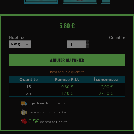
5,80 €
Nicotine
Quantité
AJOUTER AU PANIER
Remise sur la quantité
Quantité
Remise P.U.
Économisez
15
0,80 €
12,00 €
25
1,10 €
27,50 €
Expédition le jour même
Livraison offerte dès 30€
0.5€
de remise Fidélité