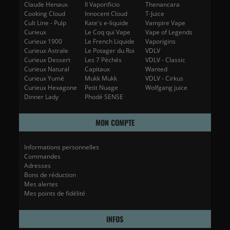
Claude Henaux
Il Vaporificio
Thenancara
Cooking Cloud
Innocent Cloud
T-Juice
Cult Line - Pulp
Kate's e-liquide
Vampire Vape
Curieux
Le Coq qui Vape
Vape of Legends
Curieux 1900
Le French Liquide
Vaporigins
Curieux Astrale
Le Potager du Roi
VDLV
Curieux Dessert
Les 7 Péchés
VDLV - Classic
Curieux Natural
Capitaux
Wanted
Curieux Yumé
Mukk Mukk
VDLV - Cirkus
Curieux Hexagone
Petit Nuage
Wolfgang juice
Dinner Lady
Phodé SENSE
MON COMPTE
Informations personnelles
Commandes
Adresses
Bons de réduction
Mes alertes
Mes points de fidélité
INFOS