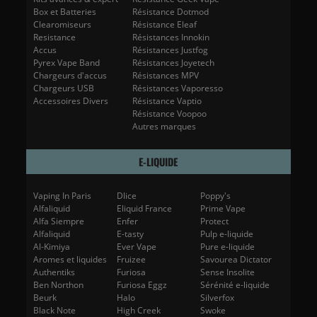
Box et Batteries
Résistance Dotmod
Clearomiseurs
Résistance Eleaf
Resistance
Résistances Innokin
Accus
Résistances Justfog
Pyrex Vape Band
Résistances Joyetech
Chargeurs d'accus
Résistances MPV
Chargeurs USB
Résistances Vaporesso
Accessoires Divers
Résistance Vaptio
Résistance Voopoo
Autres marques
E-LIQUIDE
Vaping In Paris
Dlice
Poppy's
Alfaliquid
Eliquid France
Prime Vape
Alfa Siempre
Enfer
Protect
Alfaliquid
E-tasty
Pulp e-liquide
Al-Kimiya
Ever Vape
Pure e-liquide
Aromes et liquides
Fruizee
Savourea Dictator
Authentiks
Furiosa
Sense Insolite
Ben Northon
Furiosa Eggz
Sérénité e-liquide
Beurk
Halo
Silverfox
Black Note
High Creek
Swoke