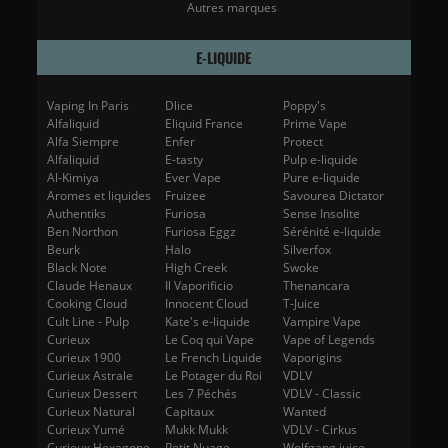
Autres marques
E-LIQUIDE
Vaping In Paris
Dlice
Poppy's
Alfaliquid
Eliquid France
Prime Vape
Alfa Siempre
Enfer
Protect
Alfaliquid
E-tasty
Pulp e-liquide
Al-Kimiya
Ever Vape
Pure e-liquide
Aromes et liquides
Fruizee
Savourea Dictator
Authentiks
Furiosa
Sense Insolite
Ben Northon
Furiosa Eggz
Sérénité e-liquide
Beurk
Halo
Silverfox
Black Note
High Creek
Swoke
Claude Henaux
Il Vaporificio
Thenancara
Cooking Cloud
Innocent Cloud
T-Juice
Cult Line - Pulp
Kate's e-liquide
Vampire Vape
Curieux
Le Coq qui Vape
Vape of Legends
Curieux 1900
Le French Liquide
Vaporigins
Curieux Astrale
Le Potager du Roi
VDLV
Curieux Dessert
Les 7 Péchés
VDLV - Classic
Curieux Natural
Capitaux
Wanted
Curieux Yumé
Mukk Mukk
VDLV - Cirkus
Curieux Hexagone
Petit Nuage
Wolfgang juice