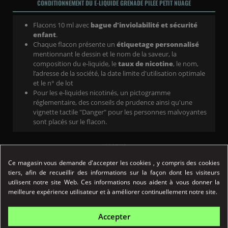
CONDITIONNEMENT DU E-LIQUIDE GRENADE PILÉE PETIT NUAGE
Flacons 10 ml avec
bague d'inviolabilité et sécurité
enfant
.
Chaque flacon présente un
étiquetage personnalisé
mentionnant le dessin et le nom de la saveur, la
composition du e-liquide, le
taux de nicotine
, le nom,
l’adresse de la société, la date limite d'utilisation optimale
et le n° de lot
Pour les e-liquides nicotinés, un pictogramme
réglementaire, des conseils de prudence ainsi qu'une
vignette tactile "Danger" pour les personnes malvoyantes
sont placés sur le flacon.
NICOTINE
Ce magasin vous demande d'accepter les cookies , y compris des cookies
0 mg : sans nicotine
tiers, afin de recueillir des informations sur la façon dont les visiteurs
3 mg : dosage très léger en nicotine
utilisent notre site Web. Ces informations nous aident à vous donner la
6 mg : dosage léger en nicotine
meilleure expérience utilisateur et à améliorer continuellement notre site.
11 mg : dosage moyen en nicotine
Accepter
COMPOSITION