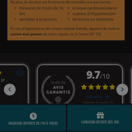
De plus, la nicotine est fortement déconseillée aux personnes :
mineures de moins de 18
à risque cardiovasculaires
ans
sujettes à l'hypertension
sensibles à la nicotine
enceintes ou allaitantes
En cas d'ingestion ou de contact cutané étendu, appelez de suite le
centre anti-poison
de votre région, ou le Samu (N° 15)
LIVRAISON OFFERTE DÈS 30€
MAGASINS OUVERTS DE 11H À 19H30