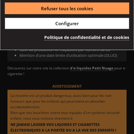
Refuser tous les cookies
PG<50% / VG<50%
Arômes alimentaires naturels
Nicotine
Configurer
QUALITÉ
Politique de confidentialité et de cookies
Suivi de production et traçabilité par numéro de lot
Mention d’une date limite d’utilisation optimale (DLUO)
Découvrez sur notre site la collection
d'e-liquides Petit Nuage
pour e-
cigarette !
AVERTISSEMENT
La nicotine est un produit dangereux, aussi bien pour les non-
fumeurs que pour les enfants qui pourraient en absorber
accidentellement.
Bien que nos bouchons soient tous équipés d'un système sécurité-
enfant, nous vous invitons vivement à
NE JAMAIS LAISSER VOS LIQUIDES ET CIGARETTES
ÉLECTRONIQUES A LA PORTÉE OU A LA VUE DES ENFANTS !