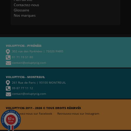
Contactez-nous
Glossaire
Nos marques
VOLUPTYCIG - PYRÉNÉES
302 rue des Pyrénées | 75020 PARIS
01 71 19 51 80
contact@voluptycig.com
VOLUPTYCIG - MONTREUIL
261 Rue de Paris | 93100 MONTREUIL
09 87 77 11 12
contact@voluptycig.com
VOLUPTYCIG 2011 - 2026 © TOUS DROITS RÉSERVÉS
Retrouvez-nous sur Facebook
Retrouvez-nous sur Instagram
9.7
/10
653 avis