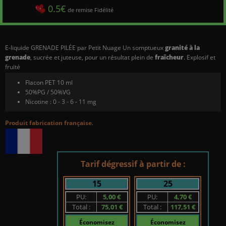
0.5€
de remise Fidélité
E-liquide GRENADE PILÉE par Petit Nuage Un somptueux
granité à la
grenade
, sucrée et juteuse, pour un résultat plein de
fraîcheur
. Explosif et
fruité
Flacon PET 10 ml
50%PG / 50%VG
Nicotine : 0 - 3 - 6 - 11 mg
Produit fabrication française
.
Tarif dégressif à partir de :
15
25
PU:
5,00 €
PU:
4,70 €
Total :
75,01 €
Total :
117,51 €
Économisez
Économisez