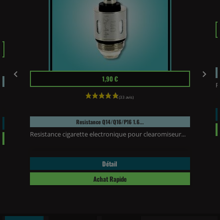
P


Prix
1,90 €
R
Resistance Q14/Q16/P16 1.6...
Resistance cigarette electronique pour clearomiseur...
Détail
Achat Rapide