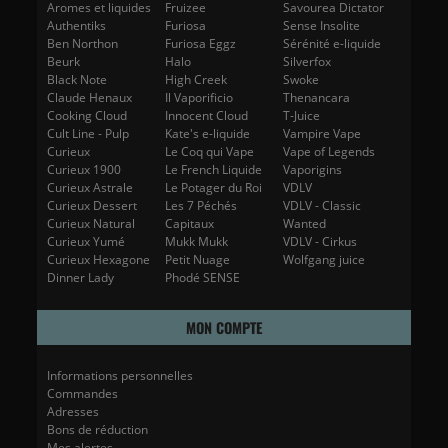
Aromes et liquides
Fruizee
Savourea Dictator
Authentiks
Furiosa
Sense Insolite
Ben Northon
Furiosa Eggz
Sérénité e-liquide
Beurk
Halo
Silverfox
Black Note
High Creek
Swoke
Claude Henaux
Il Vaporificio
Thenancara
Cooking Cloud
Innocent Cloud
T-Juice
Cult Line - Pulp
Kate's e-liquide
Vampire Vape
Curieux
Le Coq qui Vape
Vape of Legends
Curieux 1900
Le French Liquide
Vaporigins
Curieux Astrale
Le Potager du Roi
VDLV
Curieux Dessert
Les 7 Péchés
VDLV - Classic
Curieux Natural
Capitaux
Wanted
Curieux Yumé
Mukk Mukk
VDLV - Cirkus
Curieux Hexagone
Petit Nuage
Wolfgang juice
Dinner Lady
Phodé SENSE
MON COMPTE
Informations personnelles
Commandes
Adresses
Bons de réduction
Mes alertes