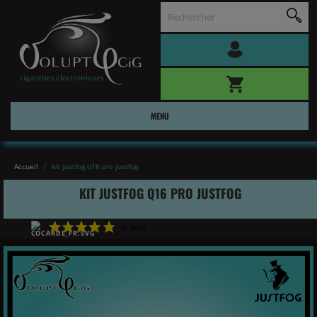
MENU
Accueil
kit justfog q16 pro justfog
KIT JUSTFOG Q16 PRO JUSTFOG
(5 avis)