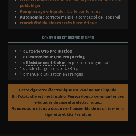
poids léger
Remplissage e-liquide :
facile par le haut
Autonomie :
correcte malgré la compacité de l'appareil
Etanchéité du clearo :
très hermétique
CONTENU DU KIT
JUSTFOG Q16 PRO
1 x Batterie
Q16 Pro
Justfog
1 x
Clearomiseur Q16 Pro Justfog
1 x
Résistances 1.6 ohm
en pur coton organique
1 x câble chargeur micro-USB 5 pin
1 x manuel d'utilisation en Français
Cette cigarette électronique est vendue sans liquide.
En l'état, elle est inutilisable. Pensez donc à commander vos
e-liquides de cigarette électronique
...
Nous vous invitons à découvrir l'ensemble de nos
kits mini e-
cigarette
et
kits Premium