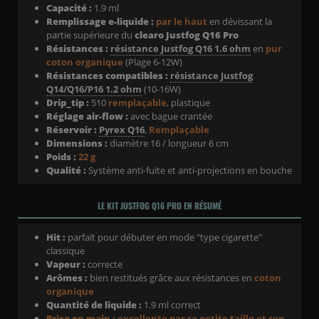
Capacité :
1.9 ml
Remplissage e-liquide :
par le haut
en dévissant la
partie supérieure du
clearo Justfog Q16 Pro
Résistances :
résistance Justfog Q16 1.6 ohm
en
pur
coton organique
(Plage 6-12W)
Résistances compatibles :
résistance Justfog
Q14/Q16/P16 1.2 ohm
(10-16W)
Drip_tip :
510
remplaçable
, plastique
Réglage air-flow :
avec bague crantée
Réservoir :
Pyrex Q16
,
Remplaçable
Dimensions :
diamètre 16 / longueur 6 cm
Poids :
22 g
Qualité :
Système anti-fuite et anti-projections en bouche
LE KIT JUSTFOG Q16 PRO EN RÉSUMÉ
Hit :
parfait pour débuter en mode "type cigarette"
classique
Vapeur :
correcte
Arômes :
bien restitués grâce aux résistances en
coton
organique
Quantité de liquide :
1.9 ml correct
Prise en main :
excellente par sa petite taille et son