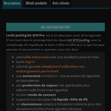
Description
Détail produits
Avis clients
KIT
JUSTFOG Q16 PRO
Le kit Justfog kit Q16 Pro
est le kit idéal pour sortir de la cigarette.
S'inscrivant dans le prolongement du réputé
kit Q16 Justfog
, avec le
remplissage d'e-liquide par le haut, il offre en effet tout ce que l'on peut
attendre d'une première e-cigarette à prix très doux:
une
taille minuscule
avec une excellente prise en main
toute
légère
une très
grande simplicité d'utilisation vec
rechargement par le haut
une
autonomie
correcte (+/- une quinzaine de cigarettes
en équivalence)
une
production de vapeur
très appréciable pour
débuter (celle d'une vraie cigarette)
un bon
rendu de saveurs
supporte tous les types d'
e-liquide >50% de PG
un
clearomiseur
adapté à l'inhalation indirecte pour des
sensations proches d'une cigarette classique.