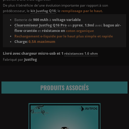
De plus il bénéficie de'une évolution importante par rapport à son
prédécesseur, le
kit Justfog Q16
; le
remplissage par le haut.
Batterie de
900 mAh
à
voltage variable
Clearomiseur Justfog Q16
Pro
en
pyrex
,
1.9ml
avec
bague air-
flow crantée
et
résistance en
coton organique
Rechargement e-liquide par le haut plus simple et rapide
Charge:
0,5A maximum
Livré avec chargeur micro-usb et 1
résistances 1.6 ohm
Fabriqué par
Justfog
PRODUITS ASSOCIÉS