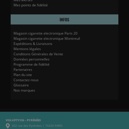
Mes points de fidélité
INFOS
Magasin cigarette electronique Paris 20
Magasin cigarette electronique Montreuil
Expéditions & Livraisons
Mentions légales
Conditions Générales de Vente
Données personnelles
Programme de fidélité
Partenaires
Plan du site
Contactez-nous
Glossaire
Nos marques
VOLUPTYCIG - PYRÉNÉES
302 rue des Pyrénées | 75020 PARIS