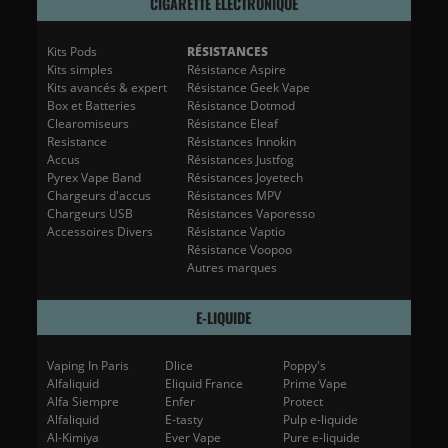
CIGARETTE ÉLECTRONIQUE
Kits Pods
RÉSISTANCES
Kits simples
Résistance Aspire
Kits avancés & expert
Résistance Geek Vape
Box et Batteries
Résistance Dotmod
Clearomiseurs
Résistance Eleaf
Resistance
Résistances Innokin
Accus
Résistances Justfog
Pyrex Vape Band
Résistances Joyetech
Chargeurs d'accus
Résistances MPV
Chargeurs USB
Résistances Vaporesso
Accessoires Divers
Résistance Vaptio
Résistance Voopoo
Autres marques
E-LIQUIDE
Vaping In Paris
Dlice
Poppy's
Alfaliquid
Eliquid France
Prime Vape
Alfa Siempre
Enfer
Protect
Alfaliquid
E-tasty
Pulp e-liquide
Al-Kimiya
Ever Vape
Pure e-liquide