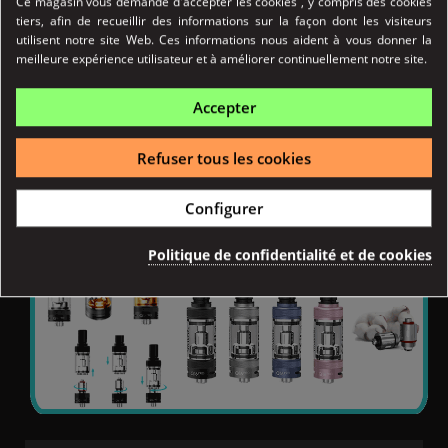
Ce magasin vous demande d'accepter les cookies , y compris des cookies
Protection contre la surchauffe.
tiers, afin de recueillir des informations sur la façon dont les visiteurs
Protection contre la décharge excessive de la batterie (se
utilisent notre site Web. Ces informations nous aident à vous donner la
coupe avant)
meilleure expérience utilisateur et à améliorer continuellement notre site.
Protection contre les surtensions
Rechargement direct de la batterie par câble micro-usb
Accepter
fourni
Dimensions : 7 cm / 2.5 cm / 1.6 cm
(33 avis)
Poids : 38g
Refuser tous les cookies
Un fonctionnement très simple et intuitif avec juste ce qu'il faut
pour monter en puissance sans endommager la résistance.
Configurer
CLEAROMISEUR JUSTFOG Q16 PRO
Politique de confidentialité et de cookies