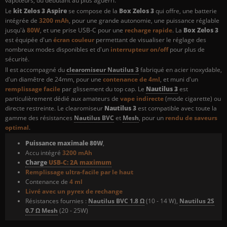
vapoteurs, du débutant au plus aguerri.
Le
kit Zelos 3 Aspire
se compose de la
Box Zelos 3
qui offre, une batterie
intégrée de
3200 mAh
, pour une grande autonomie, une puissance réglable
jusqu'à
80W
, et
une prise USB-C pour une
recharge rapide
. La
Box Zelos 3
est équipée d'un
écran couleur
permettant de visualiser le réglage des
nombreux modes disponibles et d'un
interrupteur on/off
pour plus de
sécurité.
Il est accompagné du
clearomiseur Nautilus 3
fabriqué en acier inoxydable,
d'un diamêtre de 24mm, pour une
contenance de 4ml
, et muni d'un
remplissage facile
par glissement du top cap. Le
Nautilus 3
est
particulièrement dédié aux amateurs de
vape indirecte
(mode cigarette) ou
directe restreinte. Le clearomiseur
Nautilus 3
est compatible avec toute la
gamme des résistances
Nautilus BVC
et
Mesh
, pour un
rendu de saveurs
optimal
.
Puissance maximale 80W
,
Accu intégré
3200 mAh
Charge
USB-C:
2A maximum
Remplissage ultra-facile par le haut
Contenance de
4 ml
Livré avec un pyrex de rechange
Résistances fournies :
Nautilus BVC 1.8 Ω
(10 - 14 W),
Nautilus 2S
0.7 Ω Mesh
(20 - 25W)