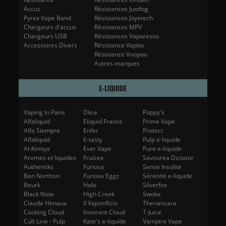
Accus
Résistances Justfog
Pyrex Vape Band
Résistances Joyetech
Chargeurs d'accus
Résistances MPV
Chargeurs USB
Résistances Vaporesso
Accessoires Divers
Résistance Vaptio
Résistance Voopoo
Autres marques
E-LIQUIDE
Vaping In Paris
Dlice
Poppy's
Alfaliquid
Eliquid France
Prime Vape
Alfa Siempre
Enfer
Protect
Alfaliquid
E-tasty
Pulp e-liquide
Al-Kimiya
Ever Vape
Pure e-liquide
Aromes et liquides
Fruizee
Savourea Dictator
Authentiks
Furiosa
Sense Insolite
Ben Northon
Furiosa Eggz
Sérénité e-liquide
Beurk
Halo
Silverfox
Black Note
High Creek
Swoke
Claude Henaux
Il Vaporificio
Thenancara
Cooking Cloud
Innocent Cloud
T-Juice
Cult Line - Pulp
Kate's e-liquide
Vampire Vape