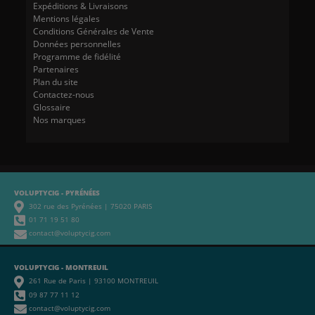
Expéditions & Livraisons
Mentions légales
Conditions Générales de Vente
Données personnelles
Programme de fidélité
Partenaires
Plan du site
Contactez-nous
Glossaire
Nos marques
VOLUPTYCIG - PYRÉNÉES
302 rue des Pyrénées | 75020 PARIS
01 71 19 51 80
contact@voluptycig.com
VOLUPTYCIG - MONTREUIL
261 Rue de Paris | 93100 MONTREUIL
09 87 77 11 12
contact@voluptycig.com