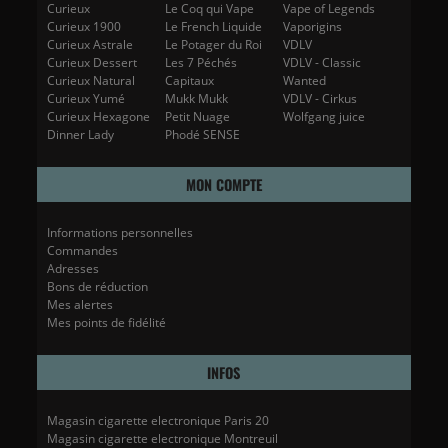
Curieux
Le Coq qui Vape
Vape of Legends
Curieux 1900
Le French Liquide
Vaporigins
Curieux Astrale
Le Potager du Roi
VDLV
Curieux Dessert
Les 7 Péchés
VDLV - Classic
Curieux Natural
Capitaux
Wanted
Curieux Yumé
Mukk Mukk
VDLV - Cirkus
Curieux Hexagone
Petit Nuage
Wolfgang juice
Dinner Lady
Phodé SENSE
MON COMPTE
Informations personnelles
Commandes
Adresses
Bons de réduction
Mes alertes
Mes points de fidélité
INFOS
Magasin cigarette electronique Paris 20
Magasin cigarette electronique Montreuil