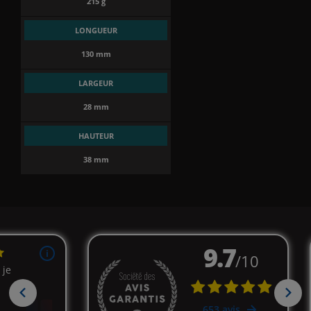
215 g
LONGUEUR
130 mm
LARGEUR
28 mm
HAUTEUR
38 mm