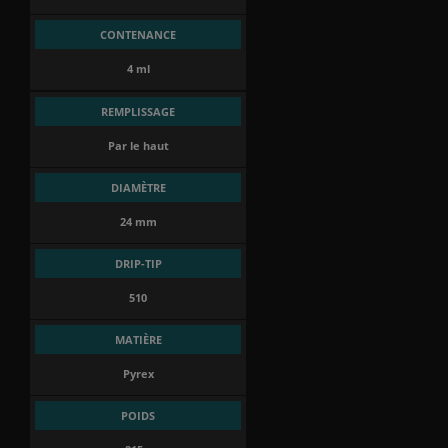
CONTENANCE
4 ml
(2 avis)
REMPLISSAGE
Par le haut
DIAMÈTRE
24 mm
DRIP-TIP
510
MATIÈRE
Pyrex
POIDS