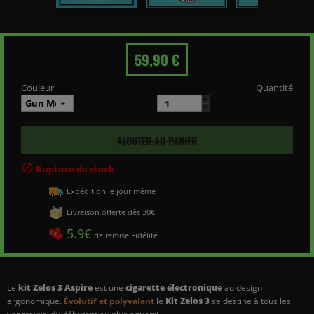
59,90 €
Couleur
Quantité
AJOUTER AU PANIER

Rupture de stock
Expédition le jour même
Livraison offerte dès 30€
5.9€
de remise Fidélité
Le
kit Zelos 3 Aspire
est une
cigarette électronique
au design
ergonomique.
Évolutif et polyvalent
le
Kit Zelos 3
se destine à tous les