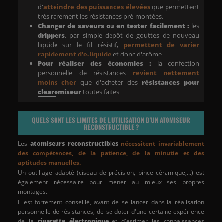
d'
atteindre des puissances élevées
que permettent
très rarement les résistances pré-montées.
Changer de saveurs ou en tester facilement :
les
drippers
, par simple dépôt de gouttes de nouveau
liquide sur le fil résistif,
permettent de varier
rapidement d'e-liquide
et donc d'arôme.
Pour réaliser des économies :
la confection
personnelle de résistances
revient nettement
moins cher
que d'acheter des
résistances pour
clearomiseur
toutes faites
QUELS SONT LES LIMITES DE L'UTILISATION D'UN ATOMISEUR
RECONSTRUCTIBLE ?
Les
atomiseurs reconstructibles
nécessitent invariablement
des compétences, de la patience, de la minutie et des
aptitudes manuelles.
Un outillage adapté (ciseau de précision, pince céramique,...) est
également nécessaire pour mener au mieux ses propres
montages.
Il est fortement conseillé, avant de se lancer dans la réalisation
personnelle de résistances, de se doter d'une certaine expérience
de la
cigarette électronique
et d'estimer les connaissances