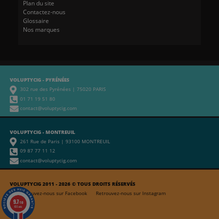
Plan du site
Contactez-nous
Glossaire
Nos marques
VOLUPTYCIG - PYRÉNÉES
302 rue des Pyrénées | 75020 PARIS
01 71 19 51 80
contact@voluptycig.com
VOLUPTYCIG - MONTREUIL
261 Rue de Paris | 93100 MONTREUIL
09 87 77 11 12
contact@voluptycig.com
VOLUPTYCIG 2011 - 2026 © TOUS DROITS RÉSERVÉS
Retrouvez-nous sur Facebook
Retrouvez-nous sur Instagram
9.7
/10
655 avis