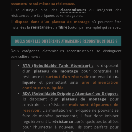
reconstruire soi-même sa résistance.
Il se distingue ainsi des
clearomiseurs
qui intègrent des
résistances pré-fabriquées et remplaçables.
I
l dispose donc d'un plateau de montage
où pourront être
installées la
résistance
et la
fibre
(coton par exemple) qui va avec.
QUELS SONT LES DIFFÉRENTS ATOMISEURS RECONSTRUCTIBLES ?
Deux catégories d'atomiseurs reconstructibles se distinguent
particulièrement :
RTA (Rebuildable Tank Atomizer) :
ils disposent
d'un
plateau de montage
pour construire sa
résistance et
surtout d'un réservoir
contenant du
e-
liquide
et permettant ainsi
une alimentation
continue en e-liquide
.
RDA (Rebuildable Dripping Atomizer) ou Dripper :
ils disposent d'un
plateau de montage
pour
construire sa résistance
mais sont dépourvus de
réservoir
. L'alimentation en e-liquide ne pouvant se
faire de manière permanente, il faut donc imbiber
régulièrement la
résistance
après quelques bouffées
pour l'humecter à nouveau. Ils sont parfaits pour