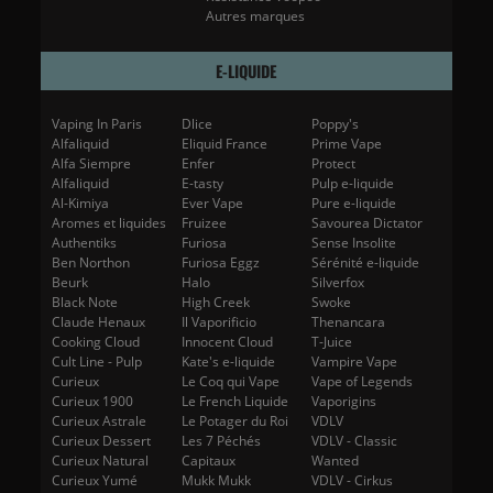
Autres marques
E-LIQUIDE
Vaping In Paris
Dlice
Poppy's
Alfaliquid
Eliquid France
Prime Vape
Alfa Siempre
Enfer
Protect
Alfaliquid
E-tasty
Pulp e-liquide
Al-Kimiya
Ever Vape
Pure e-liquide
Aromes et liquides
Fruizee
Savourea Dictator
Authentiks
Furiosa
Sense Insolite
Ben Northon
Furiosa Eggz
Sérénité e-liquide
Beurk
Halo
Silverfox
Black Note
High Creek
Swoke
Claude Henaux
Il Vaporificio
Thenancara
Cooking Cloud
Innocent Cloud
T-Juice
Cult Line - Pulp
Kate's e-liquide
Vampire Vape
Curieux
Le Coq qui Vape
Vape of Legends
Curieux 1900
Le French Liquide
Vaporigins
Curieux Astrale
Le Potager du Roi
VDLV
Curieux Dessert
Les 7 Péchés
VDLV - Classic
Curieux Natural
Capitaux
Wanted
Curieux Yumé
Mukk Mukk
VDLV - Cirkus