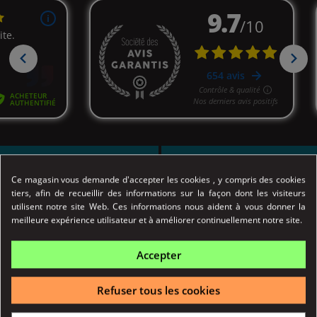
Ce magasin vous demande d'accepter les cookies , y compris des cookies
LIVRAISON OFFERTE DÈS 30€
MAGASINS OUVERTS DE 11H À 19H30
tiers, afin de recueillir des informations sur la façon dont les visiteurs
utilisent notre site Web. Ces informations nous aident à vous donner la
meilleure expérience utilisateur et à améliorer continuellement notre site.
Accepter
EXPÉDITION LE JOUR MÊME (AVANT 14H)
PAIEMENT 100% SÉCURISÉ
Refuser tous les cookies