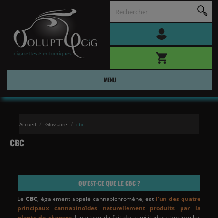
MENU
Accueil
Glossaire
cbc
CBC
QU'EST-CE QUE LE CBC ?
Le
CBC
, également appelé cannabichromène, est
l'un des quatre
principaux cannabinoïdes naturellement produits par la
plante de chanvre
. Il partage de fait des similitudes structurelles