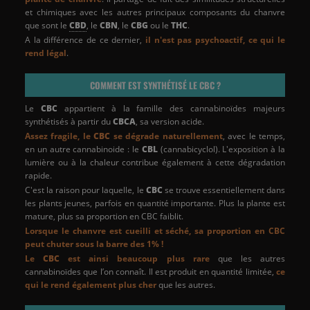
et chimiques avec les autres principaux composants du chanvre
que sont le
CBD
, le
CBN
, le
CBG
ou le
THC
.
A la différence de ce dernier,
il n'est pas psychoactif, ce qui le
rend légal
.
COMMENT EST SYNTHÉTISÉ LE CBC ?
Le
CBC
appartient à la famille des cannabinoïdes majeurs
synthétisés à partir du
CBCA
, sa version acide.
Assez fragile, le
CBC
se dégrade naturellement
, avec le temps,
en un autre cannabinoide : le
CBL
(cannabicyclol). L'exposition à la
lumière ou à la chaleur contribue également à cette dégradation
rapide.
C'est la raison pour laquelle, le
CBC
se trouve essentiellement dans
les plants jeunes, parfois en quantité importante. Plus la plante est
mature, plus sa proportion en CBC faiblit.
Lorsque le chanvre est cueilli et séché, sa proportion en CBC
peut chuter sous la barre des 1% !
Le
CBC
est ainsi beaucoup plus rare
que les autres
cannabinoïdes que l’on connaît. Il est produit en quantité limitée,
ce
qui le rend également plus cher
que les autres.