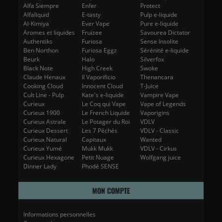
Alfa Siempre
Enfer
Protect
Alfaliquid
E-tasty
Pulp e-liquide
Al-Kimiya
Ever Vape
Pure e-liquide
Aromes et liquides
Fruizee
Savourea Dictator
Authentiks
Furiosa
Sense Insolite
Ben Northon
Furiosa Eggz
Sérénité e-liquide
Beurk
Halo
Silverfox
Black Note
High Creek
Swoke
Claude Henaux
Il Vaporificio
Thenancara
Cooking Cloud
Innocent Cloud
T-Juice
Cult Line - Pulp
Kate's e-liquide
Vampire Vape
Curieux
Le Coq qui Vape
Vape of Legends
Curieux 1900
Le French Liquide
Vaporigins
Curieux Astrale
Le Potager du Roi
VDLV
Curieux Dessert
Les 7 Péchés
VDLV - Classic
Curieux Natural
Capitaux
Wanted
Curieux Yumé
Mukk Mukk
VDLV - Cirkus
Curieux Hexagone
Petit Nuage
Wolfgang juice
Dinner Lady
Phodé SENSE
MON COMPTE
Informations personnelles