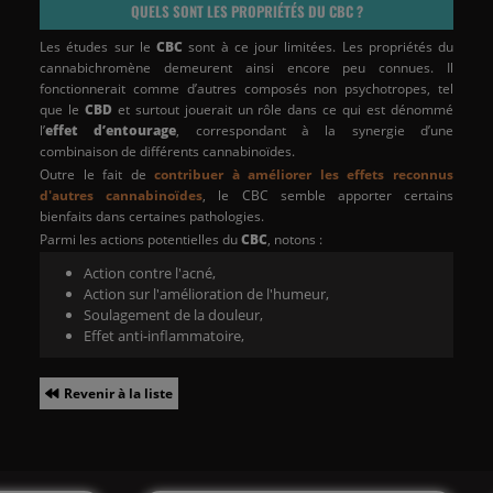
QUELS SONT LES PROPRIÉTÉS DU CBC ?
Les études sur le
CBC
sont à ce jour limitées. Les propriétés du
cannabichromène demeurent ainsi encore peu connues. Il
fonctionnerait comme d’autres composés non psychotropes, tel
que le
CBD
et surtout jouerait un rôle dans ce qui est dénommé
l’
effet d’entourage
, correspondant à la synergie d’une
combinaison de différents cannabinoïdes.
Outre le fait de
contribuer à améliorer les effets reconnus
d'autres cannabinoïdes
, le CBC semble apporter certains
bienfaits dans certaines pathologies.
Parmi les actions potentielles du
CBC
, notons :
Action contre l'acné,
Action sur l'amélioration de l'humeur,
Soulagement de la douleur,
Effet anti-inflammatoire,
Revenir à la liste