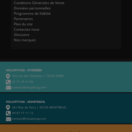
Conditions Générales de Vente
Données personnelles
Programme de fidélité
Partenaires
Plan du site
Contactez-nous
Glossaire
Nos marques
VOLUPTYCIG - PYRÉNÉES
302 rue des Pyrénées | 75020 PARIS
01 71 19 51 80
contact@voluptycig.com
VOLUPTYCIG - MONTREUIL
261 Rue de Paris | 93100 MONTREUIL
09 87 77 11 12
contact@voluptycig.com