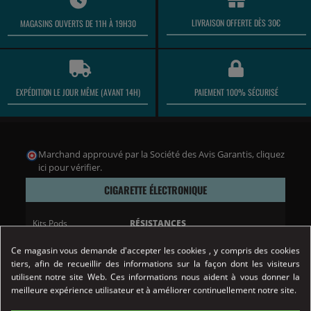
LIVRAISON OFFERTE DÈS 30€
MAGASINS OUVERTS DE 11H À 19H30
EXPÉDITION LE JOUR MÊME (AVANT 14H)
PAIEMENT 100% SÉCURISÉ
Marchand approuvé par la Société des Avis Garantis,
cliquez
ici pour vérifier
.
CIGARETTE ÉLECTRONIQUE
Kits Pods
RÉSISTANCES
Kits simples
Résistance Aspire
Kits avancés & expert
Résistance Geek Vape
Ce magasin vous demande d'accepter les cookies , y compris des cookies
Box et Batteries
Résistance Dotmod
tiers, afin de recueillir des informations sur la façon dont les visiteurs
Clearomiseurs
Résistance Eleaf
utilisent notre site Web. Ces informations nous aident à vous donner la
Resistance
Résistances Innokin
meilleure expérience utilisateur et à améliorer continuellement notre site.
Accus
Résistances Justfog
Pyrex Vape Band
Résistances Joyetech