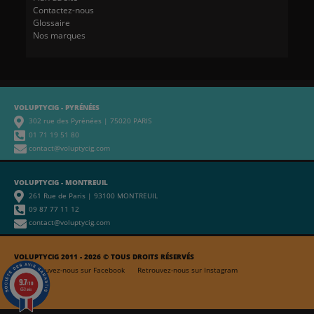
Contactez-nous
Glossaire
Nos marques
VOLUPTYCIG - PYRÉNÉES
302 rue des Pyrénées | 75020 PARIS
01 71 19 51 80
contact@voluptycig.com
VOLUPTYCIG - MONTREUIL
261 Rue de Paris | 93100 MONTREUIL
09 87 77 11 12
contact@voluptycig.com
VOLUPTYCIG 2011 - 2026 © TOUS DROITS RÉSERVÉS
Retrouvez-nous sur Facebook
Retrouvez-nous sur Instagram
9.7
/10
653 avis