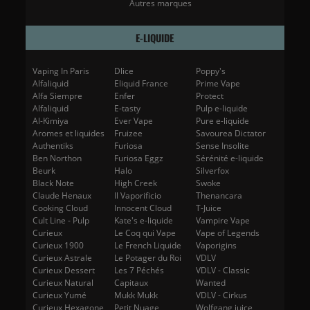
Autres marques
E-LIQUIDE
Vaping In Paris
Dlice
Poppy's
Alfaliquid
Eliquid France
Prime Vape
Alfa Siempre
Enfer
Protect
Alfaliquid
E-tasty
Pulp e-liquide
Al-Kimiya
Ever Vape
Pure e-liquide
Aromes et liquides
Fruizee
Savourea Dictator
Authentiks
Furiosa
Sense Insolite
Ben Northon
Furiosa Eggz
Sérénité e-liquide
Beurk
Halo
Silverfox
Black Note
High Creek
Swoke
Claude Henaux
Il Vaporificio
Thenancara
Cooking Cloud
Innocent Cloud
T-Juice
Cult Line - Pulp
Kate's e-liquide
Vampire Vape
Curieux
Le Coq qui Vape
Vape of Legends
Curieux 1900
Le French Liquide
Vaporigins
Curieux Astrale
Le Potager du Roi
VDLV
Curieux Dessert
Les 7 Péchés
VDLV - Classic
Curieux Natural
Capitaux
Wanted
Curieux Yumé
Mukk Mukk
VDLV - Cirkus
Curieux Hexagone
Petit Nuage
Wolfgang juice