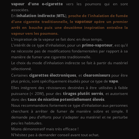
vapeur d'une e-cigarette
vers les poumons qui en sont
associées.
En
inhalation indirecte
(
MTL
),
proche de l'inhalation de fumée
d'une cigarette traditionnelle, le
vapoteur
opère un premier
arrêt en bouche puis une deuxième inspiration entraîne la
vapeur vers les poumons.
L'inspiration de la vapeur se fait donc en deux temps.
L'intérêt de ce type d'inhalation, pour un
primo-vapoteur
, est qu'il
ne nécessite pas de modifications fondamentales par rapport à sa
manière de fumer une cigarette traditionnelle.
Le choix du mode d'inhalation indirecte se fait à partir du matériel
sélectionné.
Certaines
cigarettes électroniques
, et
clearomiseurs
pour être
plus précis, sont spécifiquement étudiés pour ce type de
vape
.
Elles intègrent des résistances destinées à être utilisées à faible
puissance (< 20W), pour des
tirages plutôt serrés
, et autorisent
donc des
taux de nicotine potentiellement élevés
.
Nous recommandons fortement ce type d'inhalation aux personnes
cherchant à arrêter de fumer de manière sobre et simple. Il
demande peu d'efforts pour s'adapter au matériel et ne perturbe
peu les habitudes.
Moins démonstratif mais très efficace !
N'hésitez pas à demander conseil avant tout achat.