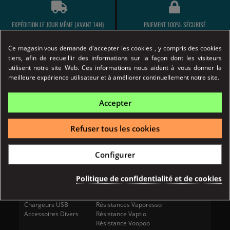
EXPÉDITION LE JOUR MÊME (AVANT 14H)
PAIEMENT 100% SÉCURISÉ
Ce magasin vous demande d'accepter les cookies , y compris des cookies
tiers, afin de recueillir des informations sur la façon dont les visiteurs
utilisent notre site Web. Ces informations nous aident à vous donner la
Marchand approuvé par la Société des Avis Garantis,
cliquez
meilleure expérience utilisateur et à améliorer continuellement notre site.
ici pour vérifier
.
CIGARETTE ÉLECTRONIQUE
Accepter
Kits Pods
RÉSISTANCES
Refuser tous les cookies
Kits simples
Résistance Aspire
Kits avancés & expert
Résistance Geek Vape
Box et Batteries
Résistance Dotmod
Configurer
Clearomiseurs
Résistance Eleaf
Resistance
Résistances Innokin
Accus
Résistances Justfog
Politique de confidentialité et de cookies
Pyrex Vape Band
Résistances Joyetech
Chargeurs d'accus
Résistances MPV
Chargeurs USB
Résistances Vaporesso
Accessoires Divers
Résistance Vaptio
Résistance Voopoo