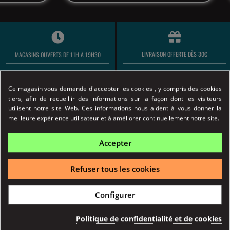
LIVRAISON OFFERTE DÈS 30€
MAGASINS OUVERTS DE 11H À 19H30
Ce magasin vous demande d'accepter les cookies , y compris des cookies
tiers, afin de recueillir des informations sur la façon dont les visiteurs
EXPÉDITION LE JOUR MÊME (AVANT 14H)
PAIEMENT 100% SÉCURISÉ
utilisent notre site Web. Ces informations nous aident à vous donner la
meilleure expérience utilisateur et à améliorer continuellement notre site.
Accepter
Marchand approuvé par la Société des Avis Garantis,
cliquez
ici pour vérifier
.
Refuser tous les cookies
CIGARETTE ÉLECTRONIQUE
Configurer
Kits Pods
RÉSISTANCES
Kits simples
Résistance Aspire
Politique de confidentialité et de cookies
Kits avancés & expert
Résistance Geek Vape