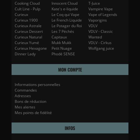
Cooking Cloud
Innocent Cloud
T-Juice
Cult Line - Pulp
Kate's e-liquide
Vampire Vape
Curieux
Le Coq qui Vape
Vape of Legends
Curieux 1900
Le French Liquide
Vaporigins
Curieux Astrale
Le Potager du Roi
VDLV
Curieux Dessert
Les 7 Péchés
VDLV - Classic
Curieux Natural
Capitaux
Wanted
Curieux Yumé
Mukk Mukk
VDLV - Cirkus
Curieux Hexagone
Petit Nuage
Wolfgang juice
Dinner Lady
Phodé SENSE
MON COMPTE
Informations personnelles
Commandes
Adresses
Bons de réduction
Mes alertes
Mes points de fidélité
INFOS