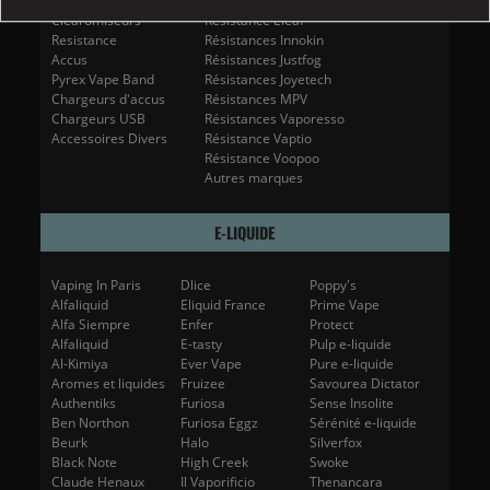
Box et Batteries
Résistance Dotmod
Clearomiseurs
Résistance Eleaf
Resistance
Résistances Innokin
Accus
Résistances Justfog
Pyrex Vape Band
Résistances Joyetech
Chargeurs d'accus
Résistances MPV
Chargeurs USB
Résistances Vaporesso
Accessoires Divers
Résistance Vaptio
Résistance Voopoo
Autres marques
E-LIQUIDE
Vaping In Paris
Dlice
Poppy's
Alfaliquid
Eliquid France
Prime Vape
Alfa Siempre
Enfer
Protect
Alfaliquid
E-tasty
Pulp e-liquide
Al-Kimiya
Ever Vape
Pure e-liquide
Aromes et liquides
Fruizee
Savourea Dictator
Authentiks
Furiosa
Sense Insolite
Ben Northon
Furiosa Eggz
Sérénité e-liquide
Beurk
Halo
Silverfox
Black Note
High Creek
Swoke
Claude Henaux
Il Vaporificio
Thenancara