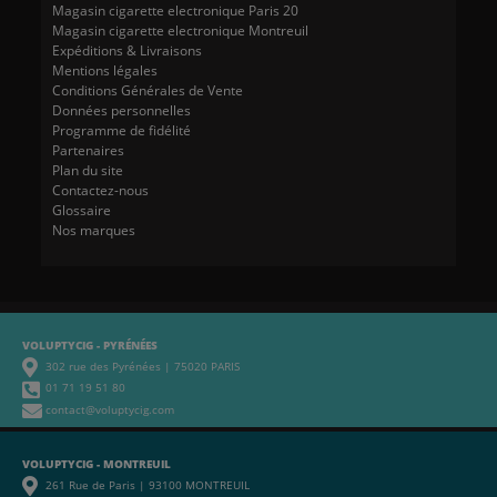
Magasin cigarette electronique Paris 20
Magasin cigarette electronique Montreuil
Expéditions & Livraisons
Mentions légales
Conditions Générales de Vente
Données personnelles
Programme de fidélité
Partenaires
Plan du site
Contactez-nous
Glossaire
Nos marques
VOLUPTYCIG - PYRÉNÉES
302 rue des Pyrénées | 75020 PARIS
01 71 19 51 80
contact@voluptycig.com
VOLUPTYCIG - MONTREUIL
261 Rue de Paris | 93100 MONTREUIL