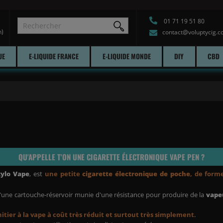
01 71 19 51 80
h)
contact@voluptycig.
UE
E-LIQUIDE FRANCE
E-LIQUIDE MONDE
DIY
CBD
QU'APPELLE T'ON UNE
CIGARETTE ÉLECTRONIQUE VAPE PEN
?
tylo Vape
, est
une petite
cigarette électronique de poche
, de form
une cartouche-réservoir munie d'une résistance pour produire de la
vapeu
initier à la vape à coût très réduit et surtout très simplement
.