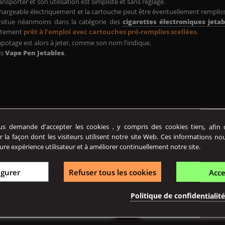
nsporter et son utilisation est simpliste et sans réglage.
echargeable électriquement et la cartouche peut être éventuellement remplissa
situe néanmoins dans la catégorie des
cigarettes électroniques jetab
atement
prêt à l'emploi avec cartouches pré-remplies scellées
.
e vapotage est alors à jeter, comme son nom l'indique.
es
Vape Pen Jetables
.
 demande d'accepter les cookies , y compris des cookies tiers, afin de
r la façon dont les visiteurs utilisent notre site Web. Ces informations no
ure expérience utilisateur et à améliorer continuellement notre site.
igurer
Refuser tous les cookies
Acce
Politique de confidentialit