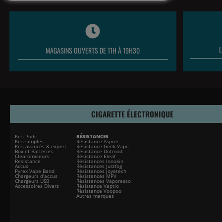
MAGASINS OUVERTS DE 11H À 19H30
CIGARETTE ÉLECTRONIQUE
Kits Pods
RÉSISTANCES
Kits simples
Résistance Aspire
Kits avancés & expert
Résistance Geek Vape
Box et Batteries
Résistance Dotmod
Clearomiseurs
Résistance Eleaf
Resistance
Résistances Innokin
Accus
Résistances Justfog
Pyrex Vape Band
Résistances Joyetech
Chargeurs d'accus
Résistances MPV
Chargeurs USB
Résistances Vaporesso
Accessoires Divers
Résistance Vaptio
Résistance Voopoo
Autres marques