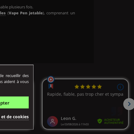
ble plusieurs fois.
les
(
Vape Pen jetable
), comprenant un
 recueillir des
us aident à vous
pter
é et de cookies