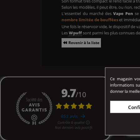
Son format très compact le rend facile à tra
Selon les modèles, il peut être, ou non, r
L'essentiel du marché des
Vape Pen
se 
nombre limitée de bouffées
et immédi
Une fois le réservoir vide, le dispositif d
Les
Wpuff
sont parmi les plus connues d
Revenir à la liste
Ce magasin vous
informations su
donner la meille
Conf