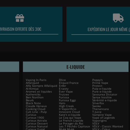
LIVRAISON OFFERTE DÈS 30€
EXPÉDITION LE JOUR MÊME (
E-LIQUIDE
Vaping In Paris
Dlice
Poppy's
Alfaliquid
Eliquid France
Prime Vape
Alfa Siempre Alfaliquid
Enfer
Protect
Al-Kimiya
E-tasty
Pulp e-liquide
Aromes et liquides
Ever Vape
Pure e-liquide
Authentiks
Fruizee
Savourea Dictator
Ben Northon
Furiosa
Sense Insolite
Beurk
Furiosa Eggz
Sérénité e-liquide
Black Note
Halo
Silverfox
Claude Henaux
High Creek
Swoke
Cooking Cloud
Il Vaporificio
Thenancara
Cult Line - Pulp
Innocent Cloud
T-Juice
Curieux
Kate's e-liquide
Vampire Vape
Curieux 1900
Le Coq qui Vape
Vape of Legends
Curieux Astrale
Le French Liquide
Vaporigins
Curieux Dessert
Le Potager du Roi
VDLV
Curieux Natural
Les 7 Péchés Capitaux
VDLV - Classic Wanted
Curieux Yumé
Mukk Mukk
VDLV - Cirkus