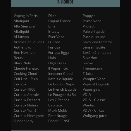
E-LIQUIDE
Vaping In Paris
Dlice
Poppy's
Alfaliquid
Eliquid France
Prime Vape
Alfa Siempre
Enfer
Protect
Alfaliquid
E-tasty
Pulp e-liquide
Al-Kimiya
Ever Vape
Pure e-liquide
Aromes et liquides
Fruizee
Savourea Dictator
Authentiks
Furiosa
Sense Insolite
Ben Northon
Furiosa Eggz
Sérénité e-liquide
Beurk
Halo
Silverfox
Black Note
High Creek
Swoke
Claude Henaux
Il Vaporificio
Thenancara
Cooking Cloud
Innocent Cloud
T-Juice
Cult Line - Pulp
Kate's e-liquide
Vampire Vape
Curieux
Le Coq qui Vape
Vape of Legends
Curieux 1900
Le French Liquide
Vaporigins
Curieux Astrale
Le Potager du Roi
VDLV
Curieux Dessert
Les 7 Péchés
VDLV - Classic
Curieux Natural
Capitaux
Wanted
Curieux Yumé
Mukk Mukk
VDLV - Cirkus
Curieux Hexagone
Petit Nuage
Wolfgang juice
Dinner Lady
Phodé SENSE