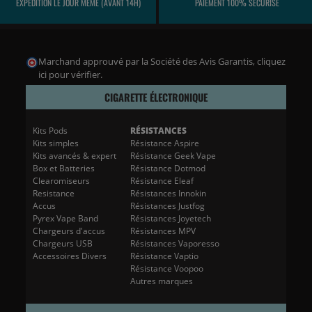
EXPÉDITION LE JOUR MÊME (AVANT 14H)
PAIEMENT 100% SÉCURISÉ
Marchand approuvé par la Société des Avis Garantis,
cliquez
ici pour vérifier
.
CIGARETTE ÉLECTRONIQUE
Kits Pods
RÉSISTANCES
Kits simples
Résistance Aspire
Kits avancés & expert
Résistance Geek Vape
Box et Batteries
Résistance Dotmod
Clearomiseurs
Résistance Eleaf
Resistance
Résistances Innokin
Accus
Résistances Justfog
Pyrex Vape Band
Résistances Joyetech
Chargeurs d'accus
Résistances MPV
Chargeurs USB
Résistances Vaporesso
Accessoires Divers
Résistance Vaptio
Résistance Voopoo
Autres marques