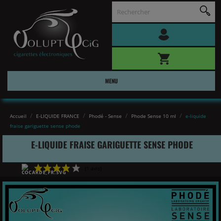
MENU
Accueil
E-LIQUIDE FRANCE
Phodé - Sense
Phode Sense 10 ml
e-liquide
fraise gariguette sense phode
E-LIQUIDE FRAISE GARIGUETTE SENSE PHODE
(1 avis)