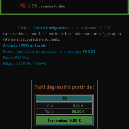
0.5€
de remise Fidélité
E-liquide
Fraise Gariguette
collection
Sense
- PHODE
La sensation en bouche d'une fraise bien mûre pour une dégustation
intense et savoureuse à souhaits.
Arômes 100% naturels
Produit fabrication française par le laboratoire
PHODE
Flacon PET 10 ml
E-liquide 60%PG / 40%VG
Tarif dégressif à partir de :
10
PU:
5,00 €
Total :
50,00 €
9,00 €
Économisez