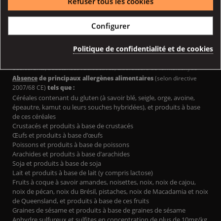
Refuser tous les cookies
Nicotine liquide pure, de qualité USP
Configurer
Absence
de substances indésirables telles que :
Diacétyl, Ambrox, Parabène, Ingrédients ionisés, Ingrédients OGM
Politique de confidentialité et de cookies
(maïs, soja…) ou issus d’OGM, Substances CMR 1 et 2 (cancerogènes,
mutagènes, reprotoxiques), Huiles végétales et minérales, Sucres et
édulcorants, Substances radioactives, Libérateurs de formaldéhyde
Absence
de principaux allergènes alimentaires
(selon directive
2007/68 CE)
tels que :
Céréales contenant du gluten (à savoir blé, seigle, orge, avoine,
épeautre, kamut ou leurs souches hybridées), et produits à base
de ces céréales
Crustacés et produits à base de crustacés
Œufs et produits à base d’œufs
Poissons et produits à base de poissons
Arachides et produits à base d’arachides
Soja et produits à base de soja
Lait et produits à base de lait (y compris lactose)
Fruits à coque à savoir amandes, noisettes, noix, noix de cajou,
noix de pécan, noix du Brésil, pistaches, noix de Macadamia et noix
de Queensland, et produits à base de ces fruits
Graines de sésame et produits à base de graines de sésame
Anhydre sulfureux et sulfites en concentration de plus de 10mg/kg