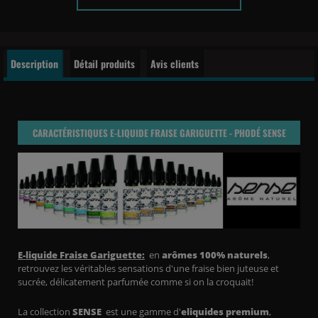
Description
Détail produits
Avis clients
CARACTÉRISTIQUES E-LIQUIDE FRAISE GARIGUETTE - PHODÉ SENSE
E-liquid
e Fraise Gariguette:
en
arômes 100% naturels
,
retrouvez les véritables sensations d'une fraise bien juteuse et
sucrée, délicatement parfumée comme si on la croquait!
La collection
SENSE
est une gamme d'
eliquides
premium
,