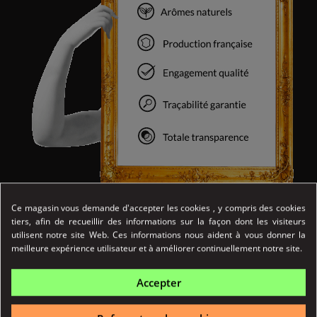
mg :
pas de nicotine contenue
Ce magasin vous demande d'accepter les cookies , y compris des cookies
6 mg
:
dosage très léger en nicotine
tiers, afin de recueillir des informations sur la façon dont les visiteurs
12 mg
:
dosage léger en nicotine
utilisent notre site Web. Ces informations nous aident à vous donner la
meilleure expérience utilisateur et à améliorer continuellement notre site.
Composition :
PG<60% / VG<40%
Propylène glycol et/ou de la glycérine végétale, de
qualité PE
Accepter
(Pharmacopée Européenne)
Arômes
exclusivement naturels