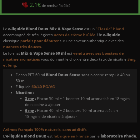
2.1€
de remise Fidélité
Le
e-liquide Blond Doux Mix & Vape Sense
est un
"Classic" blond
accompagné de très légères
notes de crème brûlée
. Un
e-liquide
classique
parfait pour débuter
sur une saveur authentique avec des
nuances très douces
.
Le format
Mix & Vape Sense 60 ml
est
vendu avec ses boosters de
nicotine aromatisés
vous donnant le choix entre deux taux de nicotine
3mg
et 6mg
.
Flacon PET 60 ml
Blond Doux Sense
sans nicotine rempli à 40 ou
50 ml
E-liquide
60/40 PG/VG
Nicotine :
3 mg
:
Flacon 50 ml + 1 booster 10 ml aromatisé en 18mg/ml
de nicotine à ajouter
6 mg
:
Flacon 40 ml + 2 boosters 10 ml aromatisés en
18mg/ml de nicotine à ajouter
Arômes français 100% naturels, sans additifs
L'
e-liquide Blond Doux
est
fabriqué en France
par le
laboratoire Phode
.