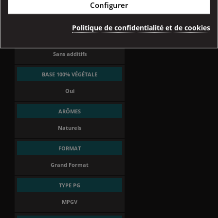
AFNOR E-LIQUIDE
Configurer
Oui
Politique de confidentialité et de cookies
ADDITIFS DE SYNTHÈSE
Sans additifs
BASE 100% VÉGÉTALE
Oui
ARÔMES
Naturels
FORMAT
Grand Format
TYPE PG
MPGV