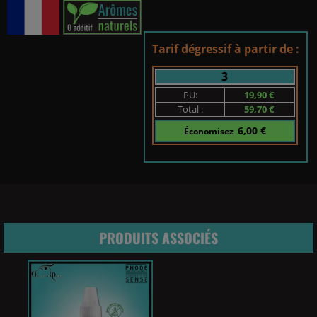
Tarif dégressif à partir de :
3
PU:
19,90 €
Total :
59,70 €
6,00 €
Économisez
PRODUITS ASSOCIÉS