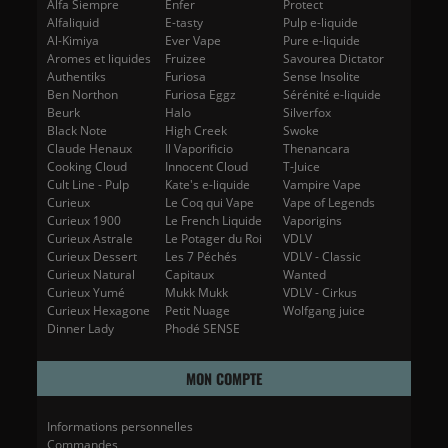
Alfa Siempre
Enfer
Protect
Alfaliquid
E-tasty
Pulp e-liquide
Al-Kimiya
Ever Vape
Pure e-liquide
Aromes et liquides
Fruizee
Savourea Dictator
Authentiks
Furiosa
Sense Insolite
Ben Northon
Furiosa Eggz
Sérénité e-liquide
Beurk
Halo
Silverfox
Black Note
High Creek
Swoke
Claude Henaux
Il Vaporificio
Thenancara
Cooking Cloud
Innocent Cloud
T-Juice
Cult Line - Pulp
Kate's e-liquide
Vampire Vape
Curieux
Le Coq qui Vape
Vape of Legends
Curieux 1900
Le French Liquide
Vaporigins
Curieux Astrale
Le Potager du Roi
VDLV
Curieux Dessert
Les 7 Péchés
VDLV - Classic
Curieux Natural
Capitaux
Wanted
Curieux Yumé
Mukk Mukk
VDLV - Cirkus
Curieux Hexagone
Petit Nuage
Wolfgang juice
Dinner Lady
Phodé SENSE
MON COMPTE
Informations personnelles
Commandes