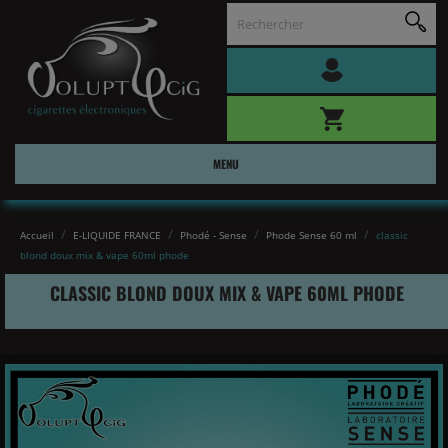
MENU
Accueil
E-LIQUIDE FRANCE
Phodé - Sense
Phode Sense 60 ml
classic
blond doux mix & vape 60ml phode
CLASSIC BLOND DOUX MIX & VAPE 60ML PHODE