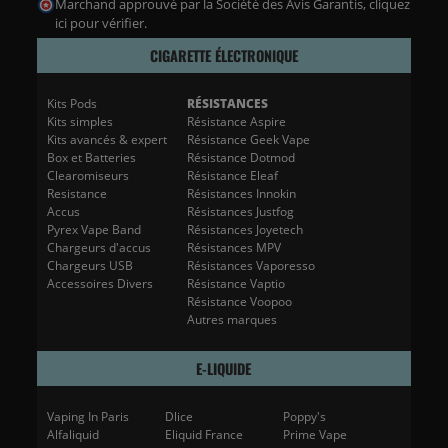
Marchand approuvé par la Société des Avis Garantis,
cliquez
ici pour vérifier
.
CIGARETTE ÉLECTRONIQUE
Kits Pods
RÉSISTANCES
Kits simples
Résistance Aspire
Kits avancés & expert
Résistance Geek Vape
Box et Batteries
Résistance Dotmod
Clearomiseurs
Résistance Eleaf
Resistance
Résistances Innokin
Accus
Résistances Justfog
Pyrex Vape Band
Résistances Joyetech
Chargeurs d'accus
Résistances MPV
Chargeurs USB
Résistances Vaporesso
Accessoires Divers
Résistance Vaptio
Résistance Voopoo
Autres marques
E-LIQUIDE
Vaping In Paris
Dlice
Poppy's
Alfaliquid
Eliquid France
Prime Vape