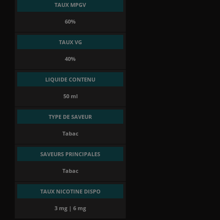
TAUX MPGV
60%
TAUX VG
40%
LIQUIDE CONTENU
50 ml
TYPE DE SAVEUR
Tabac
SAVEURS PRINCIPALES
(3 avis)
Tabac
TAUX NICOTINE DISPO
3 mg | 6 mg