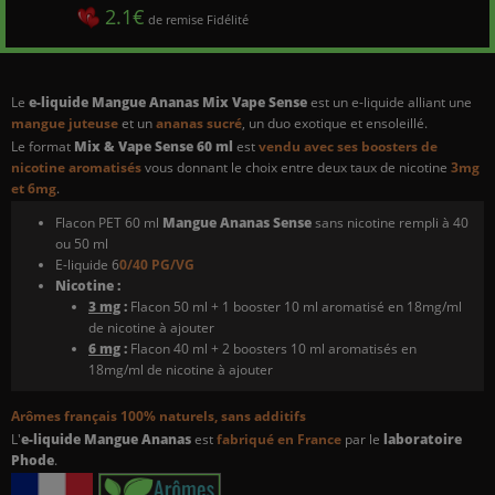
2.1€
de remise Fidélité
Le
e-liquide Mangue Ananas Mix Vape Sense
est un e-liquide alliant une
mangue juteuse
et un
ananas sucré
, un duo exotique et ensoleillé.
Le format
Mix & Vape Sense 60 ml
est
vendu avec ses boosters de
nicotine aromatisés
vous donnant le choix entre deux taux de nicotine
3mg
et 6mg
.
Flacon PET 60 ml
Mangue Ananas Sense
sans nicotine rempli à 40
ou 50 ml
E-liquide 6
0/40 PG/VG
Nicotine :
3 mg
:
Flacon 50 ml + 1 booster 10 ml aromatisé en 18mg/ml
de nicotine à ajouter
6 mg
:
Flacon 40 ml + 2 boosters 10 ml aromatisés en
18mg/ml de nicotine à ajouter
Arômes français 100% naturels, sans additifs
L'
e-liquide Mangue Ananas
est
fabriqué en France
par le
laboratoire
Phode
.