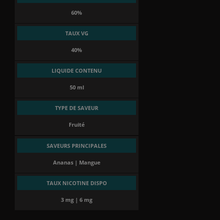
60%
TAUX VG
40%
LIQUIDE CONTENU
50 ml
TYPE DE SAVEUR
Fruité
SAVEURS PRINCIPALES
Ananas | Mangue
TAUX NICOTINE DISPO
3 mg | 6 mg