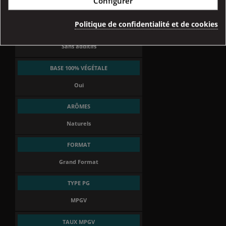
Configurer
Oui
Politique de confidentialité et de cookies
ADDITIFS DE SYNTHÈSE
Sans additifs
BASE 100% VÉGÉTALE
Oui
ARÔMES
Naturels
FORMAT
Grand Format
TYPE PG
MPGV
TAUX MPGV