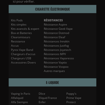
ici pour vérifier
.
CIGARETTE ÉLECTRONIQUE
Kits Pods
RÉSISTANCES
Kits simples
Résistance Aspire
Kits avancés & expert
Résistance Geek Vape
Box et Batteries
Résistance Dotmod
Clearomiseurs
Résistance Eleaf
Resistance
Résistances Innokin
Accus
Résistances Justfog
Pyrex Vape Band
Résistances Joyetech
Chargeurs d'accus
Résistances MPV
Chargeurs USB
Résistances Vaporesso
Accessoires Divers
Résistance Vaptio
Résistance Voopoo
Autres marques
E-LIQUIDE
Vaping In Paris
Dlice
Poppy's
Alfaliquid
Eliquid France
Prime Vape
Alfa Siempre
Enfer
Protect