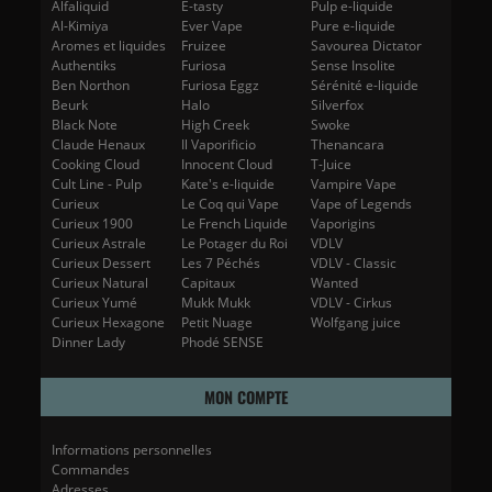
Alfaliquid
E-tasty
Pulp e-liquide
Al-Kimiya
Ever Vape
Pure e-liquide
Aromes et liquides
Fruizee
Savourea Dictator
Authentiks
Furiosa
Sense Insolite
Ben Northon
Furiosa Eggz
Sérénité e-liquide
Beurk
Halo
Silverfox
Black Note
High Creek
Swoke
Claude Henaux
Il Vaporificio
Thenancara
Cooking Cloud
Innocent Cloud
T-Juice
Cult Line - Pulp
Kate's e-liquide
Vampire Vape
Curieux
Le Coq qui Vape
Vape of Legends
Curieux 1900
Le French Liquide
Vaporigins
Curieux Astrale
Le Potager du Roi
VDLV
Curieux Dessert
Les 7 Péchés
VDLV - Classic
Curieux Natural
Capitaux
Wanted
Curieux Yumé
Mukk Mukk
VDLV - Cirkus
Curieux Hexagone
Petit Nuage
Wolfgang juice
Dinner Lady
Phodé SENSE
MON COMPTE
Informations personnelles
Commandes
Adresses