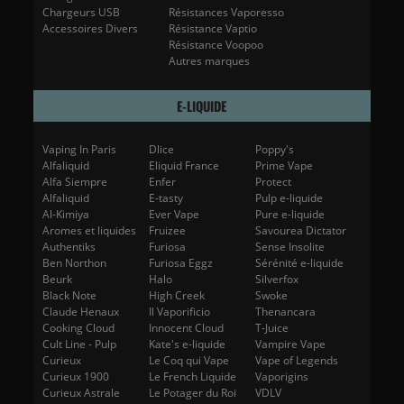
Chargeurs USB
Résistances Vaporesso
Accessoires Divers
Résistance Vaptio
Résistance Voopoo
Autres marques
E-LIQUIDE
Vaping In Paris
Dlice
Poppy's
Alfaliquid
Eliquid France
Prime Vape
Alfa Siempre
Enfer
Protect
Alfaliquid
E-tasty
Pulp e-liquide
Al-Kimiya
Ever Vape
Pure e-liquide
Aromes et liquides
Fruizee
Savourea Dictator
Authentiks
Furiosa
Sense Insolite
Ben Northon
Furiosa Eggz
Sérénité e-liquide
Beurk
Halo
Silverfox
Black Note
High Creek
Swoke
Claude Henaux
Il Vaporificio
Thenancara
Cooking Cloud
Innocent Cloud
T-Juice
Cult Line - Pulp
Kate's e-liquide
Vampire Vape
Curieux
Le Coq qui Vape
Vape of Legends
Curieux 1900
Le French Liquide
Vaporigins
Curieux Astrale
Le Potager du Roi
VDLV