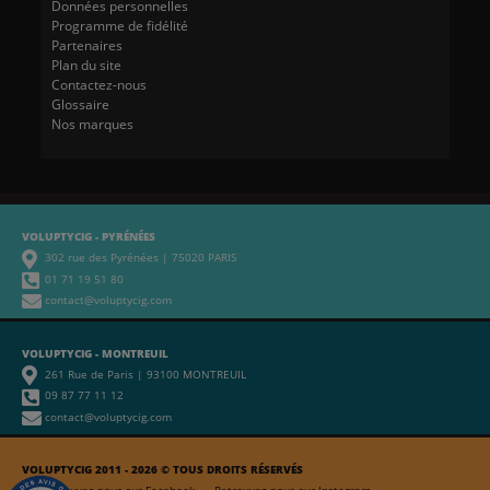
Données personnelles
Programme de fidélité
Partenaires
Plan du site
Contactez-nous
Glossaire
Nos marques
VOLUPTYCIG - PYRÉNÉES
302 rue des Pyrénées | 75020 PARIS
01 71 19 51 80
contact@voluptycig.com
VOLUPTYCIG - MONTREUIL
261 Rue de Paris | 93100 MONTREUIL
09 87 77 11 12
contact@voluptycig.com
VOLUPTYCIG 2011 - 2026 © TOUS DROITS RÉSERVÉS