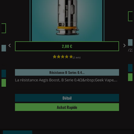
Pri
Prix


2,80 €
/23
Résistance B Series 0.4...
La résistance Aegis Boost, B Serie 0.4Ω&nbsp;Geek Vape,...
Détail
Achat Rapide