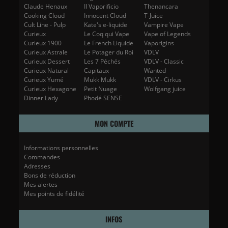
Claude Henaux
Il Vaporificio
Thenancara
Cooking Cloud
Innocent Cloud
T-Juice
Cult Line - Pulp
Kate's e-liquide
Vampire Vape
Curieux
Le Coq qui Vape
Vape of Legends
Curieux 1900
Le French Liquide
Vaporigins
Curieux Astrale
Le Potager du Roi
VDLV
Curieux Dessert
Les 7 Péchés
VDLV - Classic
Curieux Natural
Capitaux
Wanted
Curieux Yumé
Mukk Mukk
VDLV - Cirkus
Curieux Hexagone
Petit Nuage
Wolfgang juice
Dinner Lady
Phodé SENSE
MON COMPTE
Informations personnelles
Commandes
Adresses
Bons de réduction
Mes alertes
Mes points de fidélité
INFOS