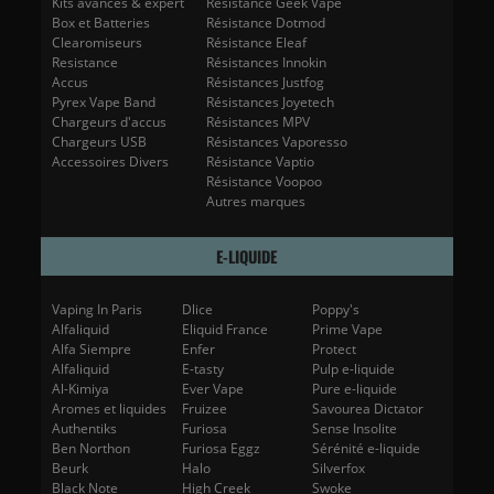
Kits avancés & expert
Résistance Geek Vape
Box et Batteries
Résistance Dotmod
Clearomiseurs
Résistance Eleaf
Resistance
Résistances Innokin
Accus
Résistances Justfog
Pyrex Vape Band
Résistances Joyetech
Chargeurs d'accus
Résistances MPV
Chargeurs USB
Résistances Vaporesso
Accessoires Divers
Résistance Vaptio
Résistance Voopoo
Autres marques
E-LIQUIDE
Vaping In Paris
Dlice
Poppy's
Alfaliquid
Eliquid France
Prime Vape
Alfa Siempre
Enfer
Protect
Alfaliquid
E-tasty
Pulp e-liquide
Al-Kimiya
Ever Vape
Pure e-liquide
Aromes et liquides
Fruizee
Savourea Dictator
Authentiks
Furiosa
Sense Insolite
Ben Northon
Furiosa Eggz
Sérénité e-liquide
Beurk
Halo
Silverfox
Black Note
High Creek
Swoke