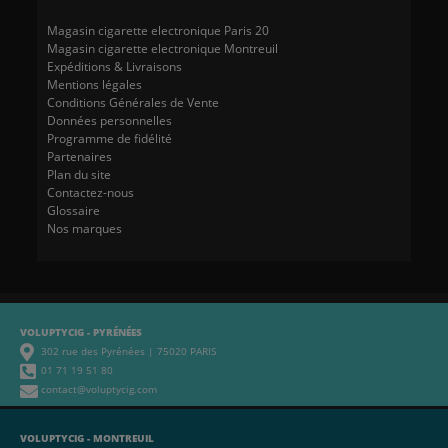
Magasin cigarette electronique Paris 20
Magasin cigarette electronique Montreuil
Expéditions & Livraisons
Mentions légales
Conditions Générales de Vente
Données personnelles
Programme de fidélité
Partenaires
Plan du site
Contactez-nous
Glossaire
Nos marques
VOLUPTYCIG - PYRÉNÉES
302 rue des Pyrénées | 75020 PARIS
01 71 19 51 80
contact@voluptycig.com
VOLUPTYCIG - MONTREUIL