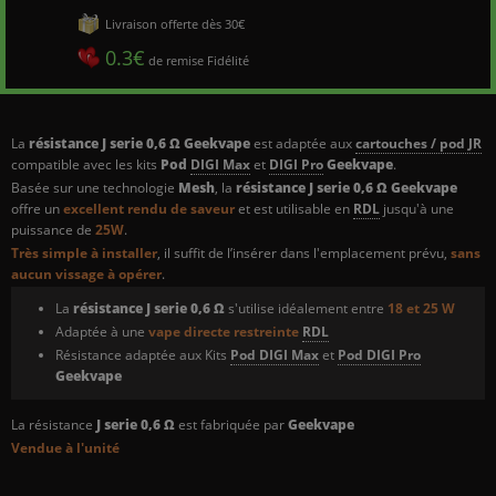
Livraison offerte dès 30€
0.3€
de remise Fidélité
La
résistance J serie 0,6
Ω
Geekvape
est adaptée aux
cartouches / pod JR
compatible avec les kits
Pod
DIGI Max
et
DIGI Pro
Geekvape
.
Basée sur une technologie
Mesh
, la
résistance J serie 0,6
Ω
Geekvape
offre un
excellent rendu de saveur
et est utilisable en
RDL
jusqu'à une
puissance de
25W
.
Très simple à installer
, il suffit de l’insérer dans l'emplacement prévu,
sans
aucun vissage à opérer
.
La
résistance J serie 0,6
Ω
s'utilise idéalement entre
18 et 25 W
Adaptée à une
vape directe restreinte
RDL
Résistance adaptée aux Kits
Pod DIGI Max
et
Pod DIGI Pro
Geekvape
La résistance
J serie 0,6
Ω
est fabriquée par
Geekvape
Vendue à l'unité