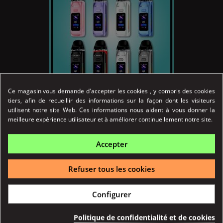


.
Prix
44,90 €
Ce magasin vous demande d'accepter les cookies , y compris des cookies
tiers, afin de recueillir des informations sur la façon dont les visiteurs
utilisent notre site Web. Ces informations nous aident à vous donner la
meilleure expérience utilisateur et à améliorer continuellement notre site.
KIT DIGI MAX 3000mAh Geekvape
Le nouveau Kit Pod Digi Max de Geekvape se pare,
Accepter
d’une...
Détail
Refuser tous les cookies
Achat Rapide
Configurer
Politique de confidentialité et de cookies