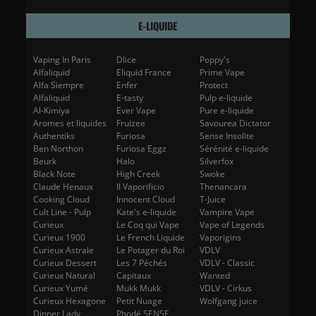
E-LIQUIDE
Vaping In Paris
Dlice
Poppy's
Alfaliquid
Eliquid France
Prime Vape
Alfa Siempre
Enfer
Protect
Alfaliquid
E-tasty
Pulp e-liquide
Al-Kimiya
Ever Vape
Pure e-liquide
Aromes et liquides
Fruizee
Savourea Dictator
Authentiks
Furiosa
Sense Insolite
Ben Northon
Furiosa Eggz
Sérénité e-liquide
(2 avis)
Beurk
Halo
Silverfox
Black Note
High Creek
Swoke
Claude Henaux
Il Vaporificio
Thenancara
Cooking Cloud
Innocent Cloud
T-Juice
Cult Line - Pulp
Kate's e-liquide
Vampire Vape
Curieux
Le Coq qui Vape
Vape of Legends
Curieux 1900
Le French Liquide
Vaporigins
Curieux Astrale
Le Potager du Roi
VDLV
Curieux Dessert
Les 7 Péchés
VDLV - Classic
Curieux Natural
Capitaux
Wanted
Curieux Yumé
Mukk Mukk
VDLV - Cirkus
Curieux Hexagone
Petit Nuage
Wolfgang juice
Dinner Lady
Phodé SENSE