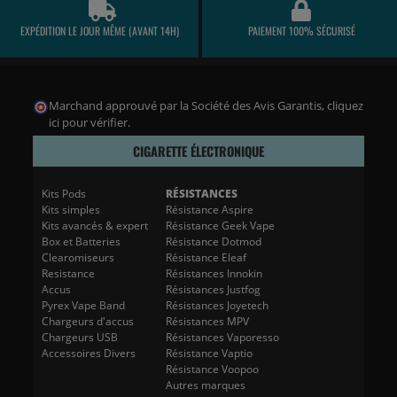
EXPÉDITION LE JOUR MÊME (AVANT 14H)
PAIEMENT 100% SÉCURISÉ
Marchand approuvé par la Société des Avis Garantis,
cliquez
ici pour vérifier
.
CIGARETTE ÉLECTRONIQUE
Kits Pods
RÉSISTANCES
Kits simples
Résistance Aspire
Kits avancés & expert
Résistance Geek Vape
Box et Batteries
Résistance Dotmod
Clearomiseurs
Résistance Eleaf
Resistance
Résistances Innokin
Accus
Résistances Justfog
Pyrex Vape Band
Résistances Joyetech
Chargeurs d'accus
Résistances MPV
Chargeurs USB
Résistances Vaporesso
Accessoires Divers
Résistance Vaptio
Résistance Voopoo
Autres marques