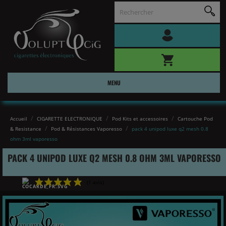
MENU
Accueil
CIGARETTE ELECTRONIQUE
Pod Kits et accessoires
Cartouche Pod
& Resistance
Pod & Résistances Vaporesso
pack 4 unipod luxe q2 mesh 0.8
ohm 3ml vaporesso
PACK 4 UNIPOD LUXE Q2 MESH 0.8 OHM 3ML VAPORESSO
(1 avis)