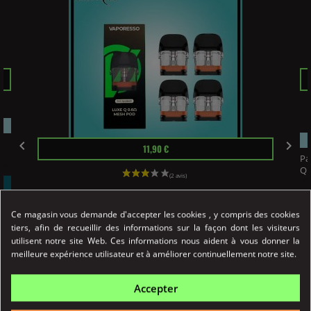
Pr
Prix


11,90 €
Pa
Q..
PACK 4 Unipod LUXE Q Mesh...
Ce magasin vous demande d'accepter les cookies , y compris des cookies
Pack 4 UniPod Luxe Q 0.6 Vaporesso pour le kit Pod
tiers, afin de recueillir des informations sur la façon dont les visiteurs
LUXE...
utilisent notre site Web. Ces informations nous aident à vous donner la
meilleure expérience utilisateur et à améliorer continuellement notre site.
Détail
Accepter
Achat Rapide