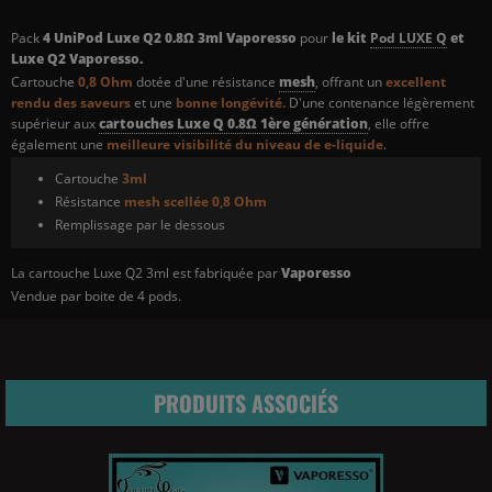
Pack
4 UniPod Luxe Q2 0.8Ω 3ml Vaporesso
pour
le kit
Pod LUXE Q
et
Luxe Q2 Vaporesso.
Cartouche
0,8 Ohm
dotée d'une résistance
mesh
, offrant un
excellent
rendu des saveurs
et une
bonne longévité.
D'une contenance légèrement
supérieur aux
cartouches Luxe Q 0.8Ω 1ère génération
, elle offre
également une
meilleure visibilité du niveau de e-liquide
.
Cartouche
3ml
Résistance
mesh scellée 0,8 Ohm
Remplissage par le dessous
La cartouche Luxe Q2 3ml est fabriquée par
Vaporesso
Vendue par boite de 4 pods.
PRODUITS ASSOCIÉS