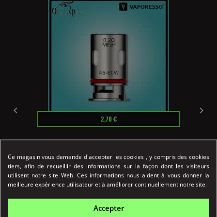


Prix
2,70 €
Résistance GTX MESH 0.2 Ohm...
Ce magasin vous demande d'accepter les cookies , y compris des cookies
Résistance GTX Mesh 0.2 ohm Vaporesso
tiers, afin de recueillir des informations sur la façon dont les visiteurs
compatible avec...
utilisent notre site Web. Ces informations nous aident à vous donner la
meilleure expérience utilisateur et à améliorer continuellement notre site.
Détail
Achat Rapide
Accepter