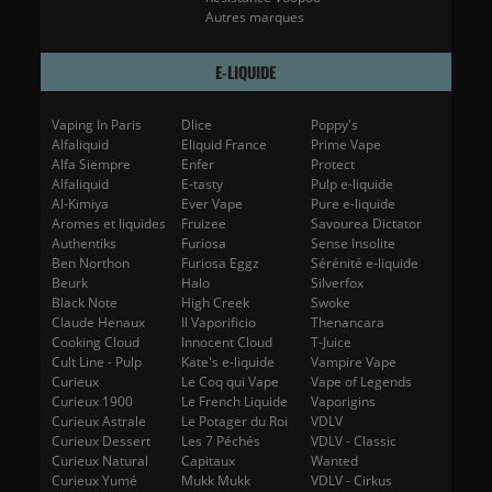
Autres marques
E-LIQUIDE
Vaping In Paris
Dlice
Poppy's
Alfaliquid
Eliquid France
Prime Vape
Alfa Siempre
Enfer
Protect
Alfaliquid
E-tasty
Pulp e-liquide
Al-Kimiya
Ever Vape
Pure e-liquide
Aromes et liquides
Fruizee
Savourea Dictator
Authentiks
Furiosa
Sense Insolite
Ben Northon
Furiosa Eggz
Sérénité e-liquide
Beurk
Halo
Silverfox
Black Note
High Creek
Swoke
Claude Henaux
Il Vaporificio
Thenancara
Cooking Cloud
Innocent Cloud
T-Juice
Cult Line - Pulp
Kate's e-liquide
Vampire Vape
Curieux
Le Coq qui Vape
Vape of Legends
Curieux 1900
Le French Liquide
Vaporigins
Curieux Astrale
Le Potager du Roi
VDLV
Curieux Dessert
Les 7 Péchés
VDLV - Classic
Curieux Natural
Capitaux
Wanted
Curieux Yumé
Mukk Mukk
VDLV - Cirkus