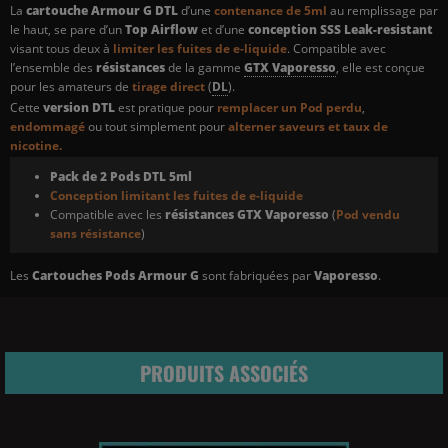
La
cartouche Armour G DTL
d’une
contenance de 5ml
au remplissage par
le haut, se pare d’un
Top Airflow
et d’une
conception SSS Leak-resistant
visant tous deux à
limiter les fuites de e-liquide
. Compatible avec
l’ensemble des
résistances
de la gamme
GTX Vaporesso
, elle est conçue
pour les amateurs de
tirage direct
(
DL
).
Cette
version
DTL
est pratique pour
remplacer un Pod perdu
,
endommagé
ou tout simplement pour
alterner saveurs et taux de
nicotine.
Pack de 2 Pods DTL 5ml
Conception limitant les fuites de e-liquide
Compatible avec les
résistances GTX Vaporesso
(
Pod vendu
sans résistance
)
Les
Cartouches Pods Armour G
sont fabriquées par
Vaporesso
.
PRODUITS ASSOCIÉS