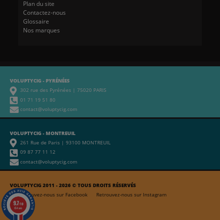
Plan du site
Contactez-nous
Glossaire
Nos marques
VOLUPTYCIG - PYRÉNÉES
302 rue des Pyrénées | 75020 PARIS
01 71 19 51 80
contact@voluptycig.com
VOLUPTYCIG - MONTREUIL
261 Rue de Paris | 93100 MONTREUIL
09 87 77 11 12
contact@voluptycig.com
VOLUPTYCIG 2011 - 2026 © TOUS DROITS RÉSERVÉS
Retrouvez-nous sur Facebook
Retrouvez-nous sur Instagram
9.7
/10
654 avis