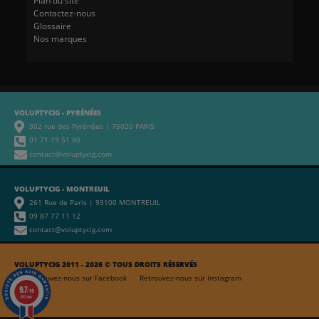
Plan du site
Contactez-nous
Glossaire
Nos marques
VOLUPTYCIG - PYRÉNÉES
302 rue des Pyrénées | 75020 PARIS
01 71 19 51 80
contact@voluptycig.com
VOLUPTYCIG - MONTREUIL
261 Rue de Paris | 93100 MONTREUIL
09 87 77 11 12
contact@voluptycig.com
VOLUPTYCIG 2011 - 2026 © TOUS DROITS RÉSERVÉS
Retrouvez-nous sur Facebook
Retrouvez-nous sur Instagram
9.7
/10
653 avis