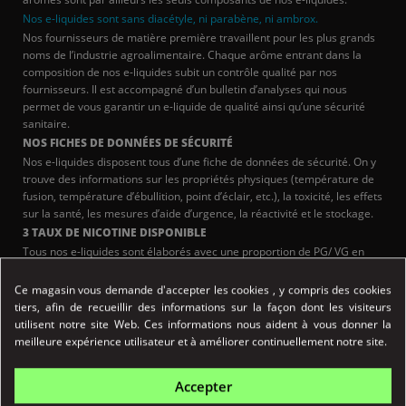
Nos e-liquides sont sans diacétyle, ni parabène, ni ambrox.
Nos fournisseurs de matière première travaillent pour les plus grands
noms de l’industrie agroalimentaire. Chaque arôme entrant dans la
composition de nos e-liquides subit un contrôle qualité par nos
fournisseurs. Il est accompagné d’un bulletin d’analyses qui nous
permet de vous garantir un e-liquide de qualité ainsi qu’une sécurité
sanitaire.
NOS FICHES DE DONNÉES DE SÉCURITÉ
Nos e-liquides disposent tous d’une fiche de données de sécurité. On y
trouve des informations sur les propriétés physiques (température de
fusion, température d’ébullition, point d’éclair, etc.), la toxicité, les effets
sur la santé, les mesures d’aide d’urgence, la réactivité et le stockage.
3 TAUX DE NICOTINE DISPONIBLE
Tous nos e-liquides sont élaborés avec une proportion de PG/ VG en
70/30.
Ils existent sous 4 concentrations de nicotine :
Ce magasin vous demande d'accepter les cookies , y compris des cookies
0 mg / 6 mg / 12 mg
tiers, afin de recueillir des informations sur la façon dont les visiteurs
utilisent notre site Web. Ces informations nous aident à vous donner la
meilleure expérience utilisateur et à améliorer continuellement notre site.
Caractéristiques du Fraise Sauvage PULP
Flacon :
10 ml, PET
Origine :
FRANCE
Accepter
Arômes :
Alimentaires