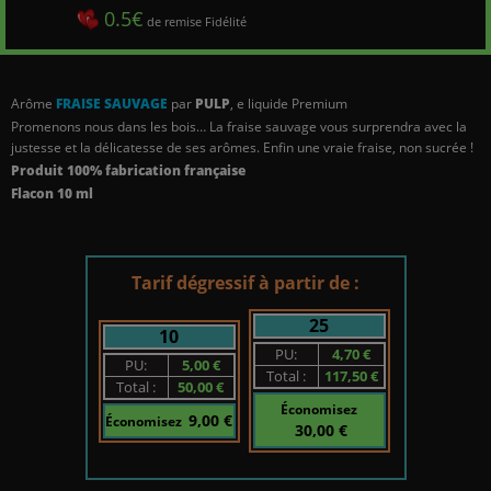
0.5€
de remise Fidélité
Arôme
FRAISE SAUVAGE
par
PULP
,
e liquide Premium
Promenons nous dans les bois… La fraise sauvage vous surprendra avec la
justesse et la délicatesse de ses arômes. Enfin une vraie fraise, non sucrée !
Produit 100% fabrication française
Flacon 10 ml
Tarif dégressif à partir de :
25
10
PU:
4,70 €
PU:
5,00 €
Total :
117,50 €
Total :
50,00 €
Économisez
9,00 €
Économisez
30,00 €