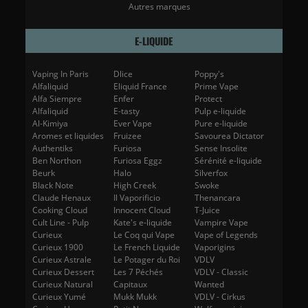
Autres marques
E-LIQUIDE
Vaping In Paris
Dlice
Poppy's
Alfaliquid
Eliquid France
Prime Vape
Alfa Siempre
Enfer
Protect
Alfaliquid
E-tasty
Pulp e-liquide
Al-Kimiya
Ever Vape
Pure e-liquide
Aromes et liquides
Fruizee
Savourea Dictator
Authentiks
Furiosa
Sense Insolite
Ben Northon
Furiosa Eggz
Sérénité e-liquide
Beurk
Halo
Silverfox
Black Note
High Creek
Swoke
Claude Henaux
Il Vaporificio
Thenancara
Cooking Cloud
Innocent Cloud
T-Juice
Cult Line - Pulp
Kate's e-liquide
Vampire Vape
Curieux
Le Coq qui Vape
Vape of Legends
Curieux 1900
Le French Liquide
Vaporigins
Curieux Astrale
Le Potager du Roi
VDLV
Curieux Dessert
Les 7 Péchés
VDLV - Classic
Curieux Natural
Capitaux
Wanted
Curieux Yumé
Mukk Mukk
VDLV - Cirkus