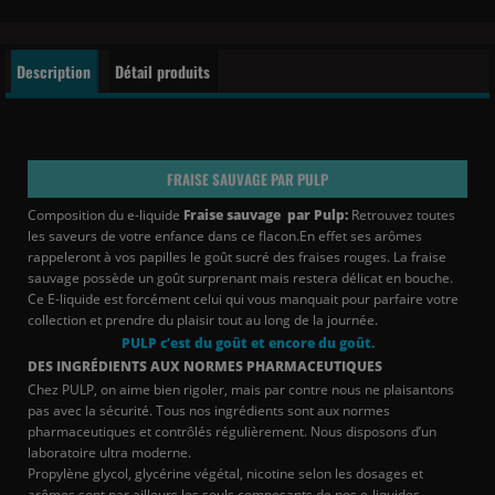
Description
Détail produits
FRAISE SAUVAGE PAR PULP
Composition du e-liquide
Fraise sauvage par Pulp:
Retrouvez toutes
les saveurs de votre enfance dans ce flacon.En effet ses arômes
rappeleront à vos papilles le goût sucré des fraises rouges. La fraise
sauvage possède un goût surprenant mais restera délicat en bouche.
Ce E-liquide est forcément celui qui vous manquait pour parfaire votre
collection et prendre du plaisir tout au long de la journée.
PULP c’est du goût et encore du goût.
DES INGRÉDIENTS AUX NORMES PHARMACEUTIQUES
Chez PULP, on aime bien rigoler, mais par contre nous ne plaisantons
pas avec la sécurité. Tous nos ingrédients sont aux normes
pharmaceutiques et contrôlés régulièrement. Nous disposons d’un
laboratoire ultra moderne.
Propylène glycol, glycérine végétal, nicotine selon les dosages et
arômes sont par ailleurs les seuls composants de nos e-liquides.