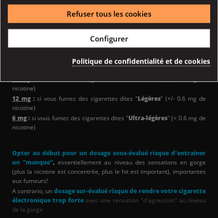
Taux PG/VG :
70/30
Refuser tous les cookies
Composition
: PG, VG, Arômes et nicotine selon dosage
Configurer
Premier achat
:
Lors de votre premier achat, nous vous recommandons de commencer
avec un dosage en nicotine correspondant
à votre consommation du
Politique de confidentialité et de cookies
moment.
16 mg
:
si vous fumez des cigarettes dites "
Normales
" (+/- 0.8 mg de
nicotine)
12 mg
:
si vous fumez des cigarettes dites "
Légères
" (+/- 0.6 mg de
nicotine)
6 mg
:
si vous fumez des cigarettes dites "
Ultra-légères
" (< 0.6 mg de
nicotine)
Opter au début pour un dosage sous-évalué risque d'entrainer
un "manque"
,
essentiellement au niveau des
sensations en gorge
(plus la nicotine est concentrée, plus le hit est important), importantes
aux fumeurs!
A contrario, un
dosage sur-évalué risque de rendre votre cigarette
électronique trop forte
avec une sensation "d'agression" au niveau
de la gorge