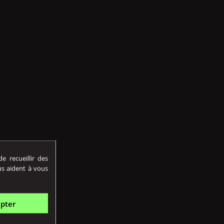
 recueillir des
us aident à vous
pter