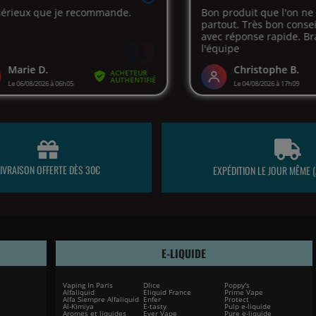
LIVRAISON OFFERTE DÈS 30€
EXPÉDITION LE JOUR MÊME (
E-LIQUIDE
Vaping In Paris
Dlice
Poppy's
Alfaliquid
Eliquid France
Prime Vape
Alfa Siempre Alfaliquid
Enfer
Protect
Al-Kimiya
E-tasty
Pulp e-liquide
Aromes et liquides
Ever Vape
Pure e-liquide