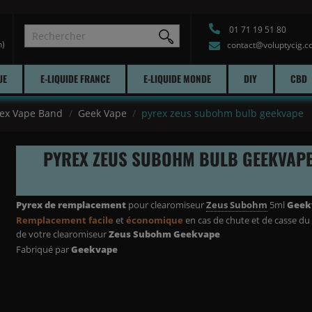
01 71 19 51 80
h)
contact@voluptycig.
UE
E-LIQUIDE FRANCE
E-LIQUIDE MONDE
DIY
CBD
rex Vape Band
Geek Vape
pyrex zeus subohm bulb geekvape
PYREX ZEUS SUBOHM BULB GEEKVAP
Pyrex de remplacement
pour clearomiseur
Zeus Subohm
5ml
Geek
Remplacement facile
et
économique
en cas de chute et de casse du
de votre clearomiseur
Zeus Subohm Geekvape
Fabriqué par
Geekvape