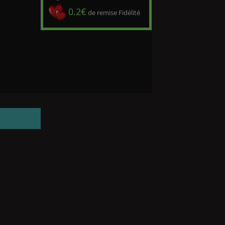
0.2€
de remise Fidélité