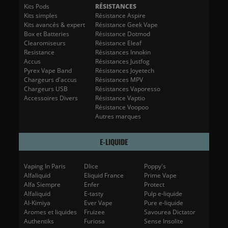
Kits Pods
RÉSISTANCES
Kits simples
Résistance Aspire
Kits avancés & expert
Résistance Geek Vape
Box et Batteries
Résistance Dotmod
Clearomiseurs
Résistance Eleaf
Resistance
Résistances Innokin
Accus
Résistances Justfog
Pyrex Vape Band
Résistances Joyetech
Chargeurs d'accus
Résistances MPV
Chargeurs USB
Résistances Vaporesso
Accessoires Divers
Résistance Vaptio
Résistance Voopoo
Autres marques
E-LIQUIDE
Vaping In Paris
Dlice
Poppy's
Alfaliquid
Eliquid France
Prime Vape
Alfa Siempre
Enfer
Protect
Alfaliquid
E-tasty
Pulp e-liquide
Al-Kimiya
Ever Vape
Pure e-liquide
Aromes et liquides
Fruizee
Savourea Dictator
Authentiks
Furiosa
Sense Insolite