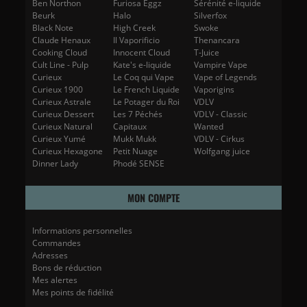
Ben Northon
Furiosa Eggz
Sérénité e-liquide
Beurk
Halo
Silverfox
Black Note
High Creek
Swoke
Claude Henaux
Il Vaporificio
Thenancara
Cooking Cloud
Innocent Cloud
T-Juice
Cult Line - Pulp
Kate's e-liquide
Vampire Vape
Curieux
Le Coq qui Vape
Vape of Legends
Curieux 1900
Le French Liquide
Vaporigins
Curieux Astrale
Le Potager du Roi
VDLV
Curieux Dessert
Les 7 Péchés
VDLV - Classic
Curieux Natural
Capitaux
Wanted
Curieux Yumé
Mukk Mukk
VDLV - Cirkus
Curieux Hexagone
Petit Nuage
Wolfgang juice
Dinner Lady
Phodé SENSE
MON COMPTE
Informations personnelles
Commandes
Adresses
Bons de réduction
Mes alertes
Mes points de fidélité