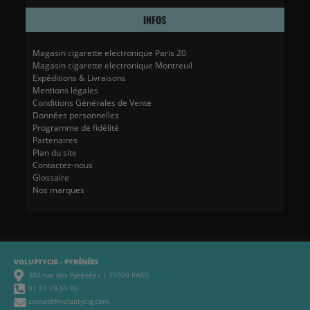
INFOS
Magasin cigarette electronique Paris 20
Magasin cigarette electronique Montreuil
Expéditions & Livraisons
Mentions légales
Conditions Générales de Vente
Données personnelles
Programme de fidélité
Partenaires
Plan du site
Contactez-nous
Glossaire
Nos marques
VOLUPTYCIG - PYRÉNÉES
302 rue des Pyrénées | 75020 PARIS
01 71 19 51 80
contact@voluptycig.com