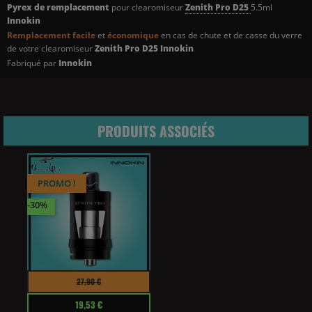
Pyrex de remplacement
pour clearomiseur
Zenith
Pro D25
5.5ml
Innokin
Remplacement facile
et
économique
en cas de chute et de casse du verre
de votre clearomiseur
Zenith Pro D25 Innokin
Fabriqué par
Innokin
PRODUITS ASSOCIÉS
PROMO !
-30%
Prix
Prix
27,90 €
habituel
19,53 €