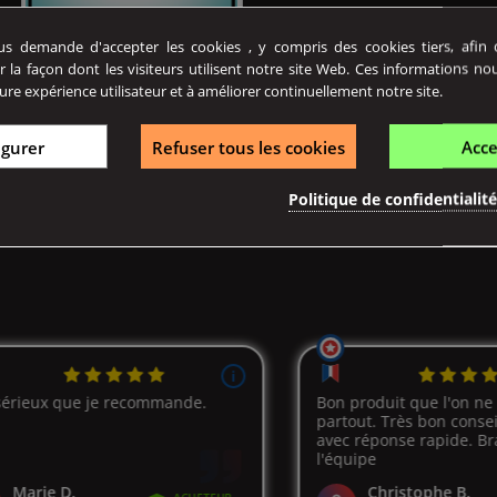
 demande d'accepter les cookies , y compris des cookies tiers, afin de
Référence
02866
r la façon dont les visiteurs utilisent notre site Web. Ces informations no
ure expérience utilisateur et à améliorer continuellement notre site.
igurer
Refuser tous les cookies
Acce
MATIÈRE
Pyrex
Politique de confidentialit