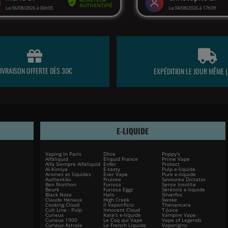
LIVRAISON OFFERTE DÈS 30€
EXPÉDITION LE JOUR MÊME (
E-LIQUIDE
Vaping In Paris
Dlice
Poppy's
Alfaliquid
Eliquid France
Prime Vape
Alfa Siempre Alfaliquid
Enfer
Protect
Al-Kimiya
E-tasty
Pulp e-liquide
Aromes et liquides
Ever Vape
Pure e-liquide
Authentiks
Fruizee
Savourea Dictator
Ben Northon
Furiosa
Sense Insolite
Beurk
Furiosa Eggz
Sérénité e-liquide
Black Note
Halo
Silverfox
Claude Henaux
High Creek
Swoke
Cooking Cloud
Il Vaporificio
Thenancara
Cult Line - Pulp
Innocent Cloud
T-Juice
Curieux
Kate's e-liquide
Vampire Vape
Curieux 1900
Le Coq qui Vape
Vape of Legends
Curieux Astrale
Le French Liquide
Vaporigins