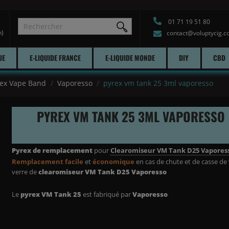
01 71 19 51 80
h)
contact@voluptycig.
UE
E-LIQUIDE FRANCE
E-LIQUIDE MONDE
DIY
CBD
rex Vape Band
Vaporesso
pyrex vm tank 25 3ml vaporesso
PYREX VM TANK 25 3ML VAPORESSO
Pyrex de remplacement
pour
Clearomiseur VM Tank D25 Vapores
Remplacement facile
et
économique
en cas de chute et de casse de
verre de
clearomiseur VM Tank D25 Vaporesso
Le
pyrex VM Tank 25
est fabriqué par
Vaporesso