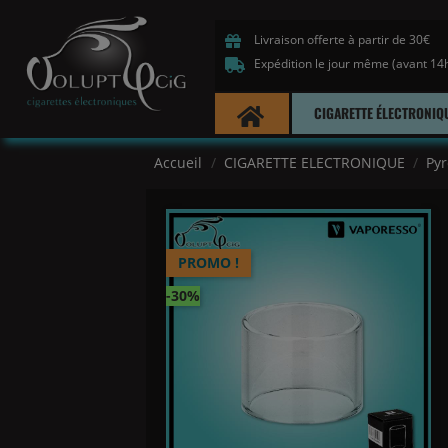
Livraison offerte à partir de 30€
Expédition le jour même (avant 14
CIGARETTE ÉLECTRONIQ
Accueil
CIGARETTE ELECTRONIQUE
Py
PROMO !
-30%