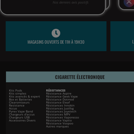
MAGASINS OUVERTS DE 11H À 19H30
CIGARETTE ÉLECTRONIQUE
Kits Pods
RÉSISTANCES
Kits simples
Résistance Aspire
Kits avancés & expert
Résistance Geek Vape
Box et Batteries
Résistance Dotmod
Clearomiseurs
Résistance Eleaf
Resistance
Résistances Innokin
Accus
Résistances Justfog
Pyrex Vape Band
Résistances Joyetech
Chargeurs d'accus
Résistances MPV
Chargeurs USB
Résistances Vaporesso
Accessoires Divers
Résistance Vaptio
Résistance Voopoo
Autres marques