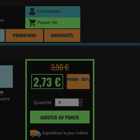
Connexion
com
Panier
(0)
PROMOTIONS
NOUVEAUTÉS
3,90 €
2,73 €
PROMO - 30%
so
 votre
Quantité
AJOUTER AU PANIER
Expédition le jour même