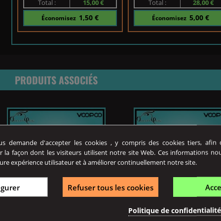
Total :
15,00 €
Total :
28,00 €
1,50 €
5,00 €
Économisez
Économisez
PRODUITS ASSOCIÉS
 demande d'accepter les cookies , y compris des cookies tiers, afin de
r la façon dont les visiteurs utilisent notre site Web. Ces informations no
ure expérience utilisateur et à améliorer continuellement notre site.
igurer
Refuser tous les cookies
Acce
Prix
Prix
43,90 €
8,90 €
Politique de confidentialit