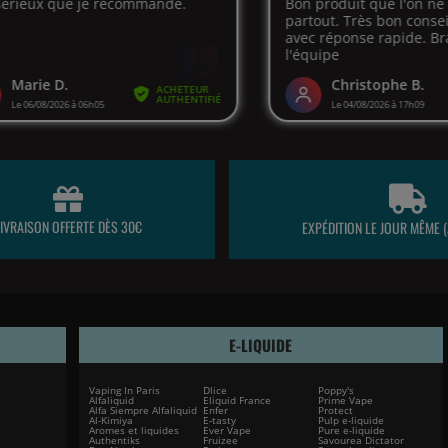
LIVRAISON OFFERTE DÈS 30€
EXPÉDITION LE JOUR MÊME (
E-LIQUIDE
Vaping In Paris
Dlice
Poppy's
Alfaliquid
Eliquid France
Prime Vape
Alfa Siempre Alfaliquid
Enfer
Protect
Al-Kimiya
E-tasty
Pulp e-liquide
Aromes et liquides
Ever Vape
Pure e-liquide
Authentiks
Fruizee
Savourea Dictator