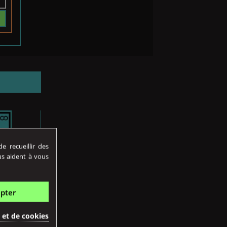
 recueillir des
us aident à vous
Prix
27,90
pter
Prix
8,90 €

é et de cookies
KIT POD DORIC 6