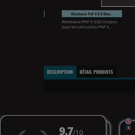
OD DORIC 60 PRO Voopoo
Résistance PnP X 0.6 Ohm...
od DORIC 60 Pro Voopoo
Résistance PNP X 0,6Ω Voopoo
une évolution du...
pour les cartouches PNP X...
DESCRIPTION
DÉTAIL PRODUITS