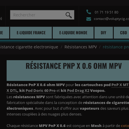
01 71 19 51 80
h)
contact@voluptycig.
UE
E-LIQUIDE FRANCE
E-LIQUIDE MONDE
DIY
CBD
istance cigarette electronique
Résistances MPV
résistance p
RÉSISTANCE PNP X 0.6 OHM MPV
Résistance PnP X 0.6 ohm MPV
pour
les cartouches pod
PnP X MT
X DTL
, kit
Pod Doric 60 Pro
et
kit
Pod Drag X2
Voopoo.
Les
résistances MPV
sont fabriquées avec attention dans une unité d
fabrication spécialisée dans la conception de
résistances de cigarett
électroniques
. Avec pour but d'offrir aux
vapoteurs
des saveurs plus
intenses couplées à des nuages plus denses.
Chaque résistance
MPV PnP X 0.6
est conçue en
Mesh
à partir de
cot