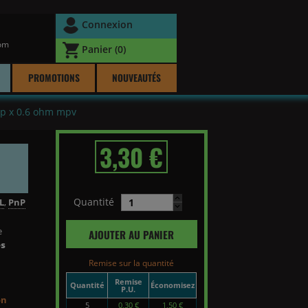
Connexion
com
Panier
(0)
PROMOTIONS
NOUVEAUTÉS
np x 0.6 ohm mpv
3,30 €
Quantité
L
,
PnP
e
AJOUTER AU PANIER
es
Remise sur la quantité
Remise
Quantité
Économisez
P.U.
on
5
0,30 €
1,50 €