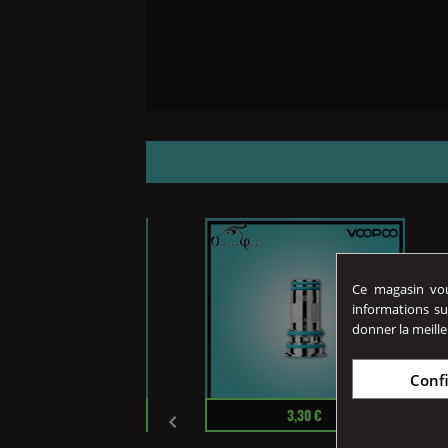
Ce magasin vous
informations su
donner la meille
Conf
Prix
27,90 €
3,30 €
