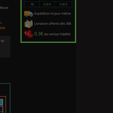
10
0,50 €
5,00 €
lleure
Expédition le jour même
un
Livraison offerte dès 30€
lité
0.3€
de remise Fidélité
3 W