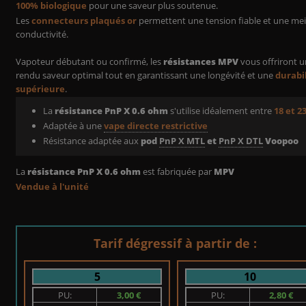
100% biologique
pour une saveur plus soutenue.
Les
connecteurs plaqués or
permettent une tension fiable et une mei
conductivité.
Vapoteur débutant ou confirmé, les
résistances MPV
vous offriront 
rendu saveur optimal tout en garantissant une longévité et une
durabi
supérieure
.
La
résistance PnP X 0.6 ohm
s'utilise idéalement entre
18 et 2
Adaptée à une
vape directe restrictive
Résistance adaptée aux
pod
PnP X MTL
et
PnP X DTL
Voopoo
La
résistance PnP X 0.6 ohm
est fabriquée par
MPV
Vendue à l'unité
Tarif dégressif à partir de :
5
10
PU:
3,00 €
PU:
2,80 €