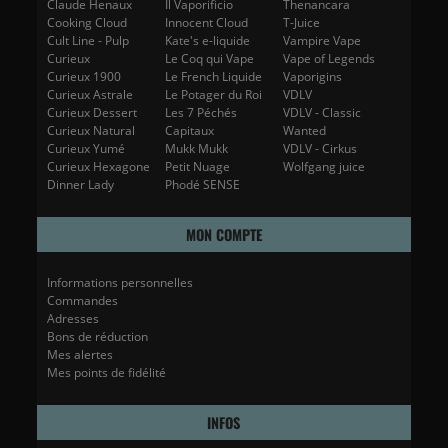
Claude Henaux
Il Vaporificio
Thenancara
Cooking Cloud
Innocent Cloud
T-Juice
Cult Line - Pulp
Kate's e-liquide
Vampire Vape
Curieux
Le Coq qui Vape
Vape of Legends
Curieux 1900
Le French Liquide
Vaporigins
Curieux Astrale
Le Potager du Roi
VDLV
Curieux Dessert
Les 7 Péchés
VDLV - Classic
Curieux Natural
Capitaux
Wanted
Curieux Yumé
Mukk Mukk
VDLV - Cirkus
Curieux Hexagone
Petit Nuage
Wolfgang juice
Dinner Lady
Phodé SENSE
MON COMPTE
Informations personnelles
Commandes
Adresses
Bons de réduction
Mes alertes
Mes points de fidélité
INFOS