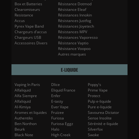
Box et Batteries
Résistance Dotmod
Clearomiseurs
Résistance Eleaf
Resistance
Résistances Innokin
Accus
Résistances Justfog
Pyrex Vape Band
Résistances Joyetech
Chargeurs d'accus
Résistances MPV
Chargeurs USB
Résistances Vaporesso
Accessoires Divers
Résistance Vaptio
Résistance Voopoo
Autres marques
E-LIQUIDE
Vaping In Paris
Dlice
Poppy's
Alfaliquid
Eliquid France
Prime Vape
Alfa Siempre
Enfer
Protect
Alfaliquid
E-tasty
Pulp e-liquide
Al-Kimiya
Ever Vape
Pure e-liquide
Aromes et liquides
Fruizee
Savourea Dictator
Authentiks
Furiosa
Sense Insolite
Ben Northon
Furiosa Eggz
Sérénité e-liquide
Beurk
Halo
Silverfox
Black Note
High Creek
Swoke