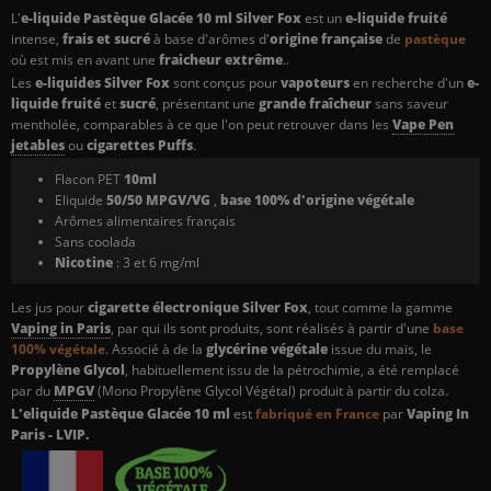
L'
e-liquide Pastèque Glacée
10 ml Silver Fox
est un
e-liquide fruité
intense,
frais et sucré
à base d'arômes d'
origine française
de
pastèque
où est mis en avant une
fraicheur extrême
..
Les
e-liquides Silver Fox
sont conçus pour
vapoteurs
en recherche d'un
e-
liquide fruité
et
sucré
,
présentant une
grande fraîcheur
sans saveur
mentholée, comparables à ce que l'on peut retrouver dans les
Vape Pen
jetables
ou
cigarettes Puffs
.
Flacon PET
10
ml
Eliquide
50/50 MPGV/VG
,
base 100% d'origine végétale
Arômes alimentaires français
Sans coolada
Nicotine
: 3 et 6 mg/ml
Les jus pour
cigarette électronique Silver Fox
, tout comme la gamme
Vaping in Paris
, par qui ils sont produits, sont réalisés à partir d'une
base
100% végétale
. Associé à de la
glycérine végétale
issue du maïs, le
Propylène Glycol
, habituellement issu de la pétrochimie, a été remplacé
par du
MPGV
(Mono Propylène Glycol Végétal) produit à partir du colza
.
L'eliquide Pastèque Glacée 10 ml
est
fabriqué en France
par
Vaping In
Paris - LVIP.