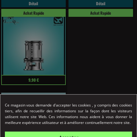
Détail
Détail
Achat Rapide
Achat Rapide
Prix
9,90 €
Résistance BDC V2 0.4*4 BD...
Résistances BDC 0.4 ohm BD Vape
Ce magasin vous demande d'accepter les cookies , y compris des cookies
pour le kit Blaster et...
tiers, afin de recueillir des informations sur la façon dont les visiteurs
utilisent notre site Web. Ces informations nous aident à vous donner la
meilleure expérience utilisateur et à améliorer continuellement notre site.