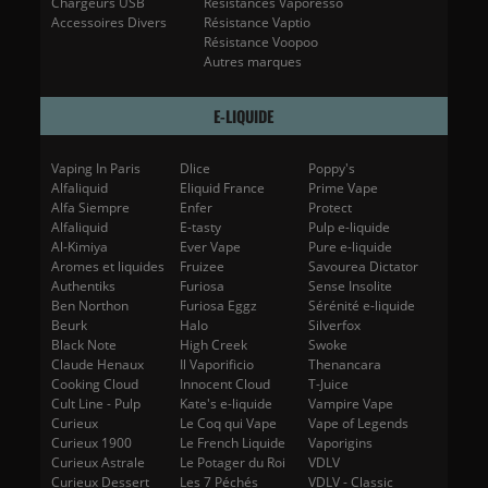
Chargeurs USB
Résistances Vaporesso
Accessoires Divers
Résistance Vaptio
Résistance Voopoo
Autres marques
E-LIQUIDE
Vaping In Paris
Dlice
Poppy's
Alfaliquid
Eliquid France
Prime Vape
Alfa Siempre
Enfer
Protect
Alfaliquid
E-tasty
Pulp e-liquide
Al-Kimiya
Ever Vape
Pure e-liquide
Aromes et liquides
Fruizee
Savourea Dictator
Authentiks
Furiosa
Sense Insolite
Ben Northon
Furiosa Eggz
Sérénité e-liquide
Beurk
Halo
Silverfox
Black Note
High Creek
Swoke
Claude Henaux
Il Vaporificio
Thenancara
Cooking Cloud
Innocent Cloud
T-Juice
Cult Line - Pulp
Kate's e-liquide
Vampire Vape
Curieux
Le Coq qui Vape
Vape of Legends
Curieux 1900
Le French Liquide
Vaporigins
Curieux Astrale
Le Potager du Roi
VDLV
Curieux Dessert
Les 7 Péchés
VDLV - Classic