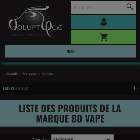
MENU
Accueil
Marques
bd vape
FILTRES
(5 PRODUITS)
LISTE DES PRODUITS DE LA
MARQUE BD VAPE
Pertinence

Trier par :