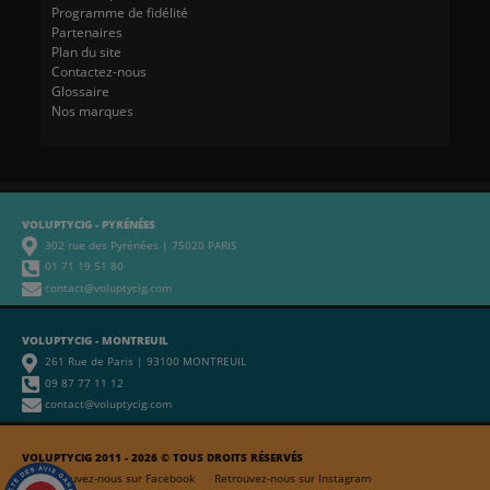
Programme de fidélité
Partenaires
Plan du site
Contactez-nous
Glossaire
Nos marques
VOLUPTYCIG - PYRÉNÉES
302 rue des Pyrénées | 75020 PARIS
01 71 19 51 80
contact@voluptycig.com
VOLUPTYCIG - MONTREUIL
261 Rue de Paris | 93100 MONTREUIL
09 87 77 11 12
contact@voluptycig.com
VOLUPTYCIG 2011 - 2026 © TOUS DROITS RÉSERVÉS
Retrouvez-nous sur Facebook
Retrouvez-nous sur Instagram