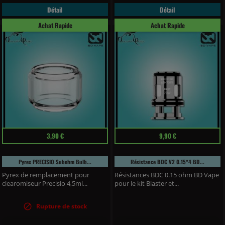
Détail
Détail
Achat Rapide
Achat Rapide
Prix
Prix
3,90 €
9,90 €
Pyrex PRECISIO Subohm Bulb...
Résistance BDC V2 0.15*4 BD...
Pyrex de remplacement pour
Résistances BDC 0.15 ohm BD Vape
clearomiseur Precisio 4,5ml...
pour le kit Blaster et...

Rupture de stock