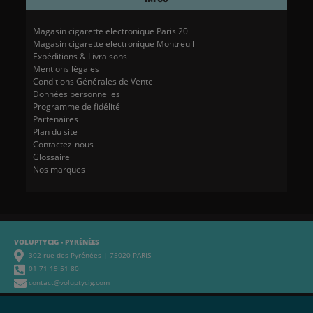
Magasin cigarette electronique Paris 20
Magasin cigarette electronique Montreuil
Expéditions & Livraisons
Mentions légales
Conditions Générales de Vente
Données personnelles
Programme de fidélité
Partenaires
Plan du site
Contactez-nous
Glossaire
Nos marques
VOLUPTYCIG - PYRÉNÉES
302 rue des Pyrénées | 75020 PARIS
01 71 19 51 80
contact@voluptycig.com