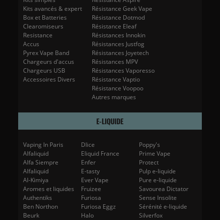
Kits avancés & expert
Résistance Geek Vape
Box et Batteries
Résistance Dotmod
Clearomiseurs
Résistance Eleaf
Resistance
Résistances Innokin
Accus
Résistances Justfog
Pyrex Vape Band
Résistances Joyetech
Chargeurs d'accus
Résistances MPV
Chargeurs USB
Résistances Vaporesso
Accessoires Divers
Résistance Vaptio
Résistance Voopoo
Autres marques
E-LIQUIDE
Vaping In Paris
Dlice
Poppy's
Alfaliquid
Eliquid France
Prime Vape
Alfa Siempre
Enfer
Protect
Alfaliquid
E-tasty
Pulp e-liquide
Al-Kimiya
Ever Vape
Pure e-liquide
Aromes et liquides
Fruizee
Savourea Dictator
Authentiks
Furiosa
Sense Insolite
Ben Northon
Furiosa Eggz
Sérénité e-liquide
Beurk
Halo
Silverfox