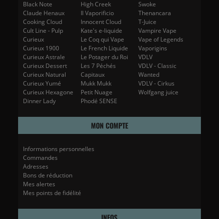
Black Note
High Creek
Swoke
Claude Henaux
Il Vaporificio
Thenancara
Cooking Cloud
Innocent Cloud
T-Juice
Cult Line - Pulp
Kate's e-liquide
Vampire Vape
Curieux
Le Coq qui Vape
Vape of Legends
Curieux 1900
Le French Liquide
Vaporigins
Curieux Astrale
Le Potager du Roi
VDLV
Curieux Dessert
Les 7 Péchés
VDLV - Classic
Curieux Natural
Capitaux
Wanted
Curieux Yumé
Mukk Mukk
VDLV - Cirkus
Curieux Hexagone
Petit Nuage
Wolfgang juice
Dinner Lady
Phodé SENSE
MON COMPTE
Informations personnelles
Commandes
Adresses
Bons de réduction
Mes alertes
Mes points de fidélité
INFOS