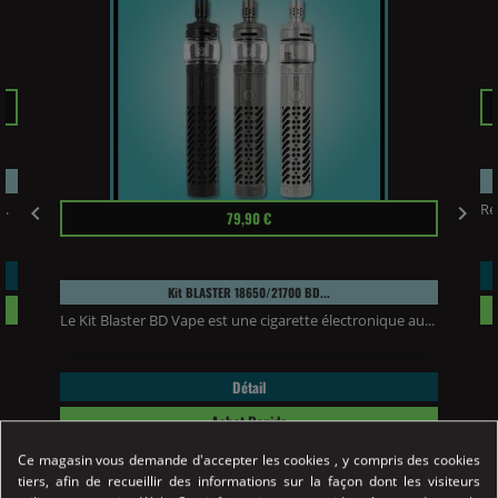
Pr
..
Ré
Prix


79,90 €
Kit BLASTER 18650/21700 BD...
Le Kit Blaster BD Vape est une cigarette électronique au...
Détail
Achat Rapide
Ce magasin vous demande d'accepter les cookies , y compris des cookies
tiers, afin de recueillir des informations sur la façon dont les visiteurs