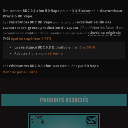
Résistances
BDC 0.3 ohm BD Vape
pour le
kit Blaster
et le
clearomiseur
Precisio BD Vape
.
Les
résistances BDC BD Vape
promettent un
excellent rendu des
saveurs
et une
grosse production de vapeur
. Afin d'éviter les fuites, il est
recommandé d'utiliser des e-liquides avec un taux de
Glycérine
Végétale
(VG)
égal ou supérieur à 70%
.
La
résistance BDC 0,3 Ω
s'utilise entre
40 et 60 W
Adaptée à une
vape aérienne
Les
résistances BDC 0.3 ohm
sont fabriquées par
BD
Vape
Vendue par 4 unités
PRODUITS ASSOCIÉS