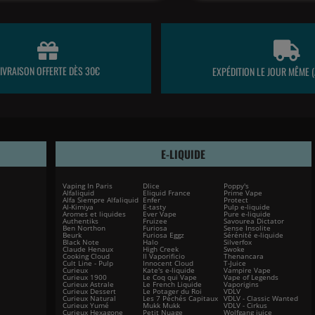
LIVRAISON OFFERTE DÈS 30€
EXPÉDITION LE JOUR MÊME (
E-LIQUIDE
Vaping In Paris
Dlice
Poppy's
Alfaliquid
Eliquid France
Prime Vape
Alfa Siempre Alfaliquid
Enfer
Protect
Al-Kimiya
E-tasty
Pulp e-liquide
Aromes et liquides
Ever Vape
Pure e-liquide
Authentiks
Fruizee
Savourea Dictator
Ben Northon
Furiosa
Sense Insolite
Beurk
Furiosa Eggz
Sérénité e-liquide
Black Note
Halo
Silverfox
Claude Henaux
High Creek
Swoke
Cooking Cloud
Il Vaporificio
Thenancara
Cult Line - Pulp
Innocent Cloud
T-Juice
Curieux
Kate's e-liquide
Vampire Vape
Curieux 1900
Le Coq qui Vape
Vape of Legends
Curieux Astrale
Le French Liquide
Vaporigins
Curieux Dessert
Le Potager du Roi
VDLV
Curieux Natural
Les 7 Péchés Capitaux
VDLV - Classic Wanted
Curieux Yumé
Mukk Mukk
VDLV - Cirkus
Curieux Hexagone
Petit Nuage
Wolfgang juice