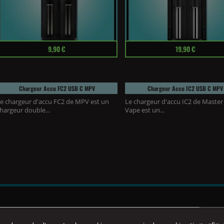
rix
Prix
9,90 €
19,90 €
Chargeur Accu FC2 USB C MPV
Chargeur Accu IC2 USB C MPV
e chargeur d'accu FC2 de MPV est un
Le chargeur d'accu IC2 de Master
hargeur double...
Vape est un...
ÉCURITÉ D'UN ACCU DE CIGARETTE ÉLECTRONIQUE: