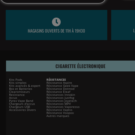
MAGASINS OUVERTS DE 11H À 19H30
CIGARETTE ÉLECTRONIQUE
Kits Pods
RÉSISTANCES
Kits simples
Résistance Aspire
Kits avancés & expert
Résistance Geek Vape
Box et Batteries
Résistance Dotmod
Clearomiseurs
Résistance Eleaf
Resistance
Résistances Innokin
Accus
Résistances Justfog
Pyrex Vape Band
Résistances Joyetech
Chargeurs d'accus
Résistances MPV
Chargeurs USB
Résistances Vaporesso
Accessoires Divers
Résistance Vaptio
Résistance Voopoo
Autres marques