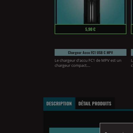
Prix
P
5,90 €
Chargeur Accu FC1 USB C MPV
Le chargeur d'accu FC1 de MPV est un
L
chargeur compact,...
c
DESCRIPTION
DÉTAIL PRODUITS
RÈGLES DE S