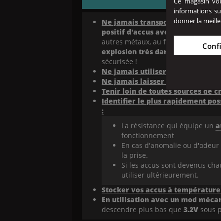
Ce magasin vous
informations su
donner la meille
Ne jamais transporter des accus
positif d'accus avec un objet mét
autres métaux, au fond d'une poche
Conf
explosion très dangereuse !
Les p
sécurisée !
Ne jamais utiliser un accu endo
Ne jamais laisser des accu charg
Tenir loin de toutes sources de 
Identifier le plus rapidement po
:
La résistance qui équipe un
a
fonctionnement
En cas d'anomalie ou d'odeur
la prise.
Si les accus sont devenus chau
utiliser ultérieurement.
Stocker vos accus à température
En utilisation avec un mod mécan
descendre plus bas que
3.2V
sous p