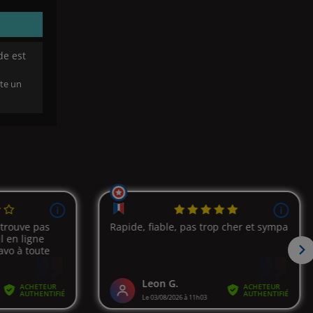
de est
te un