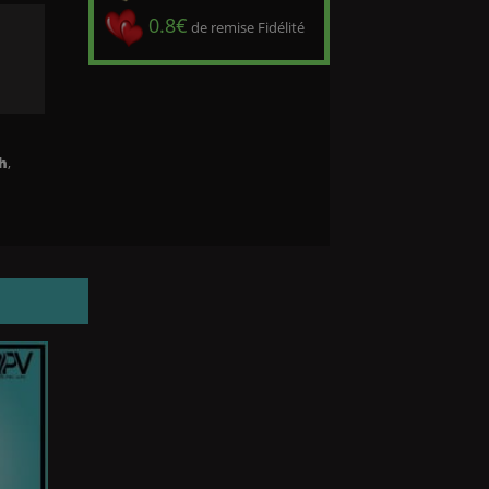
0.8€
de remise Fidélité
h
,