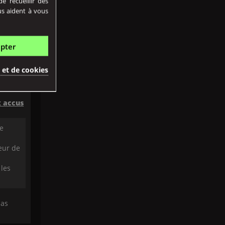
 recueillir des
us aident à vous
et
ies ou
pter
plus
é et de cookies
x accus
de
eur de
 les
pas