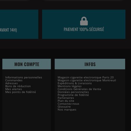
PAIEMENT 100% SÉCURISÉ
AVANT 14H)
MON COMPTE
INFOS
Informations personnelles
Magasin cigarette electronique Paris 20
Commandes
Magasin cigarette electronique Montreuil
Adresses
Expéditions & Livraisons
Bons de réduction
Mentions légales
Mes alertes
Conditions Générales de Vente
Mes points de fidélité
Données personnelles
Programme de fidélité
Partenaires
Plan du site
Contactez-nous
Glossaire
Nos marques