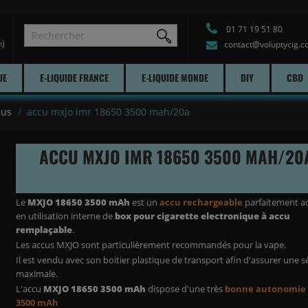
01 71 19 51 80
h)
contact@voluptycig.
UE
E-LIQUIDE FRANCE
E-LIQUIDE MONDE
DIY
CBD
cus
accu mxjo imr 18650 3500 mah/20a
ACCU MXJO IMR 18650 3500 MAH/20
Le
MXJO 18650 3500 mAh
est un
accu rechargeable
parfaitement a
en utilisation interne de
box pour cigarette electronique à accu
remplaçable
.
Les accus MXJO sont particulièrement recommandés pour la vape.
Il est vendu avec son boitier plastique de transport afin d'assurer une s
maximale.
L'accu
MXJO 18650 3500 mAh
dispose d'une très
bonne autonomie
3500 mAh