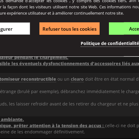
 demande d'accepter les cookies , y compris des cookies tiers, afin de
r la façon dont les visiteurs utilisent notre site Web. Ces informations no
ure expérience utilisateur et à améliorer continuellement notre site.
 sans
protection :
la mise en
contact simultané du pôle négatif 
allique
ou conducteur d’électricité, tels que clés, pièces de monna
 ou d’un sac,
risquerait de provoquer un dégazage, voire une
igurer
Refuser tous les cookies
Acce
rotéger dans une boîte de transport adaptée s'avère la solution la 
Politique de confidentialit
mmagé :
revêtement abimé ou déchiré, plots ou corps cabossés,...
er sans surveillance.
chaleur pendant le chargement.
ssible les éventuels dysfonctionnements d'accessoires liés au
tomiseur reconstructible
ou un
clearo
doit être en état normal 
 étrange (brulé par exemple), débranchez immédiatement le charg
ds, les laisser refroidir avant de les retirer du chargeur et ne plus
 ambiante.
ique, prêter attention à la tension des accus :
celle-ci ne doit 
eine de les endommager définitivement.