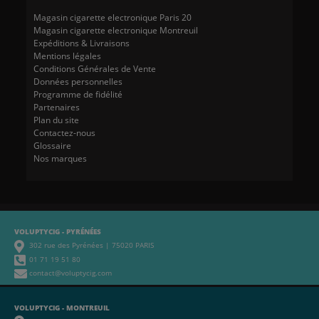
Magasin cigarette electronique Paris 20
Magasin cigarette electronique Montreuil
Expéditions & Livraisons
Mentions légales
Conditions Générales de Vente
Données personnelles
Programme de fidélité
Partenaires
Plan du site
Contactez-nous
Glossaire
Nos marques
VOLUPTYCIG - PYRÉNÉES
302 rue des Pyrénées | 75020 PARIS
01 71 19 51 80
contact@voluptycig.com
VOLUPTYCIG - MONTREUIL