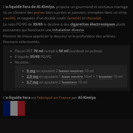
L'
e-liquide Fera de Al-Kimiya,
propose un gourmand et onctueux mariage
où se côtoient des
poires
bien sucrées et juteuses, trempées dans un sirop
vanillé
, et nappées d'un double coulis
caramel
et
chocolat
.
Le ratio PG/VG de
35/65
le destine à des
cigarettes électroniques
plutôt
puissantes qui favorisent une
inhalation directe
.
Histoire de mieux apprécier la douceur et la profondeur des arômes
finement sélectionnés.
Flacon PET
70 ml
rempli à
50 ml
(surdosé en arôme)
E-liquide
35/65
PG/VG
Nicotine :
0 mg
en ajoutant 2
bases neutres
10 ml
2.9 mg
en ajoutant 1
base neutre
10ml + 1
booster
10 ml
5.7 mg
en ajoutant 2
boosters
10 ml
L'
e-liquide Fera
est
fabriqué en France
par
Al-Kimiya