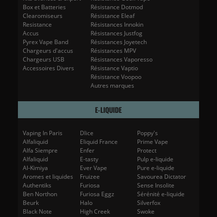
Box et Batteries
Résistance Dotmod
Clearomiseurs
Résistance Eleaf
Resistance
Résistances Innokin
Accus
Résistances Justfog
Pyrex Vape Band
Résistances Joyetech
Chargeurs d'accus
Résistances MPV
Chargeurs USB
Résistances Vaporesso
Accessoires Divers
Résistance Vaptio
Résistance Voopoo
Autres marques
E-LIQUIDE
Vaping In Paris
Dlice
Poppy's
Alfaliquid
Eliquid France
Prime Vape
Alfa Siempre
Enfer
Protect
Alfaliquid
E-tasty
Pulp e-liquide
Al-Kimiya
Ever Vape
Pure e-liquide
Aromes et liquides
Fruizee
Savourea Dictator
Authentiks
Furiosa
Sense Insolite
Ben Northon
Furiosa Eggz
Sérénité e-liquide
Beurk
Halo
Silverfox
Black Note
High Creek
Swoke