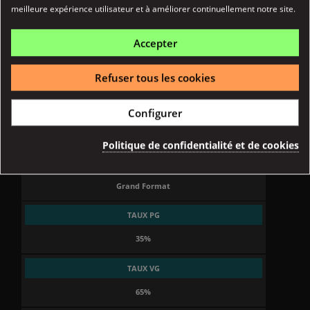
Référence
03950
meilleure expérience utilisateur et à améliorer continuellement notre site.
Fiche technique
Accepter
ORIGINE
Refuser tous les cookies
France
BASE 100% VÉGÉTALE
Configurer
Oui
Politique de confidentialité et de cookies
FORMAT
Grand Format
TAUX PG
35%
TAUX VG
65%