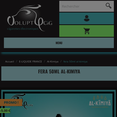
MENU
Accueil
E-LIQUIDE FRANCE
Al-Kimiya
fera 50ml al-kimiya
FERA 50ML AL-KIMIYA
PROMO !
-5,00 €