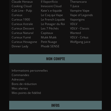
Claude Henaux
Il Vaporificio
Thenancara
Cooking Cloud
Innocent Cloud
T-Juice
Cult Line - Pulp
Kate's e-liquide
Vampire Vape
Curieux
Le Coq qui Vape
Vape of Legends
Curieux 1900
Le French Liquide
Vaporigins
Curieux Astrale
Le Potager du Roi
VDLV
Curieux Dessert
Les 7 Péchés
VDLV - Classic
Curieux Natural
Capitaux
Wanted
Curieux Yumé
Mukk Mukk
VDLV - Cirkus
Curieux Hexagone
Petit Nuage
Wolfgang juice
Dinner Lady
Phodé SENSE
MON COMPTE
Informations personnelles
Commandes
Adresses
Bons de réduction
Mes alertes
Mes points de fidélité
INFOS