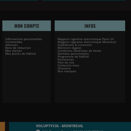
MON COMPTE
INFOS
Informations personnelles
Magasin cigarette electronique Paris 20
Commandes
Magasin cigarette electronique Montreuil
Adresses
Expéditions & Livraisons
Bons de réduction
Mentions légales
Mes alertes
Conditions Générales de Vente
Mes points de fidélité
Données personnelles
Programme de fidélité
Partenaires
Plan du site
Contactez-nous
Glossaire
Nos marques
VOLUPTYCIG - MONTREUIL