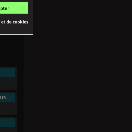
pter
é et de cookies
(67 avis)
EUR