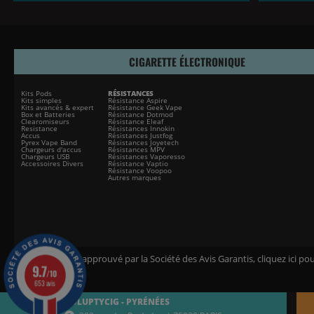
CIGARETTE ÉLECTRONIQUE
Kits Pods
RÉSISTANCES
Kits simples
Résistance Aspire
Kits avancés & expert
Résistance Geek Vape
Box et Batteries
Résistance Dotmod
Clearomiseurs
Résistance Eleaf
Resistance
Résistances Innokin
Accus
Résistances Justfog
Pyrex Vape Band
Résistances Joyetech
Chargeurs d'accus
Résistances MPV
Chargeurs USB
Résistances Vaporesso
Accessoires Divers
Résistance Vaptio
Résistance Voopoo
Autres marques
Marchand approuvé par la Société des Avis Garantis,
cliquez ici pou
9.7
/10
653 avis
VOLUPTYCIG - PYRÉNÉES