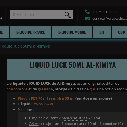
01 71 19 51 80
h)
contact@voluptycig.
UE
E-LIQUIDE FRANCE
E-LIQUIDE MONDE
DIY
CBD
liquid luck 50ml al-kimiya
LIQUID LUCK 50ML AL-KIMIYA
L'
e-liquide LIQUID LUCK de Al-Kimiya,
est un original cocktail de
concombre
et de
grenade
,
allongé d'un trait de
gin
. Une potion étonn
Flacon PET 70 ml rempli à 50 ml
(surdosé en arôme)
E-liquide
35/65 PG/VG
Nicotine :
0 mg
en ajoutant 2
bases neutres
& 10 ml
2.9 mg
en ajoutant 1
base neutre
10ml + 1
booster
10 ml