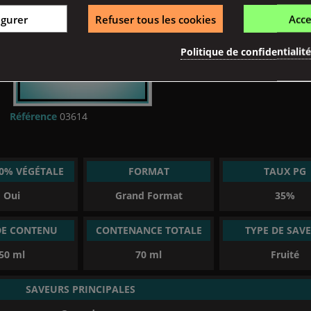
igurer
Refuser tous les cookies
Acce
Politique de confidentialit
Référence
03614
00% VÉGÉTALE
FORMAT
TAUX PG
(17 avis)
Oui
Grand Format
35%
DE CONTENU
CONTENANCE TOTALE
TYPE DE SAV
50 ml
70 ml
Fruité
SAVEURS PRINCIPALES