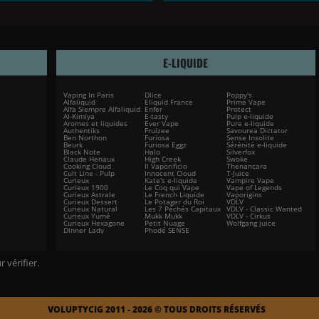
E-LIQUIDE
Vaping In Paris
Dlice
Poppy's
Alfaliquid
Eliquid France
Prime Vape
Alfa Siempre Alfaliquid
Enfer
Protect
Al-Kimiya
E-tasty
Pulp e-liquide
Aromes et liquides
Ever Vape
Pure e-liquide
Authentiks
Fruizee
Savourea Dictator
Ben Northon
Furiosa
Sense Insolite
Beurk
Furiosa Eggz
Sérénité e-liquide
Black Note
Halo
Silverfox
Claude Henaux
High Creek
Swoke
Cooking Cloud
Il Vaporificio
Thenancara
Cult Line - Pulp
Innocent Cloud
T-Juice
Curieux
Kate's e-liquide
Vampire Vape
Curieux 1900
Le Coq qui Vape
Vape of Legends
Curieux Astrale
Le French Liquide
Vaporigins
Curieux Dessert
Le Potager du Roi
VDLV
Curieux Natural
Les 7 Péchés Capitaux
VDLV - Classic Wanted
Curieux Yumé
Mukk Mukk
VDLV - Cirkus
Curieux Hexagone
Petit Nuage
Wolfgang juice
Dinner Lady
Phodé SENSE
r vérifier
.
VOLUPTYCIG 2011 - 2026 © TOUS DROITS RÉSERVÉS