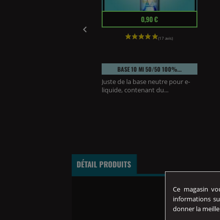
l
14,90 €
Prix
0,90 €

FERA 50ml AL-KIMIYA
ide Fera de Al-Kimiya,
BASE 10 Ml 50/50 100%...
 un gourmand et...
Juste de la base neutre pour e-
liquide, contenant du...
DÉTAIL PRODUITS
Ce magasin vous
informations su
donner la meille