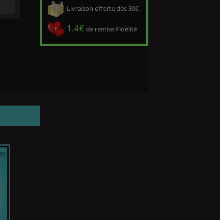
Livraison offerte dès 30€
1.4€
de remise Fidélité
PROMO !
PROMO !
-5,00 €
-5,00 €
Prix
Prix
Prix
Prix
19,90 €
19,90