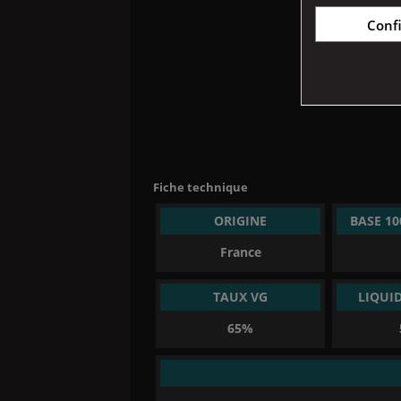
Conf
Fiche technique
ORIGINE
BASE 1
France
TAUX VG
LIQUI
65%