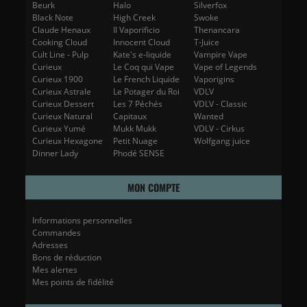
Beurk
Halo
Silverfox
Black Note
High Creek
Swoke
Claude Henaux
Il Vaporificio
Thenancara
Cooking Cloud
Innocent Cloud
T-Juice
Cult Line - Pulp
Kate's e-liquide
Vampire Vape
Curieux
Le Coq qui Vape
Vape of Legends
Curieux 1900
Le French Liquide
Vaporigins
Curieux Astrale
Le Potager du Roi
VDLV
Curieux Dessert
Les 7 Péchés
VDLV - Classic
Curieux Natural
Capitaux
Wanted
Curieux Yumé
Mukk Mukk
VDLV - Cirkus
Curieux Hexagone
Petit Nuage
Wolfgang juice
Dinner Lady
Phodé SENSE
MON COMPTE
Informations personnelles
Commandes
Adresses
Bons de réduction
Mes alertes
Mes points de fidélité