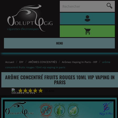
MENU
Accueil
DIY
ARÔMES CONCENTRÉS
Arômes Vaping In Paris - VIP
arôme
concentré fruits rouges 10ml vip vaping in paris
ARÔME CONCENTRÉ FRUITS ROUGES 10ML VIP VAPING IN
PARIS
(3 avis)