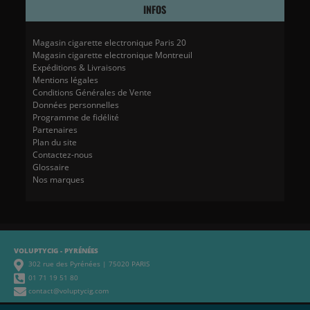
INFOS
Magasin cigarette electronique Paris 20
Magasin cigarette electronique Montreuil
Expéditions & Livraisons
Mentions légales
Conditions Générales de Vente
Données personnelles
Programme de fidélité
Partenaires
Plan du site
Contactez-nous
Glossaire
Nos marques
VOLUPTYCIG - PYRÉNÉES
302 rue des Pyrénées | 75020 PARIS
01 71 19 51 80
contact@voluptycig.com