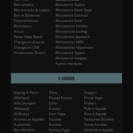
Kits simples
Résistance Aspire
Kits avancés & expert
Résistance Geek Vape
Box et Batteries
Résistance Dotmod
Clearomiseurs
Résistance Eleaf
Resistance
Résistances Innokin
Accus
Résistances Justfog
Pyrex Vape Band
Résistances Joyetech
Chargeurs d'accus
Résistances MPV
Chargeurs USB
Résistances Vaporesso
Accessoires Divers
Résistance Vaptio
Résistance Voopoo
Autres marques
(17 avis)
E-LIQUIDE
Vaping In Paris
Dlice
Poppy's
Alfaliquid
Eliquid France
Prime Vape
Alfa Siempre
Enfer
Protect
Alfaliquid
E-tasty
Pulp e-liquide
Al-Kimiya
Ever Vape
Pure e-liquide
Aromes et liquides
Fruizee
Savourea Dictator
Authentiks
Furiosa
Sense Insolite
Ben Northon
Furiosa Eggz
Sérénité e-liquide